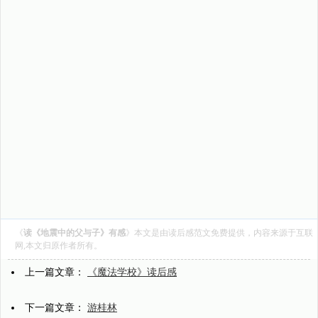
《
读《地震中的父与子》有感
》本文是由
读后感范文
免费提供，内容来源于互联
网,本文归原作者所有。
上一篇文章：
《魔法学校》读后感
下一篇文章：
游桂林