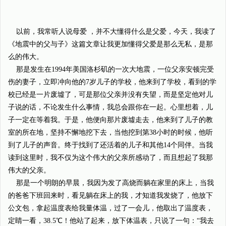
以前，我常听人说母爱 ，并不大懂得什么是父爱，今天，我读了
《地震中的父与子》这篇文章让我更加懂得父爱是那么无私，是那
么的伟大。
那是发生在1994年美国洛杉矶的一次大地震，一位父亲安顿完受
伤的妻子，立即冲向他的7岁儿子的学校，他来到了学校，看到的学
校已经是一片废墟了，可是那位父亲并没有失望，而是坚定他对儿
子说的话，不论发生什么事情，我总会跟你在一起。心里想着，儿
子一定在等着我。于是，他便向那片废墟走去，他来到了儿子的教
室的所在地，坚持不懈地挖下去，当他挖到第38小时的时候，他听
到了儿子的声音。终于找到了还活着的儿子和其他14个同伴。当我
读到这里时，我不仅为这个伟大的父亲所感动了，而且想起了我那
伟大的父亲。
那是一个明朗的早晨，我因为发了高烧而躺在家里的床上，当我
的爸爸下班回来时，看见躺在床上的我，才知道我发烧了，他放下
公文包，拿起温度表给我量体温，过了一会儿，他取出了温度表，
定睛一看，38.5℃！他站了起来，放下体温表，只说了一句：“我去