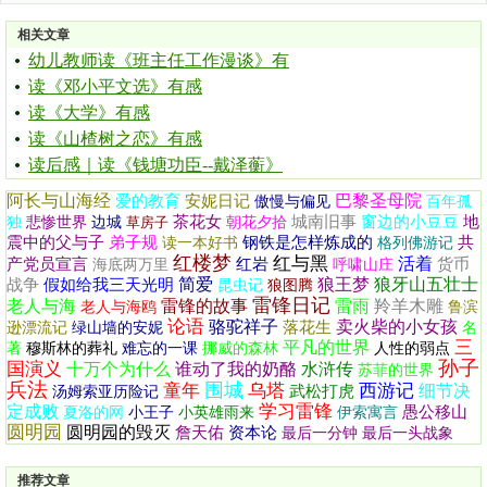
相关文章
幼儿教师读《班主任工作漫谈》有
读《邓小平文选》有感
读《大学》有感
读《山楂树之恋》有感
读后感｜读《钱塘功臣--戴泽蘅》
阿长与山海经
巴黎圣母院
爱的教育
安妮日记
傲慢与偏见
百年孤
茶花女
城南旧事
窗边的小豆豆
地
独
悲惨世界
边城
草房子
朝花夕拾
震中的父与子
弟子规
钢铁是怎样炼成的
共
读一本好书
格列佛游记
红楼梦
红与黑
活着
产党员宣言
红岩
货币
海底两万里
呼啸山庄
简爱
狼王梦
狼牙山五壮士
战争
假如给我三天光明
昆虫记
狼图腾
雷锋日记
老人与海
雷锋的故事
雷雨
羚羊木雕
老人与海鸥
鲁滨
论语
骆驼祥子
卖火柴的小女孩
落花生
逊漂流记
绿山墙的安妮
名
三
平凡的世界
著
穆斯林的葬礼
难忘的一课
挪威的森林
人性的弱点
孙子
国演义
十万个为什么
谁动了我的奶酪
水浒传
苏菲的世界
兵法
围城
童年
乌塔
西游记
细节决
武松打虎
汤姆索亚历险记
学习雷锋
定成败
愚公移山
夏洛的网
小王子
小英雄雨来
伊索寓言
圆明园
圆明园的毁灭
詹天佑
资本论
最后一分钟
最后一头战象
推荐文章