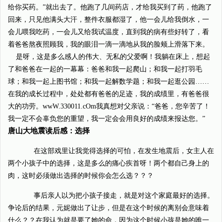
给你买药。”就出去了。他跑了几间药店，才给我买到了药，他跑了
回来，只见他满头大汗，整件衣服都湿了，他一会儿给我倒水，一
会儿喂我吃药，一会儿又给我试温度，直到我的病有些好转了，看
着爸爸熬夜照顾我，我的眼泪一滴一滴地从我的脸颊上滑落下来。
是呀，这是多么感人的伟大、无私的父爱啊！我躺在床上，想起
了和爸爸在一起的一幕幕：爸爸和我一起爬山；和我一起打羽毛
球；和我一起上图书馆；和我一起解数学题；和我一起逛公园……
在我的成长过程中，处处都有爸爸的足迹，我的成绩里，有爸爸很
大的功劳。wwW.330011.cOm我真想对父亲说：“爸爸，您辛苦了！
我一定不会辜负您的重望，我一定会会用良好的成绩来报达您。”
唐山大地震读后感：选择
在这部戏里让我觉得选择的可怕，在发生地震后，女主人在
两个小孩子中的选择，这是多么的痛心疾首呀！两个都自己身上的
肉，这时必须做出选择的时候你会怎么选？？？
事后亲人以为把小孩子接走，就是对这个家庭最好的选择。
争论后的结果，元妮做出了让步，但是在这个时候的离别会意味着
什么？？在我认为就是要了她的命，因为这个时候小孩是她的唯一