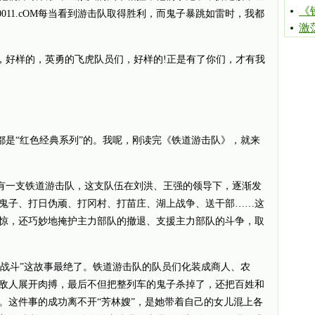
《
0011.cOM每当看到游击队取得胜利，而鬼子暴跳如雷时，我都
激
好样的，英勇的飞虎队员们，好样的!正是有了你们，才有我
“红色经典系列”的。我呢，刚读完《铁道游击队》，就来
一支铁道游击队，这支队伍在刘洪、王强的领导下，逐渐发
鬼子、打日伪顽、打冈村、打苗庄、湖上战争、送干部……这
惊，还巧妙地掩护主力部队的撤退、支援主力部队的斗争，取
斗”这故事最绝了。铁道游击队的队员们化装成商人、农
敌人展开肉搏，最后不但把整列车的鬼子杀掉了，还把百姓和
。这件事的成功离不开“芳林嫂”，是她带着自己的女儿混上各