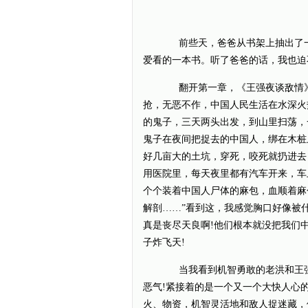
前些天，爸爸从书架上抽出了一
爱看的一本书。听了爸爸的话，我也迫
翻开第一章，《王强夜谈敌情》
抢，无恶不作，中国人民生活在水深火
的鬼子，三天两头出发，到山里扫荡，
鬼子在夜间把捉去的中国人，绑在木桩
好几亩大的土坑，穿死，咬死就扔进去
用医院里，每天夜里都有汽车开来，车
个个装着中国人尸体的麻包，血顺着麻
解剖……”看到这，我感觉胸口好像被
真是丧尽天良啊!他们根本就没把我们
子炸飞天!
当我看到机智勇敢的老洪和王强
恶气!紧接着的是一个又一个大快人心
火、物资，机智灵活地和敌人捉迷藏，