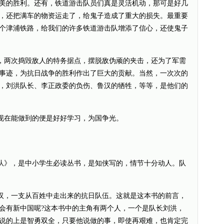
美的胜利。还有，铁道游击队员们真是灵活机动，那可是好几
，还把满车的物资运走了，给鬼子造成了重大的损失。最重要
个津浦铁路，给我们的许多铁道游击队增添了信心，还使鬼子
两次捣毁敌人的特务据点，摆脱敌伪顽的夹击，还为了军需
事迹，为抗日战争的胜利作出了巨大的贡献。当然，一次次的
，刘洪队长、李正政委的负伤、鲁汉的牺牲，等等，是他们的
在能做到的便是好好学习，为国争光。
》，是中小学生必读丛书，是知侠写的，情节十分动人。队
，一支从百姓中走出来的抗日队伍。这就是这本书的前言，
会有新中国呢?这本书中的主角有两个人，一个是队长刘洪，
说的上是智勇双全，只要他说做的事，即使再艰难，也肯定完