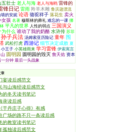
山五壮士
老人与海
雷锋的
老人与海鸥
雷锋日记
雷雨
羚羊木雕
鲁滨逊漂流
论语
骆驼祥子
卖火
落花生
山墙的安妮
小女孩
名著
穆斯林的葬礼
难忘的一课
挪
三国演义
平凡的世界
林
人性的弱点
个为什么
谁动了我的奶酪
水浒传
苏菲
孙子兵法
围
童年
汤姆索亚历险记
塔
西游记
细节决定成败
武松打虎
夏
学习雷锋
小王子
小英雄雨来
伊索寓言
圆明园
圆明园的毁灭
移山
詹天佑
资本
后一分钟
最后一头战象
文章
门宴读后感范文
长与山海经读后感范文
为的冬天读书笔记
悔录读后感
《于丹庄子心得》有感
往广场的路不只一条读后感
飞的教室读书笔记
年孤独读后感范文