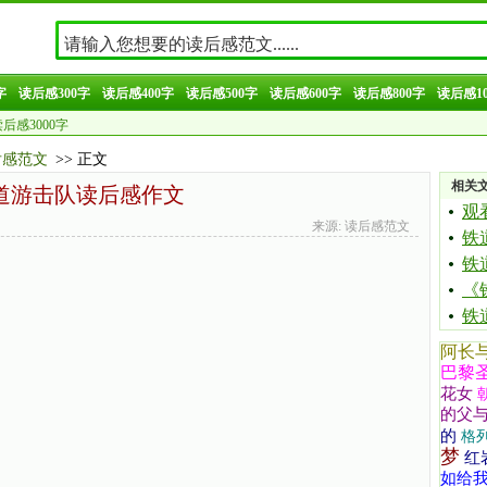
字
读后感300字
读后感400字
读后感500字
读后感600字
读后感800字
读后感10
后感3000字
后感范文
>> 正文
相关
道游击队读后感作文
观
来源: 读后感范文
铁
铁
《
铁
阿长
巴黎
花女
的父
的
格
梦
红
如给