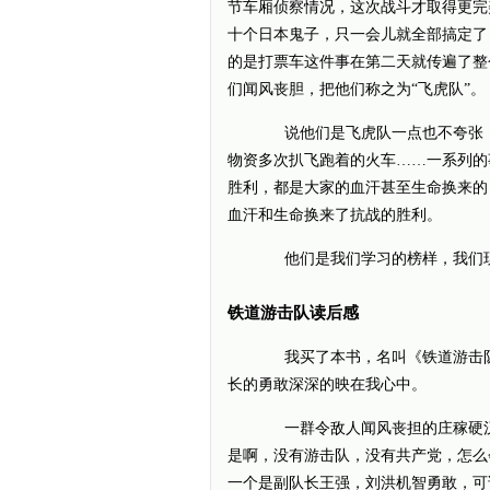
节车厢侦察情况，这次战斗才取得更完
十个日本鬼子，只一会儿就全部搞定了
的是打票车这件事在第二天就传遍了整
们闻风丧胆，把他们称之为“飞虎队”。
说他们是飞虎队一点也不夸张，
物资多次扒飞跑着的火车……一系列的
胜利，都是大家的血汗甚至生命换来的
血汗和生命换来了抗战的胜利。
他们是我们学习的榜样，我们现
铁道游击队读后感
我买了本书，名叫《铁道游击队
长的勇敢深深的映在我心中。
一群令敌人闻风丧担的庄稼硬汉
是啊，没有游击队，没有共产党，怎么
一个是副队长王强，刘洪机智勇敢，可