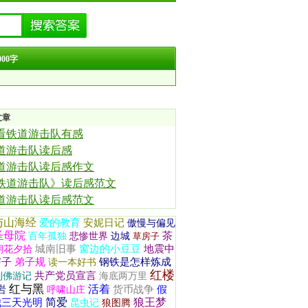
00字
文章
看铁道游击队有感
道游击队读后感
道游击队读后感作文
铁道游击队》读后感范文
道游击队读后感范文
与山海经
爱的教育
安妮日记
傲慢与偏见
圣母院
茶
百年孤独
悲惨世界
边城
草房子
城南旧事
窗边的小豆豆
地震中
朝花夕拾
与子
弟子规
钢铁是怎样炼成
读一本好书
红楼
共产党员宣言
列佛游记
海底两万里
红与黑
活着
岩
货币战争
假
呼啸山庄
简爱
狼王梦
我三天光明
昆虫记
狼图腾