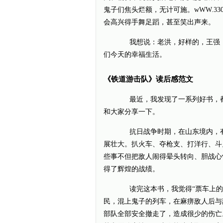
鬼子们焦头烂额，无计可施。wWW.33
会高兴得手舞足蹈，甚至笑出声来。
我想说：老洪，好样的，王强，
们今天的幸福生活。
《铁道游击队》读后感范文
最近，我发现了一系列好书，都是
和大家分享一下。
抗日战争时期，在山东境内，有
展壮大。扒火车、夺枪支、打洋行、斗
些事不但把敌人闹得晕头转向、胆战心
得了辉煌的战绩。
读完这本书，我觉得“票车上的战
民，混上鬼子的列车，在麻痹敌人后与
部队全部安全撤走了，造成很少的伤亡