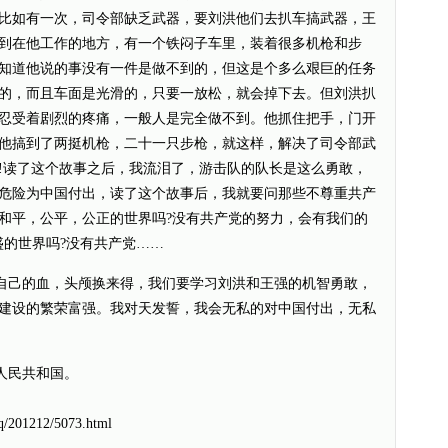
比如有一次，司令部缺乏武器，要刘洪他们去扒车搞武器，王
到在他工作的地方，有一个铁闷子车里，装着很多机枪和步
知道他说的事没有一件是做不到的，但这是个多么艰巨的任务
的，而且车面是光滑的，只要一放松，就会掉下去。但刘洪扒
忍受着剧烈的疼痛，一般人是完全做不到。他抓住把手，门开
他搞到了两挺机枪，二十一只步枪，就这样，解决了司令部武
!读了这个故事之后，我流泪了，游击队的队长是这么勇敢，
危险为中国付出，读了这个故事后，我就要问那些不尊重共产
和平，公平，公正的世界吗?没有共产党的努力，会有我们的
盛的世界吗?没有共产党……
己的血，头颅换来得，我们要学习刘洪和王强的机智勇敢，
建设的繁荣富强。我对天发誓，我会无私的对中国付出，无私
人民共和国。
q/201212/5073.html