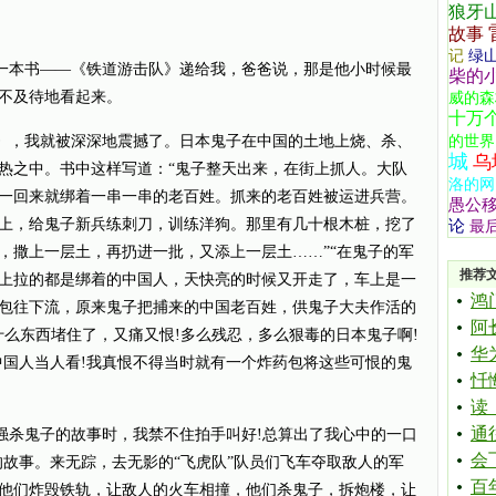
狼牙
故事
记
绿
本书——《铁道游击队》递给我，爸爸说，那是他小时候最
柴的
不及待地看起来。
威的森
十万
，我就被深深地震撼了。日本鬼子在中国的土地上烧、杀、
的世界
城
乌
热之中。书中这样写道：“鬼子整天出来，在街上抓人。大队
洛的网
一回来就绑着一串一串的老百姓。抓来的老百姓被运进兵营。
愚公
上，给鬼子新兵练刺刀，训练洋狗。那里有几十根木桩，挖了
论
最
，撒上一层土，再扔进一批，又添上一层土……”“在鬼子的军
推荐
上拉的都是绑着的中国人，天快亮的时候又开走了，车上是一
鸿
包往下流，原来鬼子把捕来的中国老百姓，供鬼子大夫作活的
阿
什么东西堵住了，又痛又恨!多么残忍，多么狠毒的日本鬼子啊!
华
中国人当人看!我真恨不得当时就有一个炸药包将这些可恨的鬼
忏
读
通
杀鬼子的故事时，我禁不住拍手叫好!总算出了我心中的一口
会
的故事。来无踪，去无影的“飞虎队”队员们飞车夺取敌人的军
百
他们炸毁铁轨，让敌人的火车相撞，他们杀鬼子，拆炮楼，让