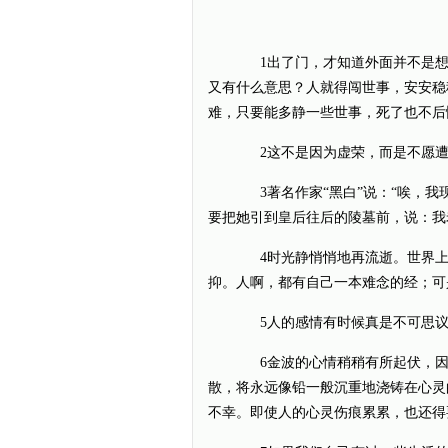
1出了门，才知道外面并不是想
又有什么意思？人就得闯世事，安安稳
难，只要能多静一些世事，死了也不后
2这不是因为虚荣，而是不愿遭受虚
3著名作家“黑白”说：“唉，我
要把她引到皇后往后的陵墓前，说：我
4时光静悄悄地再流逝。世界上
抑。人啊，都有自己一本难念的经；可
5人的感情有时候真是不可思议
6金波的心情稍稍有所起伏，因
散，将永远像铅一般沉重地浇铸在心灵
不幸。即使人的心灵伤痕累累，也还得