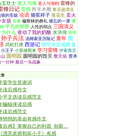
山五壮士
老人与海
雷锋的
老人与海鸥
雷锋日记
雷雨
羚羊木雕
鲁滨逊漂流
论语
骆驼祥子
卖火
落花生
山墙的安妮
小女孩
名著
穆斯林的葬礼
难忘的一课
挪
三国演义
平凡的世界
林
人性的弱点
个为什么
谁动了我的奶酪
水浒传
苏菲
孙子兵法
围
童年
汤姆索亚历险记
塔
西游记
细节决定成败
武松打虎
夏
学习雷锋
小王子
小英雄雨来
伊索寓言
圆明园
圆明园的毁灭
移山
詹天佑
资本
后一分钟
最后一头战象
文章
学宴学生答谢词
光读后感作文
小平文选读后感范文
年蝙蝠侠读后感
史读后感范文
静悄悄的革命有感作文
读后感】掌握自己的利器 创新…
《漂亮老师和坏小子》有感