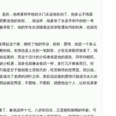
是的，他将要和学校的大门永远地告别了。他多么不情愿
意断送他的前程……就这样，他参加了全县升初中的统一考
被录取了。他的学生生涯随着这张录取通知书的到来，也就完
撑起这个家，牺牲了他的学业，前程，爱情…他是一个多么
断的线。友情也是人生的一笔财富。少安后来勤劳致富了。我
砖起家的，而这个活计的介绍者就是他的朋友、同学刘根民。
缺少机遇，顶多也就像金俊武一样，多打几斤粮食而已。但
只能是甘于脸朝黄土背朝天的，吃苦耐劳的贺秀莲。所以他，
县城当了老师的润叶之间，那欲说还羞的爱情只能成为永久的
西姑娘贺秀莲，不图钱，不图权，就图他这个人，以朴实真挚
了。象他这样十七、八岁的后生，正是能吃能喝的年龄。可