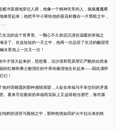
横冲直撞地穿过人群，他像一个精神失常的人，疯疯魔魔爬
地痛苦起来；他把手中小翠给他的葵花籽撒在一片黑暗之中，
..
生活的这个世界里。一颗心不久前还沉浸在温暖的幸福之
淹没了。在这短短的一天之中，他再一次品尝了生活的酸甜苦
和碱水里泡上一次又一次！
中才强大起来的，想想看，当沙漠和荒原用它严酷的自然条
的红柳和勇士般强壮的牛蒡却顽强地生长起来-----因此满怀
它们！
他对田晓霞的那种感情渴望，人处在幸福与不幸交织的矛盾
苦。看来尽在眼前的幸福而实际上又远得相当渺茫，海市蜃
纯粹的清苦与孤独之中，那种热情如同炉火中拉出来的铁