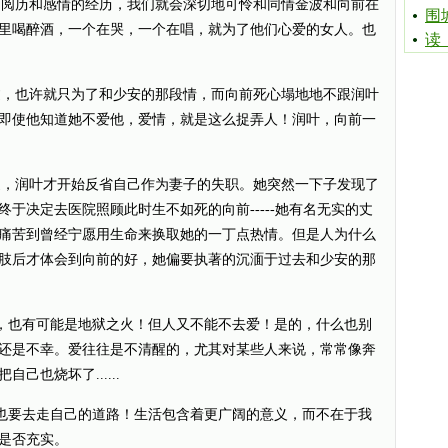
阅历和感情的经历，我们就会深切地可怜和同情金波和向前在
围
里喝醉酒，一个在哭，一个在唱，就为了他们心爱的女人。也
读
，也许就只为了和少安的那段情，而向前死心塌地地不跟润叶
即使他知道她不爱他，爱情，就是这么捉弄人！润叶，向前一
，润叶才开始反省自己作为妻子的失职。她突然一下子发现了
于决定去医院照顾此时生不如死的向前-----她有名无实的丈
痛苦到曾经宁愿用生命来换取她的一丁点热情。但是人为什么
肢后才体会到向前的好，她偏要执著的沉湎于过去和少安的那
也有可能是地狱之火！但人又不能不去爱！是的，什么也别
还是不幸。爱往往是不清醒的，尤其对某些人来说，常常像奔
也烧坏了......
要去走自己的道路！生活包含着更广阔的意义，而不在于我
是否充实。