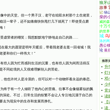
狼牙
故事
记
绿
像中的天堂。但一个男子汉，老守在咱双水村那个土仡佬里，
柴的
稳活一辈子，还不如痛痛快快甩打几下就死了！即使受点磨
威的森
十万
悔！
的世界
城
乌
荣者的嘲笑；我想默默地宁静地走自己的路......
洛的网
愚公
现在最大的愿望是明年天暖后，带着我老婆去逛一回省城！我
论
最
老婆和你们一样伟大！”
推荐
有些人因为忙而感到生活的沉重，也有些人因为闲而活得压
升
是不同处境的人又很难理解别人的苦处。
灯
邓
，他也许对人是冷漠的，但可以对一个动物怀着永远的眷恋。
少
为终于有一个人倾听了他内心的苦痛。往事不会像烟雾似的飘
党
的深处。不过，日常生活的纷繁不会让人专注地沉湎于自己的
读
要去为现实中的生存和发展而挣扎。
【
读