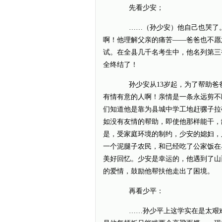
先看少安；
……（孙少安）他自己也哭了。
啊！他理解父亲的痛苦——爸爸也不愿
试。在全县几千名考生中，他名列第三
全终结了！
孙少安从13岁起，为了帮助爸爸
有情有意的人啊！亲情是一条永远剪不
们知道他是靠为县城中学工地赶骡子拉
如没有友情的帮助，即使他那样能干，
是，受家庭环境的制约，少安的媳妇，
一个泥腿子农民，和已经吃了公家饭在
美好回忆。少安是幸运的，他遇到了山
的爱情，鼓励他帮扶他走出了困境。
再看少平：
……孙少平上这学实在是太艰难