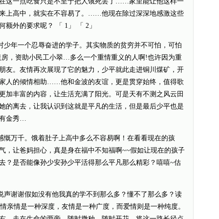
在这一点吃食只是不至于把人饿死罢了……家里能让他这样一
来上高中，就实在不容易了。……他现在除过深深地感激这些
外的要求呢？ 「 1」 「 2」
少年一个忍辱奋进的学子。其实物质的贫穷并不可怕，可怕
盖房，资助小民工小翠…多么一个重情重义的人啊!也许因为重
朋友。友情再次展现了它的魅力，少平就此走进铜川煤矿，开
家人的倾情相助……他和金波的友谊，更是贯穿始终，值得歌
更加丰富的内容，让生活充满了阳光。可是天有不测之风云田
她的离去，让我认识到这就是平凡的生活，但是最后少平也是
有金秀…
慨万千。饿着肚子上高中多么不容易啊！在看看现在的孩
气，让爸妈担心，真是身在福中不知福啊~~假如让现在的孩子
去？是否能像孙少安孙少平活得那么平凡那么精彩？嘻嘻~估
声谢谢假如没有他我真的学不到那么多？懂不了那么多？读
爱情亲情是一种深度，友情是一种广度，而爱情则是一种纯度。
右，走在生命的两旁。随时撒种，随时开花，将这一路长径点