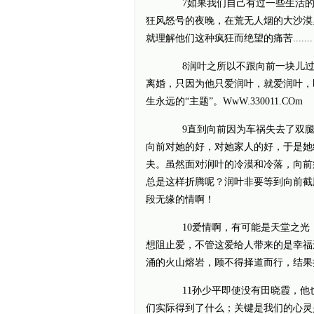
7如果我们自己有过一些生活的
狂风怒号的夜晚，在荒无人烟的大沙漠
就理解他们这种疯狂而绝望的痛苦.......
8润叶之所以不跟向前一块儿过
离婚，只因为他只爱润叶，就爱润叶，
生永远的“主题”。WwW.330011.COm
9直到向前因为车祸失去了双腿
向前对她的好，对她家人的好，于是她终
夫。虽然面对润叶的冷漠和冷落，向前
总是这样折腾呢？润叶非要等到向前截
段无缘的情啊！
10爱情啊，有可能是天堂之光，
想阻止爱，不管这爱给人带来的是幸福
涌的火山熔岩，顾不得择道而行，结果把自己
11孙少平即使没有田晓霞，他也
们实际得到了什么；关键是我们的心灵