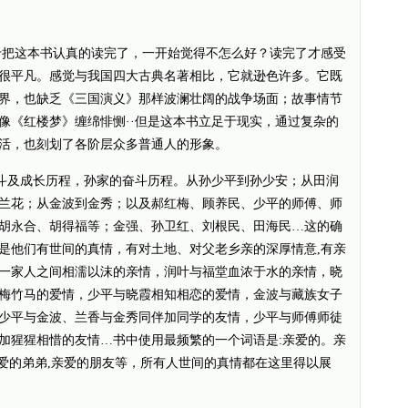
把这本书认真的读完了，一开始觉得不怎么好？读完了才感受
很平凡。感觉与我国四大古典名著相比，它就逊色许多。它既
界，也缺乏《三国演义》那样波澜壮阔的战争场面；故事情节
像《红楼梦》缠绵悱恻··但是这本书立足于现实，通过复杂的
活，也刻划了各阶层众多普通人的形象。
及成长历程，孙家的奋斗历程。从孙少平到孙少安；从田润
兰花；从金波到金秀；以及郝红梅、顾养民、少平的师傅、师
胡永合、胡得福等；金强、孙卫红、刘根民、田海民…这的确
是他们有世间的真情，有对土地、对父老乡亲的深厚情意,有亲
一家人之间相濡以沫的亲情，润叶与福堂血浓于水的亲情，晓
梅竹马的爱情，少平与晓霞相知相恋的爱情，金波与藏族女子
少平与金波、兰香与金秀同伴加同学的友情，少平与师傅师徒
加猩猩相惜的友情…书中使用最频繁的一个词语是:亲爱的。亲
亲爱的弟弟,亲爱的朋友等，所有人世间的真情都在这里得以展