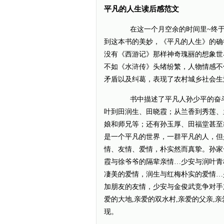
平凡的人生读后感范文
在这一个月空余的时间里~终于
到这本书的美妙，《平凡的人生》的确
没有《西游记》那样神奇瑰丽的想象世
不如《水浒传》头绪纷繁，人物情感不
矛盾以及纠葛，表现了农村城乡社会生
书中描述了平凡人孙少平的奋斗
叶到田润生、田晓霞；从兰香到秀莲、
娘和师兄等；还有孙玉厚、田福堂甚至
是一个平凡的世界，一群平凡的人，但
情、友情、爱情，朴实然而真挚。孙家
霞与徐爷爷的隔辈亲情…少安与润叶青
凄美的爱情，润生与红梅朴实的爱情…
加朋友的友情，少安与金俊武竞争对手
爱的大地,亲爱的双水村,亲爱的父亲,
现。