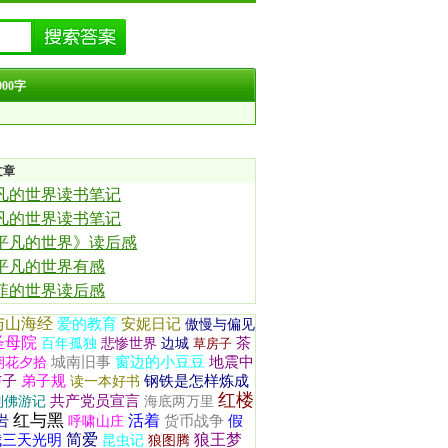
00字
文章
凡的世界读书笔记
凡的世界读书笔记
平凡的世界》读后感
平凡的世界有感
菲的世界读后感
与山海经
爱的教育
安妮日记
傲慢与偏见
圣母院
茶
百年孤独
悲惨世界
边城
草房子
城南旧事
窗边的小豆豆
地震中
朝花夕拾
与子
弟子规
钢铁是怎样炼成
读一本好书
红楼
共产党员宣言
列佛游记
海底两万里
红与黑
活着
岩
货币战争
假
呼啸山庄
简爱
狼王梦
我三天光明
昆虫记
狼图腾