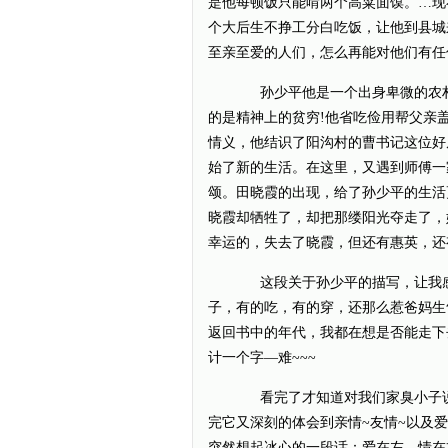
是他每顿饭只能啃两个高粱面馍。…现
个大后生不挣工分白吃饭，让他到县城
至亲至爱的人们，怎么再能对他们有任何额
孙少平他是一个出身卑微的农村
的是精神上的贫穷!他省吃俭用帮父亲
情义，他结识了阳沟村的曹书记这位好
始了新的生活。在这里，又遇到师傅一
颂。田晓霞的出现，给了孙少平的生活
晓霞却牺牲了，却把那缕阳光夺走了，
幸运的，失去了晓霞，但还有惠英，还
这段关于孙少平的描写，让我感
子，有的吃，有的穿，还那么惹爸妈生
返回书中的年代，我都在想是否能走下
计一个字—难~~~
看完了才知道对我们家臭小子说
完它又深刻的体会到亲情~友情~以及
突然想起冰心的一段话：爱在左，情在