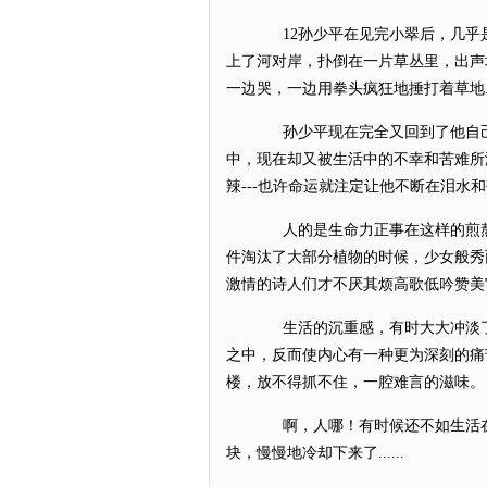
12孙少平在见完小翠后，几乎是
上了河对岸，扑倒在一片草丛里，出声
一边哭，一边用拳头疯狂地捶打着草地....
孙少平现在完全又回到了他自己
中，现在却又被生活中的不幸和苦难所
辣---也许命运就注定让他不断在泪水
人的是生命力正事在这样的煎熬
件淘汰了大部分植物的时候，少女般秀丽
激情的诗人们才不厌其烦高歌低吟赞美
生活的沉重感，有时大大冲淡了
之中，反而使内心有一种更为深刻的痛
楼，放不得抓不住，一腔难言的滋味。
啊，人哪！有时候还不如生活在
块，慢慢地冷却下来了......