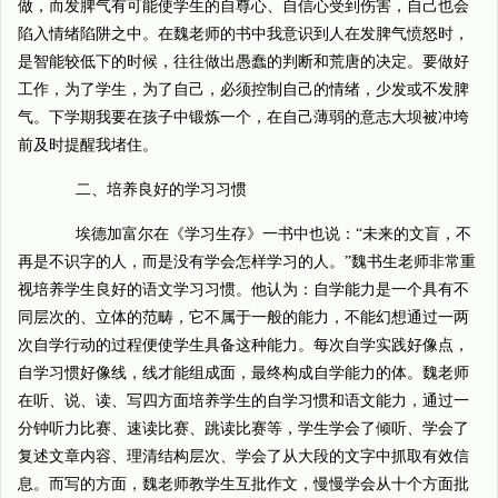
做，而发脾气有可能使学生的自尊心、自信心受到伤害，自己也会
陷入情绪陷阱之中。在魏老师的书中我意识到人在发脾气愤怒时，
是智能较低下的时候，往往做出愚蠢的判断和荒唐的决定。要做好
工作，为了学生，为了自己，必须控制自己的情绪，少发或不发脾
气。下学期我要在孩子中锻炼一个，在自己薄弱的意志大坝被冲垮
前及时提醒我堵住。
二、培养良好的学习习惯
埃德加富尔在《学习生存》一书中也说：“未来的文盲，不
再是不识字的人，而是没有学会怎样学习的人。”魏书生老师非常重
视培养学生良好的语文学习习惯。他认为：自学能力是一个具有不
同层次的、立体的范畴，它不属于一般的能力，不能幻想通过一两
次自学行动的过程便使学生具备这种能力。每次自学实践好像点，
自学习惯好像线，线才能组成面，最终构成自学能力的体。魏老师
在听、说、读、写四方面培养学生的自学习惯和语文能力，通过一
分钟听力比赛、速读比赛、跳读比赛等，学生学会了倾听、学会了
复述文章内容、理清结构层次、学会了从大段的文字中抓取有效信
息。而写的方面，魏老师教学生互批作文，慢慢学会从十个方面批