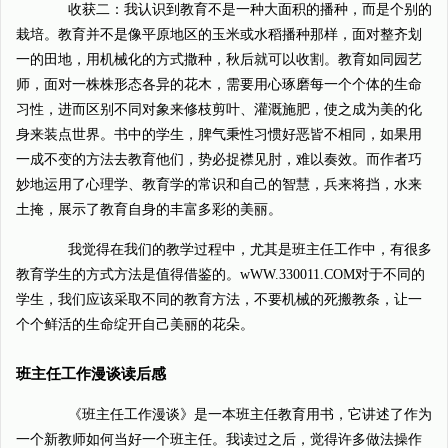
收获二：我认识到教育不是一种大面积的播种，而是个别的
栽培。教育并不是像平原地区的玉米或水稻播种那样，面对整齐划
一的田地，用机械化的方式撒种，秋后就可以收割。教育如同园艺
师，面对一株株形态各异的花木，需要用心琢磨每一个个体的生命
习性，进而区别不同对象来修枝剪叶、灌溉施肥，使之成为美的化
身来装点世界。书中的学生，脾气秉性习惯好恶皆不相同，如果用
一成不变的方法去教育他们，势必捉襟见肘，难以奏效。而作者巧
妙地运用了心理学、教育学的常识和自己的智慧，兵来将挡，水来
土掩，展示了教育自身的丰富多彩的美丽。
我觉得在我们的教学过程中，尤其是班主任工作中，有很多
教育学生的方式方法是值得借鉴的。wWW.330011.COM对于不同的
学生，我们应该采取不同的教育方法，不要机械的死搬教条，让一
个个鲜活的生命绽开自己美丽的花朵。
班主任工作漫谈读后感
《班主任工作漫谈》是一本班主任教育用书，它讲述了作为
一个新教师如何当好一个班主任。我读过之后，觉得许多做法操作