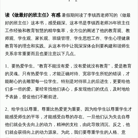
读《做最好的班主任》有感
暑假期间读了李镇西老师写的《做最
好的班主任》这本书，感受颇深。这本书是李镇西老师26年班主任
工作经验和教育智慧的精华集萃，全方位的阐述了他的教育观、教
师观、学生观、家长观、班级管理、学生思想工作、学生心理健康
教育等的理念和实践。从这本书中让我深深体会到要构建和谐师生
关系非常重要而且也要注意以下几点。
1、要热爱学生。“教育不能没有爱，没有爱就没有教育”，爱是教育
的灵魂。只有热爱学生，才能正确对待、宽容学生所犯的错误，才
能耐心的去雕塑每一位学生。特别是对待班上的后进生，更要给他
们多一些的爱。要经常找他们谈心，多发现他们的优点，及时地给
予表扬，督促他们不断前进。
2、给学生以尊重。尊重比热爱更为重要。因为给学生以尊重学生才
能感受师生的平等，才能感受自尊的存在。一旦他们认为失去自尊
他们就会失去向上的动力，精神的支柱，由此导致消沉。反之，他
们就会获得向上的动力源泉。为此，我们要尊重学生的人格、意