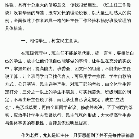
性强，具有十分重大的借鉴意义，使我很受启发。《班主任工作漫
谈》没有华丽的辞藻，没有冗长的理论说教，以大量生动感人的实
例，全面叙述了作者独具一格的班主任工作经验和搞好班级管理的
具体措施。
一、相信学生，树立民主意识。
在班级管理中，班主任不能越俎代跑，搞一言堂，要相信自
己的学生，放手让他们做自己能够做的事情，让学生在充分的实践
中，掌握知识，提高能力。班委会、团支部的组建，不能由班主任
说了算，让全班同学自己找代言人，可采用学生推荐、学生自荐的
方式，公开演讲、民主选举产生。对班干部的考核，由全体学生评
定打分，三分之一以上的学生不满意，可实施罢免。班级制度的制
定，不再由班主任说了算，而让学生自己议定规定，成立“立法
会”，先形成草案，再由全班同学审议、修改并表决。至于制度的落
实，应放手让学生去监督执行。民主气氛的形成，大大提高学生参
与集体事务的积极性，自律意识也明显提高。
作为老师，尤其是班主任，只要思想到了并不是每件事都需