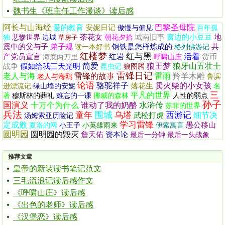
魏书生《班主任工作漫谈》读后感
阿长与山海经
巴黎圣母院
爱的教育
安妮日记
傲慢与偏见
百年孤
茶花女
城南旧事
窗边的小豆豆
地
独
悲惨世界
边城
草房子
朝花夕拾
震中的父与子
弟子规
钢铁是怎样炼成的
共
读一本好书
格列佛游记
红楼梦
红与黑
活着
产党员宣言
红岩
货币
海底两万里
呼啸山庄
简爱
狼王梦
狼牙山五壮士
战争
假如给我三天光明
昆虫记
狼图腾
雷锋日记
老人与海
雷锋的故事
雷雨
羚羊木雕
老人与海鸥
鲁滨
论语
骆驼祥子
卖火柴的小女孩
落花生
逊漂流记
绿山墙的安妮
名
三
平凡的世界
著
穆斯林的葬礼
难忘的一课
挪威的森林
人性的弱点
孙子
国演义
十万个为什么
谁动了我的奶酪
水浒传
苏菲的世界
兵法
围城
童年
乌塔
西游记
细节决
武松打虎
汤姆索亚历险记
学习雷锋
定成败
愚公移山
夏洛的网
小王子
小英雄雨来
伊索寓言
圆明园
圆明园的毁灭
詹天佑
资本论
最后一分钟
最后一头战象
推荐文章
皇帝的新装读书笔记范文
三毛流浪记读后感作文
《呼啸山庄》读后感
《出色的老师》读后感
《汉堡恋》读后感