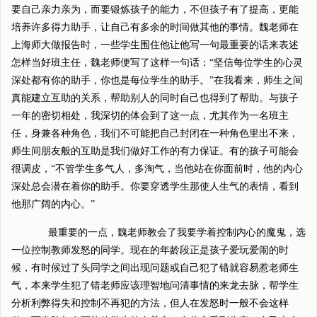
要自己亲力亲为，而要锻炼孩子的能力，不但孩子有了提高，更能
培养许多得力助手，让自己有多余的时间做其他的事情。魏老师在
上海师大做报告时，一些学生围住他让他写一句最重要的话来表述
怎样当好班主任，魏老师便写了这样一句话：“坚信每位学生的心灵
深处都有你的助手，你也是每位学生的助手。”在我看来，师生之间
真能建立互助的关系，帮助别人的同时自己也得到了帮助。与孩子
一年的密切相处，我深切的体会到了这一点，尤其作为一名班主
任，身兼各种角色，我们不可能把自己封闭在一种角色里出不来，
师生间朋友般的互助是我们做好工作的有力保证。有的孩子可能会
很调皮，“不管学生多气人，多淘气，当他站在你面前时，他的内心
深处总会潜在着你的助手。你要穿透学生那使人生气的表情，看到
他那广阔的内心。”
最重要的一点，魏老师教会了我要学着控制内心的魔鬼，选
一位控制教师发怒的同学。现在的年龄段正是孩子爱玩爱闹的时
候，有时候过了头同学之间出现问题或自己犯了错就容易惹老师生
气，本来学生犯了错老师应该理智地问清事情的来龙去脉，帮学生
分析利弊得失和控制不再犯的方法，但人在发怒时一般不会这样