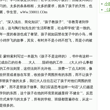
小
习的。太多的条条框框，太多的要求，扼杀了孩子的天性，也
《
生苦。wWw.330011.COm
、“深入浅出、简化知识”、“孩子教孩子”、“非教育者到学
出去，这与陶行知先生的“生活即教育，社会即学校”是一致的。
年一度的春游也成了奢望。孩子就如囚禁在笼子中的小鸟，缚
小鸡学飞的故事，其实，有时并不是小鸡不想飞，而是小鸡被
·蒙特索利写过一本题为《孩子不是这样的》，书中有这样一
完成自己的任务……大人……阻碍他的工作……(大人)什么事都
的工作法则里，这些法则不允许他……浪费一丁点儿时间，像
在怀里或者放在车里，收拾孩子周围所有的东西，而不让孩子
老师替孩子做的太多，我们大人往往忘记了孩子对他们周围的世
做事”，而不是替孩子做事。我们应该思考这样一句话“人们越是
学到的东西，这个孩子在他的环境里就越显得‘不健全’”。反思
方式来学习的太多了，所有的学校、班级都普遍存在，从这一
是很多的。