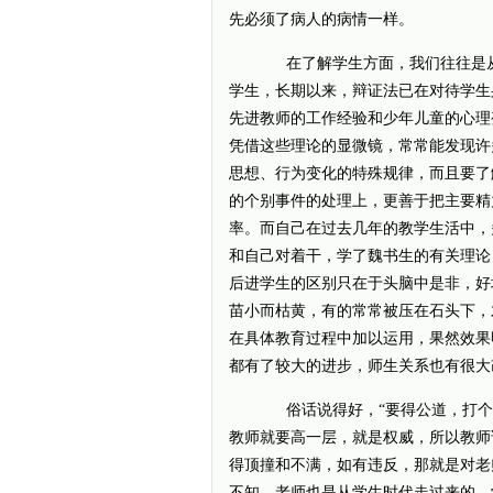
先必须了病人的病情一样。
在了解学生方面，我们往往是从
学生，长期以来，辩证法已在对待学生
先进教师的工作经验和少年儿童的心理
凭借这些理论的显微镜，常常能发现许
思想、行为变化的特殊规律，而且要了
的个别事件的处理上，更善于把主要精
率。而自己在过去几年的教学生活中，
和自己对着干，学了魏书生的有关理论
后进学生的区别只在于头脑中是非，好
苗小而枯黄，有的常常被压在石头下，
在具体教育过程中加以运用，果然效果
都有了较大的进步，师生关系也有很大
俗话说得好，“要得公道，打个巅
教师就要高一层，就是权威，所以教师
得顶撞和不满，如有违反，那就是对老
不知，老师也是从学生时代走过来的，