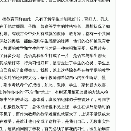
天工作得如此潇洒和轻松，自己的认真和负责为何就不能起到
搞教育同样如此，只有了解学生才能教好书，育好人。孔夫
在于他对颜回、子路、曾参等学生的性格特长、思想状况了如
利导。综观古今中外凡有成就的教师，教育家，都有一个共同
深处的奥秘，能触摸到学生感情的脉搏，他们的心和被教育者
，教师的教学和学生的学习才是一种幸福和享受。反思过去，
了解多少呢，是否真和学生打成了一片，是否常与学生聊天、
其成绩好坏，行为习惯好坏，是否走进了学生的心灵，学生是
自己真成了良师益友。我想，以上这些除某些在每学期的教学
到实处的还相差太远，每个教师都希望自己的学生听话、懂
，期末考试考个好成绩，如此，教师、学生、家长皆大欢喜，
出许许多多的“不准”和“禁止”，有时还用相互监督的方法来检
象中的相差甚远。总体看，班级的纪律似乎被管好了，可同学
，积极性没有了，总体成绩也不见上涨，学生在课外活动时的
不见了，而作为教师的教学难度也就更大了，上课不活跃或太
在难受，是谁让他们变成了这样子，是我们自己，无数事实告
生，这就如同园丁养花，首先必须了解花的习性，医生治病首