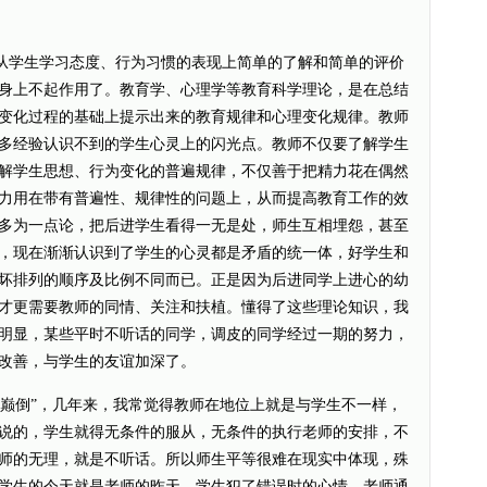
学生学习态度、行为习惯的表现上简单的了解和简单的评价
身上不起作用了。教育学、心理学等教育科学理论，是在总结
变化过程的基础上提示出来的教育规律和心理变化规律。教师
多经验认识不到的学生心灵上的闪光点。教师不仅要了解学生
解学生思想、行为变化的普遍规律，不仅善于把精力花在偶然
力用在带有普遍性、规律性的问题上，从而提高教育工作的效
多为一点论，把后进学生看得一无是处，师生互相埋怨，甚至
，现在渐渐认识到了学生的心灵都是矛盾的统一体，好学生和
坏排列的顺序及比例不同而已。正是因为后进同学上进心的幼
才更需要教师的同情、关注和扶植。懂得了这些理论知识，我
明显，某些平时不听话的同学，调皮的同学经过一期的努力，
改善，与学生的友谊加深了。
倒”，几年来，我常觉得教师在地位上就是与学生不一样，
说的，学生就得无条件的服从，无条件的执行老师的安排，不
师的无理，就是不听话。所以师生平等很难在现实中体现，殊
学生的今天就是老师的昨天，学生犯了错误时的心情，老师通