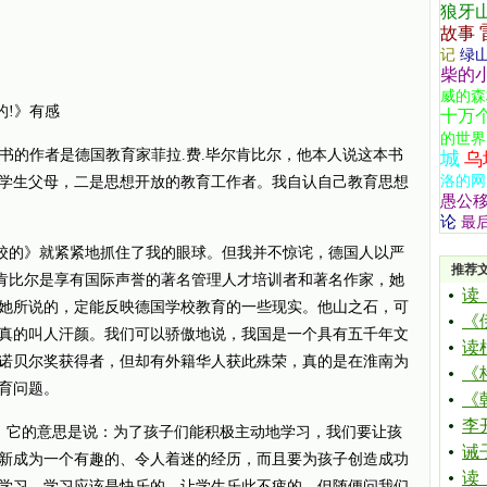
狼牙
故事
记
绿
柴的
威的森
!》有感
十万
的世界
的作者是德国教育家菲拉.费.毕尔肯比尔，他本人说这本书
城
乌
洛的网
学生父母，二是思想开放的教育工作者。我自认自己教育思想
愚公
论
最
的》就紧紧地抓住了我的眼球。但我并不惊诧，德国人以严
推荐
尔肯比尔是享有国际声誉的著名管理人才培训者和著名作家，她
读
她所说的，定能反映德国学校教育的一些现实。他山之石，可
《
真的叫人汗颜。我们可以骄傲地说，我国是一个具有五千年文
读
诺贝尔奖获得者，但却有外籍华人获此殊荣，真的是在淮南为
《
育问题。
《
李
它的意思是说：为了孩子们能积极主动地学习，我们要让孩
诫
新成为一个有趣的、令人着迷的经历，而且要为孩子创造成功
读
学习。学习应该是快乐的，让学生乐此不疲的，但随便问我们