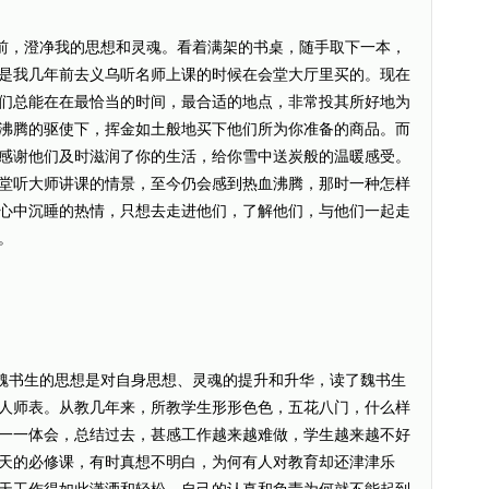
，澄净我的思想和灵魂。看着满架的书桌，随手取下一本，
是我几年前去义乌听名师上课的时候在会堂大厅里买的。现在
们总能在在最恰当的时间，最合适的地点，非常投其所好地为
沸腾的驱使下，挥金如土般地买下他们所为你准备的商品。而
感谢他们及时滋润了你的生活，给你雪中送炭般的温暖感受。
堂听大师讲课的情景，至今仍会感到热血沸腾，那时一种怎样
心中沉睡的热情，只想去走进他们，了解他们，与他们一起走
。
书生的思想是对自身思想、灵魂的提升和升华，读了魏书生
人师表。从教几年来，所教学生形形色色，五花八门，什么样
一一体会，总结过去，甚感工作越来越难做，学生越来越不好
天的必修课，有时真想不明白，为何有人对教育却还津津乐