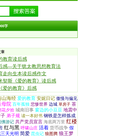
00字
文章
的教育读后感
后感---关于犹太教思想教育法
育走向生本读后感作文
米契斯《爱的教育》读后感
《爱的教育》后感
与山海经
爱的教育
安妮日记
傲慢与偏见
圣母院
茶
百年孤独
悲惨世界
边城
草房子
城南旧事
窗边的小豆豆
地震中
朝花夕拾
与子
弟子规
钢铁是怎样炼成
读一本好书
红楼
共产党员宣言
列佛游记
海底两万里
红与黑
活着
岩
货币战争
假
呼啸山庄
简爱
狼王梦
我三天光明
昆虫记
狼图腾