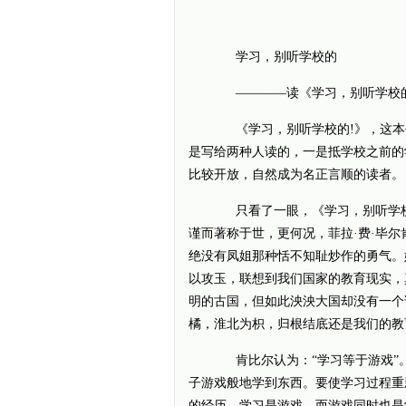
学习，别听学校的
————读《学习，别听学校的
《学习，别听学校的!》，这本书
是写给两种人读的，一是抵学校之前的
比较开放，自然成为名正言顺的读者。
只看了一眼，《学习，别听学校
谨而著称于世，更何况，菲拉·费·毕
绝没有凤姐那种恬不知耻炒作的勇气。
以攻玉，联想到我们国家的教育现实，
明的古国，但如此泱泱大国却没有一个
橘，淮北为枳，归根结底还是我们的教
肯比尔认为：“学习等于游戏”。
子游戏般地学到东西。要使学习过程重
的经历。学习是游戏，而游戏同时也是