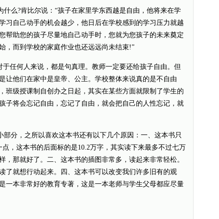
么?肯比尔说：“孩子在家里学东西越是自由，他将来在学
学习自己动手的机会越少，他日后在学校感到的学习压力就越
您帮助您的孩子尽量地自己动手时，您就为您孩子的未来奠定
始，而到学校的家庭作业也还远远尚未结束!”
于任何人来说，都是句真理。教师一定要还给孩子自由。但
是让他们在家中是皇帝、公主。学校整体来说真的是不自由
，班级授课制自创办之日起，其实在某些方面就限制了学生的
孩子将会忘记自由，忘记了自由，就会把自己的人性忘记，就
部分，之所以喜欢这本书还有以下几个原因：一、这本书只
一点，这本书的后面标的是10.2万字，其实读下来最多不过七万
样，那就好了。二、这本书的插图非常多，读起来非常轻松。
读了就想行动起来。四、这本书可以改变我们许多旧有的观
是一本非常好的教育专著，这是一本老师与学生父母都应尽量