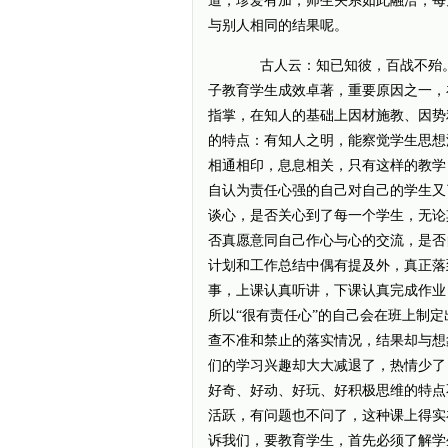
道，珍爱有加，师生关系如此融洽，每
与别人相同的结果呢。
古人云：知已知彼，百战不殆。
子教育学生成效卓著，重要原因之一，
指掌，在知人的基础上因材施教、因势
的特点：有知人之明，能察觉学生思想
相通相印，息息相关，只有这样的教学
自认为责任心强的自己对自己的学生又
谈心，是否关心到了每一个学生，无论
否真愿意同自己作心与心的交流，是否
计划和工作总结中偶有提及外，真正落
事，上课认真听讲，下课认真完成作业
所以“很有责任心”的自己会在班上制定
查不准和禁止的落实情况，结果却与想
们的学习兴趣却大大减退了，热情少了
好奇、好动、好玩、好积极思维的特点
活跃，有问题也不问了，这种课上得实
诉我们，要教育学生，首先必须了解学