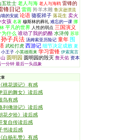
山五壮士
老人与海
雷锋的
老人与海鸥
雷锋日记
雷雨
羚羊木雕
鲁滨逊漂流
论语
骆驼祥子
卖火
落花生
山墙的安妮
小女孩
名著
穆斯林的葬礼
难忘的一课
挪
三国演义
平凡的世界
林
人性的弱点
个为什么
谁动了我的奶酪
水浒传
苏菲
孙子兵法
围
童年
汤姆索亚历险记
塔
西游记
细节决定成败
武松打虎
夏
学习雷锋
小王子
小英雄雨来
伊索寓言
圆明园
圆明园的毁灭
移山
詹天佑
资本
后一分钟
最后一头战象
文章
《桃花源记》有感
伊豆的舞女》读后感
根鸟有感
格列佛游记》读后感
朝花夕拾》读后感
开复自传读后感
子书读后感
《白杨礼赞》有感