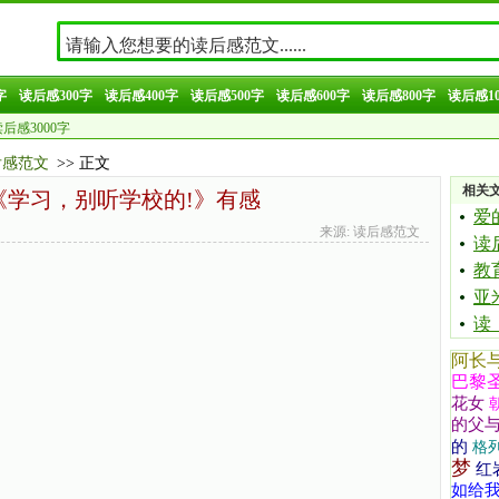
字
读后感300字
读后感400字
读后感500字
读后感600字
读后感800字
读后感10
后感3000字
后感范文
>> 正文
相关
《学习，别听学校的!》有感
爱
来源: 读后感范文
读
教
亚
读
阿长
巴黎
花女
的父
的
格
梦
红
如给