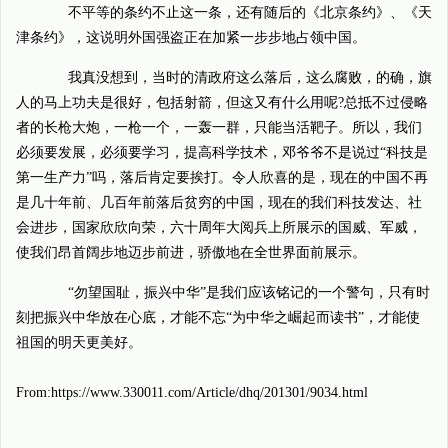
不平等的条约不止这一条，还有随后的《北京条约》、《天
津条约》，这说明外国强盗正在加紧一步步地占领中国。
我真没想到，当时的清政府这么落后，这么腐败，的确，旗
人的马上功夫是很好，包括射箭，但这又有什么用呢?总抵不过侵略
者的长枪大炮，一枪一个，一轰一群，只能当活靶子。所以，我们
必须要发展，必须要学习，提高科学技术，邓爷爷不是说过“科技是
第一生产力”吗，落后肯定要挨打。令人欣喜的是，现在的中国不再
是几十年前、几百年前落后贫穷的中国，现在的我们科技发达、社
会进步，国家欣欣向荣，六十周年大阅兵上所展示的国威、军威，
使我们昂首阔步地迈步前进，骄傲地在全世界面前展示。
“勿望国耻，振兴中华”是我们应该铭记的一个警句，只有时
刻把振兴中华放在心底，才能不忘“为中华之崛起而读书”，才能使
祖国的明天更美好。
From:https://www.330011.com/Article/dhq/201301/9034.html