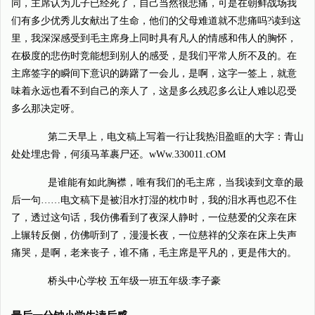
同，主席认为儿子已经死了，自己当然很悲痛，可是在朝鲜战场我
们有多少优秀儿女献出了生命，他们的父母难道就不悲痛吗?读到这
里，我深深感受到毛主席身上同时具有凡人的情感和伟人的胸怀，
在极度的悲伤时竞能想到别人的感受，是我们平常人所不及的。在
主席签字的瞬间下意识的踌躇了一会儿，是啊，这字一签上，就意
味着永远也看不到自己的亲人了，这是多么残忍多么让人难以忍受
多么那决定呀。
第二天早上，电文稿上写着一行让我热泪盈眶的大字：青山
处处埋忠骨，何须马革裹尸还。wWw.330011.cOM
是谁能有如此胸襟，唯有我们的毛主席，当我读到文章的最
后一句……电文稿下是被泪水打湿的枕巾时，我的泪水再也忍不住
了，透过这句话，我仿佛看到了夜深人静时，一位慈爱的父亲在床
上辗转反侧，仿佛听到了，漫漫长夜，一位慈祥的父亲在床上失声
痛哭，是啊，老来丧子，谁不痛，毛主席是平凡的，更是伟大的。
桥头中心学校 五年级一班五年级:李子豪