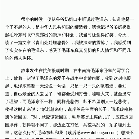
很小的时候，便从爷爷奶奶口中听说过毛泽东，知道他是一
个了不起的人，是中华人民共和国的缔造者，我也记得爷爷奶奶提
起毛泽东时眼中流露出的崇拜和怀念，我当时还觉得好笑，今天，
读了一篇文章《青山处处埋忠骨》，我被深深的震撼了，我感受到
了实实在在的毛泽东，感受了毛泽东真真切切的凡人情怀和不同凡
响的伟人胸怀。
故事发生在抗美援朝时期，在中南海毛泽东卧室的写字台
上，放着一封说了毛泽东的爱子在战争中光荣殉职，收到这封电报
起，毛泽东整整一天没说一句话，只是一只一只的吸着烟，要知
道，自己最爱的人去世了，谁都会受到打击，哇哇大哭，甚至没有
了理智，而毛泽东不一样，同样是悲伤，却不希望别人一起悲伤，
秘书这时走来说：“彭老总来电，说岸英是主席的长子，请求破格将
遗体运回国。”对，就应该运回国，毛岸英是主席的儿子，应该运回
国厚葬，朝鲜就不同了，那边正在打仗，兵荒马乱的，顶多埋到土
里，这怎么行?可毛泽东却和我（读后感www.duhougan.com）想法不