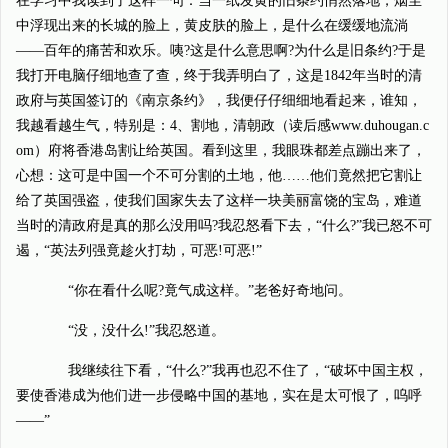
在学习中我读到了这样一句：当一纸发黄的旧条约悄然落地，烟尘
中浮现出来的长城的脸上，黄皮肤的脸上，是什么在缓缓地流淌
——百年的痛苦和欢乐。咦?这是什么意思啊?为什么是旧条约?于是
我打开电脑仔细地查了查，终于我弄明白了，这是1842年当时的清
政府与英国签订的《南京条约》，我便仔仔细细地看起来，谁知，
我越看越生气，特别是：4、割地，清朝政（读后感www.duhougan.c
om）府将香港岛割让给英国。看到这里，我眼珠都差点蹦出来了，
心想：这可是中国一个不可分割的土地，他……他们竟然把它割让
给了英国强盗，使我们国家失去了这样一块美丽富饶的宝岛，难道
当时的清政府是真的那么没用吗?我忍怒看下去，“什么?”我已怒不可
遏，“英法列强竟趁火打劫，可恶!可恶!”
“你在看什么呢?竟气成这样。”老爸好奇地问。
“没，没什么!”我忍怒道。
我继续往下看，“什么?”我再也忍不住了，“破坏中国主权，
要使香港成为他们进一步侵略中国的基地，实在是太可恨了，呜呼
——”