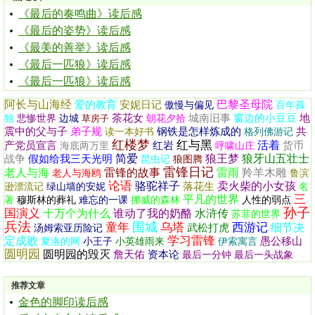
《最后的奏鸣曲》读后感
《最后的姿势》读后感
《最美的善举》读后感
《最后一匹狼》读后感
《最后一匹狼》读后感
阿长与山海经
巴黎圣母院
爱的教育
安妮日记
傲慢与偏见
百年孤
茶花女
城南旧事
窗边的小豆豆
地
独
悲惨世界
边城
草房子
朝花夕拾
震中的父与子
弟子规
钢铁是怎样炼成的
共
读一本好书
格列佛游记
红楼梦
红与黑
活着
产党员宣言
红岩
货币
海底两万里
呼啸山庄
简爱
狼王梦
狼牙山五壮士
战争
假如给我三天光明
昆虫记
狼图腾
雷锋日记
老人与海
雷锋的故事
雷雨
羚羊木雕
老人与海鸥
鲁滨
论语
骆驼祥子
卖火柴的小女孩
落花生
逊漂流记
绿山墙的安妮
名
三
平凡的世界
著
穆斯林的葬礼
难忘的一课
挪威的森林
人性的弱点
孙子
国演义
十万个为什么
谁动了我的奶酪
水浒传
苏菲的世界
兵法
围城
童年
乌塔
西游记
细节决
武松打虎
汤姆索亚历险记
学习雷锋
定成败
愚公移山
夏洛的网
小王子
小英雄雨来
伊索寓言
圆明园
圆明园的毁灭
詹天佑
资本论
最后一分钟
最后一头战象
推荐文章
金色的脚印读后感