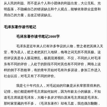
从人民的利益、而不是从个人和小团体的利益出发，大公无私、光
明磊落，不隐瞒自己的错误缺点和个人观点，能够依靠群众监督和
用自己的力量，去改正错误缺点。
毛泽东著作读书笔记
毛泽东著作读书笔记2000字
毛泽东是近年来人们有许多争议的人物，赞之者把其捧入天
堂，尊为圣人，贬之者把其打入地狱，侮辱之词无所不用其极。这
些评议真是令人眼花缭乱，极易混淆视听。不仅，不同的人对毛泽
东有不同的评价，人处于的阶段不同对其也有不同评价，网络上这
样的例子不胜枚举，有的青年开始对毛有许多误读，参加工作进入
社会以后，对毛又有了不同的评价。
我是七十年代生人，对毛起始的印象是从长辈那里得来的。
记得，他们都是称呼毛主席如何如何，因为年龄太小的缘故，不知
道毛主席就是毛泽东，大概十多岁才明白原来毛主席就是毛泽东。
那时家里藏的书不多，《毛泽东著作》却有几套，我也偶尔翻翻，