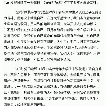
己的发展排除了一些障碍，为自己的成功打下了坚实的群众基础。
坚持“武装斗争”的思想对我们青年大学生来说就是要坚持努
力奋斗。用知识来武装自己，在这太平盛世中，我们当代青年大学
生应当理智爱国，用自己的知识来强国。大学开放式的教学模式，
并不是让我们过分放松自己，而是在给我们创造一个在学习上自由
发展的空间，使我们在自己喜欢的知识领域里有所成就，对自己将
来就业、生存及社会发展有所帮助。人生贵在学习，只有不断地学
习才能使自己永远保持先进。毛泽东说过“人应当活到老学到老”，
晚年的毛泽东依然每天坚持看书写作。我们大学生应该充分利用好
图书馆，多学知识，不给自己的将来留下遗憾。
加强“党的建设”对我们当代青年大学生来说就是加强自身修
养。不仅在思想上，而且还要注重身体锻炼。大学是开放的，因此
思想也应是开放的，但是我们必须坚持科学的马克思列宁主义，实
事求是，一切从实际出发的思想路线，有选择性地吸取各种思想，
以为我所用，形成自己正确的人生观和价值观。同时我们也应该注
重身体修养，加强体育锻炼，“身体是革命的本钱”。我们大学生为
国效力，必须有健康的体魄。