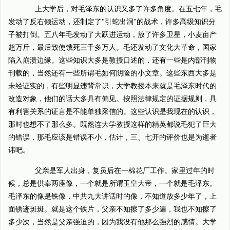
上大学后，对毛泽东的认识又多了许多角度。在五七年，毛
发动了反右倾运动，还制定了"引蛇出洞"的战术，许多高级知识分
子被打倒。五八年毛发动了大跃进运动，放了许多卫星，小麦亩产
超万斤，最后致使饿死三千多万人。毛还发动了文化大革命，国家
陷入崩溃边缘。这些知识大多是教授口述的，还有一些是内部刊物
刊载的，当然还有一些所谓毛如何阴险的小文章。这些东西大多是
未经证实的，有些明显违背常识，大学教授本来就是毛泽东时代的
改造对象，他们的话大多具有偏见。按照法律规定的证据规则，具
有利害关系的证言是不能单独采信的。这些认识是我现在的认识，
那时也想不了那么多。既然连大学教授这样的精英都说毛犯了巨大
的错误，那毛应该是错误不小，估计，三、七开的评价也是为逝者
讳吧。
父亲是军人出身，复员后在一棉花厂工作。家里过年的时
候，总是供奉两座像，一个就是所谓玉皇大帝，一个就是毛泽东。
毛泽东的像是铁像，中共九大讲话时的像，不知道放多少年了，上
面锈迹斑斑。就是这个铁片，父亲不知擦了多少遍，我也不知擦了
多少次，当然是父亲强迫的，因为我没有他那么强烈的感情。大学