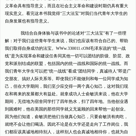
义革命具有指导意义，而且在社会主义革命和建设时期仍具有重大
现实意义。看完这本书我觉得“三大法宝”对我们当代青年大学生的
自身发展也有指导意义。
我结合自身体验与该书中的论述对“三大法宝”有了一些理
解：对于我们这些青年学生来说，我们也应该有符合自己的、帮助
我们取得自身成功的法宝。WWw.330011.cOM毛泽东说的“统一战
线”是为实现革命和建设任务同其他一切可以团结的阶级、阶层、政
党和派别结成的联盟，包括国内的统一战线和国际的统一战线。而
我们青年大学生可以把“统一战线”看成“团结同学，真诚待人”即是广
交朋友、搞好人际关系等。即使我们不能做到和每一位同学成为知
己，但在大学期间，我们至少应交得一两个真心知己，这对我们现
在和将来的发展都大有益处。就拿成功人士俞敏洪来说，他在大学
期间，无偿地为宿舍同学打了四年热水，扫了四年地。当他创业遇
到困难时，他在美国的那些同学就义无返顾的回来帮他一起创业。
因为他们知道，俞敏洪把他们当做真心知己，只要俞敏洪有肉吃，
就绝不会让他们喝汤。因此不论是在大学还是走向了工作岗位，我
们都应该真诚地相待别人，这样别人也会真诚地相待你，也就为自