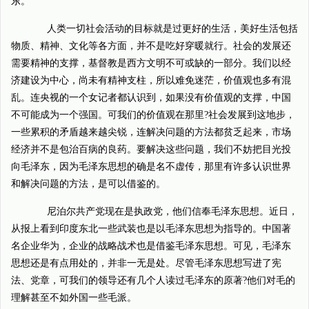
东。
人类一切社会活动的目标就是过更好的生活，美好生活包括
物质、精神、文化等各方面，并不是吃好穿暖就行。社会的发展还
需要精神的支撑，基督教是西方文明不可或缺的一部分。我们以经
济建设为中心，尚未有精神支柱，所以难免迷茫，价值观也多有混
乱。连央视的一个女记者都认识到，如果没有价值观的支撑，中国
不可能成为一个强国。可我们的价值观在那里?社会发展到这地步，
一些累积的矛盾越来越尖锐，连解决问题的方法都贫乏起来，市场
经济并不是包治百病的良药。要解决这些问题，我们不妨把目光投
向毛泽东，因为毛泽东思想的确是名不虚传，那里有许多认识世界
和解决问题的方法，是可以借鉴的。
尼泊尔共产党现在是执政党，他们信奉毛泽东思想。近日，
从报上看到印度东北一些武装也是以毛泽东思想为指导的。中国著
名企业华为，企业的战略战术也是借鉴毛泽东思想。可见，毛泽东
思想还是有点用处的，并非一无是处。尽管毛泽东思想写进了宪
法、党章，可我们的领导还有几个人读过毛泽东的原著?他们对毛的
理解甚至不如外国一些毛派。