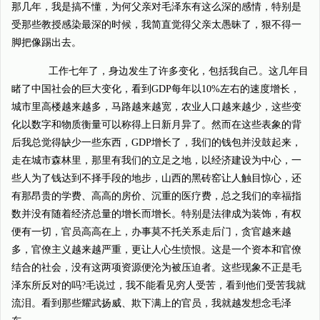
那几年，我是搞不懂，为何父亲对毛泽东有这么深的感情，特别是
受那些教授感染最深的时候，我简直觉得父亲太愚昧了，狠不得一
脚把像踢出去。
工作七年了，身边发生了许多变化，包括我自己。这几年目
睹了中国社会的巨大变化，看到GDP每年以10%左右的速度增长，
城市里高楼越来越多，马路越来越宽，农业人口越来越少，这些变
化以数字和物质衡量可以称得上日新月异了。然而在这些表象的背
后我总觉得缺少一些东西，GDP增长了，我们的钱包并没鼓起来，
走在城市森林里，那里有我们的立足之地，以经济建设为中心，一
些人为了钱达到不择手段的地步，山西的黑砖窑让人触目惊心，还
有那昂贵的学费、高高的房价、沉重的医疗费，总之我们的幸福指
数并没有随着经济总量的增长而增长。特别是法律成为装饰，有权
便有一切，官员高高在上，办事莫不托关系走后门，贪官越来越
多，官僚主义越来越严重，更让人心生愤恨。这是一个资本和官僚
结合的社会，没有这两项资源便沦为被压迫者。这些现象不正是毛
泽东所反对的吗?毛说过，我不能看见穷人受苦，看到他们受苦我就
流泪。看到那些耀武扬威、欺下满上的官员，我就越发想念毛泽