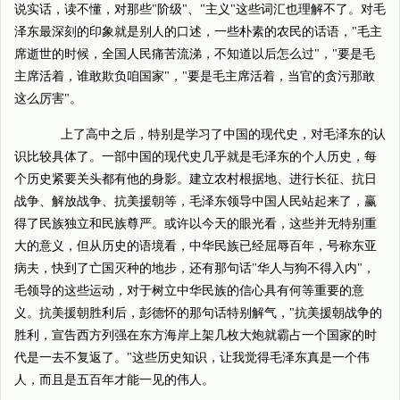
说实话，读不懂，对那些"阶级"、"主义"这些词汇也理解不了。对毛
泽东最深刻的印象就是别人的口述，一些朴素的农民的话语，"毛主
席逝世的时候，全国人民痛苦流涕，不知道以后怎么过"，"要是毛
主席活着，谁敢欺负咱国家"，"要是毛主席活着，当官的贪污那敢
这么厉害"。
上了高中之后，特别是学习了中国的现代史，对毛泽东的认
识比较具体了。一部中国的现代史几乎就是毛泽东的个人历史，每
个历史紧要关头都有他的身影。建立农村根据地、进行长征、抗日
战争、解放战争、抗美援朝等，毛泽东领导中国人民站起来了，赢
得了民族独立和民族尊严。或许以今天的眼光看，这些并无特别重
大的意义，但从历史的语境看，中华民族已经屈辱百年，号称东亚
病夫，快到了亡国灭种的地步，还有那句话"华人与狗不得入内"，
毛领导的这些运动，对于树立中华民族的信心具有何等重要的意
义。抗美援朝胜利后，彭德怀的那句话特别解气，"抗美援朝战争的
胜利，宣告西方列强在东方海岸上架几枚大炮就霸占一个国家的时
代是一去不复返了。"这些历史知识，让我觉得毛泽东真是一个伟
人，而且是五百年才能一见的伟人。