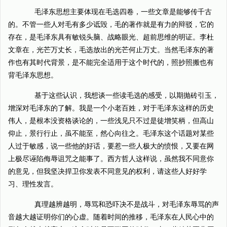
毛泽东思想主要体现在毛选四卷，一些文章是能够传千古
的。不管一些人对毛有多少诋毁，毛的著作就是有力的辩驳，它的
存在，是毛泽东具有敏锐头脑、战略眼光、超前思维的明证。李杜
文章在，光芒万丈长，毛选放出的光芒何止万丈。当然毛泽东的著
作也有其时代背景，是不能完全适用于这个时代的，照抄照搬也有
背毛泽东思想。
基于这些认识，我想谈一些读毛选的感受，以期抛砖引玉，
增深对毛泽东的了解。我是一个小老百姓，对于毛泽东这样的历史
伟人，是根本没资格谈论的，一些浅见只不过是徒增笑柄，但高山
仰止，景行行止，虽不能至，然心向往之。毛泽东这个话题对某些
人过于敏感，说一些他的好话，要惹一些人极大的愤恨，又要在网
上极尽诬陷侮辱诅咒之能事了。西方哲人这样说，虽然我不同意你
的意见，但我坚决捍卫你发表不同意见的权利，请这些人好好学
习、理性发言。
真理越辨越明，辱骂和恐吓决不是战斗，对毛泽东辱骂的声
音越大越证明你们的心虚。随着时间的推移，毛泽东在人民心中的