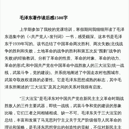
毛泽东著作读后感1500字
上学期参加了我校的党课培训，寒假期间我细细拜读了毛泽
东选集中的《<共产党人>发刊词》一书，感受颇深。这本书是毛泽
东于1939年写的。该书总结了中国革命两次胜利、两次失败(北伐战
争的胜利和失败，土地革命的战争的胜利和第五次反“围剿”战争的
失败)的经验教训。分析了革命的性质、革命的对象、革命的动力、
革命的形式;和中国共产党在中国革命中战胜敌人的三大法宝(统一战
线，武装斗争，党的建设)。并系统地阐述了中国走农村包围城市、
武装夺取政权道路的必要性。它是毛泽东思想成熟的标志，其中毛
泽东所阐述的“三大法宝”及其之间的关系对我很有启发。
“三大法宝”是毛泽东对中国共产党在新民主主义革命时期战
胜敌人的三件主要武器，即统一战线，武装斗争和党的建设的形象
比喻，它们三者之间相辅相成、缺一不可。毛泽东关于三大法宝的
总结，丰富和发展了马克思列宁主义关于无产阶级领导人民革命的
理论和策略，是毛泽东思想突出的创造性的贡献，不仅对新民主主