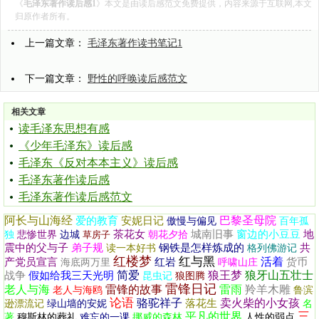
《
毛泽东著作读后感1
》本文是由
读后感范文
免费提供，内容来源于互联网,本文
归原作者所有。
上一篇文章：
毛泽东著作读书笔记1
下一篇文章：
野性的呼唤读后感范文
相关文章
读毛泽东思想有感
《少年毛泽东》读后感
毛泽东《反对本本主义》读后感
毛泽东著作读后感
毛泽东著作读后感范文
阿长与山海经
巴黎圣母院
爱的教育
安妮日记
傲慢与偏见
百年孤
茶花女
城南旧事
窗边的小豆豆
地
独
悲惨世界
边城
草房子
朝花夕拾
震中的父与子
弟子规
钢铁是怎样炼成的
共
读一本好书
格列佛游记
红楼梦
红与黑
活着
产党员宣言
红岩
货币
海底两万里
呼啸山庄
简爱
狼王梦
狼牙山五壮士
战争
假如给我三天光明
昆虫记
狼图腾
雷锋日记
老人与海
雷锋的故事
雷雨
羚羊木雕
老人与海鸥
鲁滨
论语
骆驼祥子
卖火柴的小女孩
落花生
逊漂流记
绿山墙的安妮
名
三
平凡的世界
著
穆斯林的葬礼
难忘的一课
挪威的森林
人性的弱点