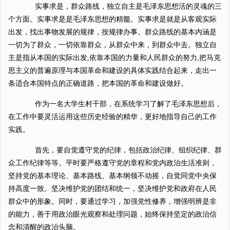
实事求是，群众路线，独立自主是毛泽东思想活的灵魂的三
个方面。实事求是是毛泽东思想的精髓。实事求是就是从客观实际
出发，找出事物发展的规律，按规律办事。群众路线的基本内涵是
一切为了群众，一切依靠群众，从群众中来，到群众中去。独立自
主是指从本国的实际出发,依靠本国的力量和人民群众的努力,把马克
思主义的普遍原理与本国革命和建设的具体实践结合起来，走出一
条适合本国特点的正确道路，把本国的革命和建设做好。
作为一名大学生村干部，在系统学习了解了毛泽东思想后，
在工作中要灵活运用这些历史经验的精华，更好地指导自己的工作
实践。
首先，要自觉遵守党的纪律，包括政治纪律、组织纪律、群
众工作纪律等等。平时要严格遵守党的章程和党内政治生活准则，
坚持党的基本理论、基本路线、基本纲领不动摇，自觉同党中央保
持高度一致。坚决维护党的团结和统一，坚决维护党和政府在人民
群众中的形象。同时，要通过学习，加强党性修养，增强明辨是非
的能力，善于用政治眼光观察和处理问题，始终保持坚定的政治信
念和清醒的政治头脑。