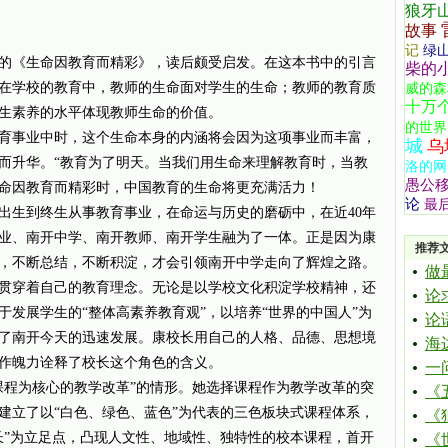
狼牙
故事
记
绿
的《生命因教育而精彩》，读后颇受启发。在这本书中的引言
柴的
在学校的教育中，教师的生命面对学生的生命；教师的教育质
威的森
十万
生素养的水平体现教师生命的价值。
的世界
育事业中时，这个生命本身的内涵将会因为这项事业而丰富，
城
乌
而升华。“教育为了明天。当我们用生命来理解教育时，当教
洛的网
愚公
命因教育而精彩时，中国教育的生命将更充满活力！
论
最
出生到终生从事教育事业，在命运与历史的磨砺中，在近40年
业、南开中学、南开教师、南开学生融为了一体。正是因为康
推荐
，不断总结，不断积淀，才会引领南开中学走向了辉煌之路。
做
贯穿着自己的教育理念。无论是以学校文化积淀学校精神，还
论
发展学生的“整体高素养教育观”，以培养“世界的中国人”为
论
了南开今天的迅速发展。康校长用自己的人格、品德、思想境
海
作魄力诠释了校长这个角色的含义。
一
课程为核心的教学改革”的情形。她选择课程作为教学改革的突
《
建立了以“白色、绿色、蓝色”为代表的三色板块式课程体系，
《
长”为立足点，凸现人文性、地域性、独特性的校本课程，首开
《