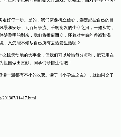
。有些同学把时间用到整天打游戏、玩耍上，而对学习不闻不
走好每一步。是的，我们需要树立信心，选定那些自己的目
风景和安乐，到百坷争流、千帆竞发的生命之河，一如从前，
伴随黎明的到来，我们将推窗而立，怀着对生命的虔诚和渴
境，又怎能不倾尽自己所有去热爱生活呢？
么惊天动地的大事业，但我们可以珍惜每分每秒，把它用在
为祖国做出贡献。同学们珍惜生命吧！
读一遍都有不小的收获。读了《小学生之友》，就如同交了
q/201307/11417.html