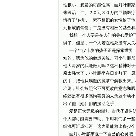
性极小，复发的可能性高，面对叶鹏家
来医治，二、２０到３０万的巨额医疗
情有了转机，一素不相识的女性给了他们
到捐献的骨髓；二是没有相应的基金和
我想一个人要是在人们的关心爱护下
惧了。但是，一个人若在临死没有人关心
一个年仅十岁的孩子正是探索世界，
知的，我为他的命运哭泣。可小时鹏却
他大两岁的我能做到吗？这种精神对于一
魔太强大了，小叶鹏坐在日光灯下，原本
的手，把他从病魔的魔掌中解救出来。
准则，社会按照它不可更改的意志和脚步
终还是有很多高尚善良的人为这个幼小
出了他（她）们的援助之手。
爱是正大无私的奉献。古代圣贤告诉
个人都可能需要帮助。平时我们多一些
细流可汇成江河，这力量能救出多少个
面对小叶鹏审视一下自己的心灵吧！