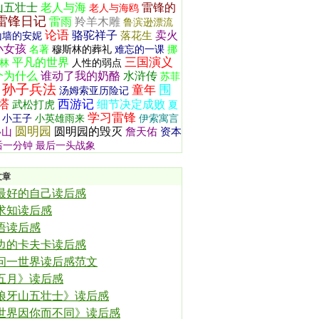
山五壮士
老人与海
雷锋的
老人与海鸥
雷锋日记
雷雨
羚羊木雕
鲁滨逊漂流
论语
骆驼祥子
卖火
落花生
山墙的安妮
小女孩
名著
穆斯林的葬礼
难忘的一课
挪
三国演义
平凡的世界
林
人性的弱点
个为什么
谁动了我的奶酪
水浒传
苏菲
孙子兵法
围
童年
汤姆索亚历险记
塔
西游记
细节决定成败
武松打虎
夏
学习雷锋
小王子
小英雄雨来
伊索寓言
圆明园
圆明园的毁灭
移山
詹天佑
资本
后一分钟
最后一头战象
文章
最好的自己读后感
求知读后感
语读后感
边的卡夫卡读后感
问一世界读后感范文
五月》读后感
狼牙山五壮士》读后感
世界因你而不同》读后感