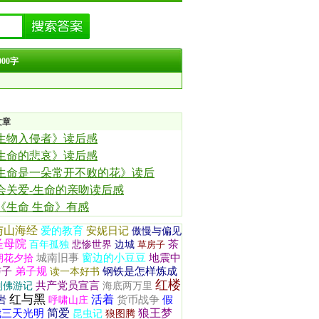
00字
文章
生物入侵者》读后感
生命的悲哀》读后感
生命是一朵常开不败的花》读后
会关爱-生命的亲吻读后感
《生命 生命》有感
与山海经
爱的教育
安妮日记
傲慢与偏见
圣母院
茶
百年孤独
悲惨世界
边城
草房子
城南旧事
窗边的小豆豆
地震中
朝花夕拾
与子
弟子规
钢铁是怎样炼成
读一本好书
红楼
共产党员宣言
列佛游记
海底两万里
红与黑
活着
岩
货币战争
假
呼啸山庄
简爱
狼王梦
我三天光明
昆虫记
狼图腾