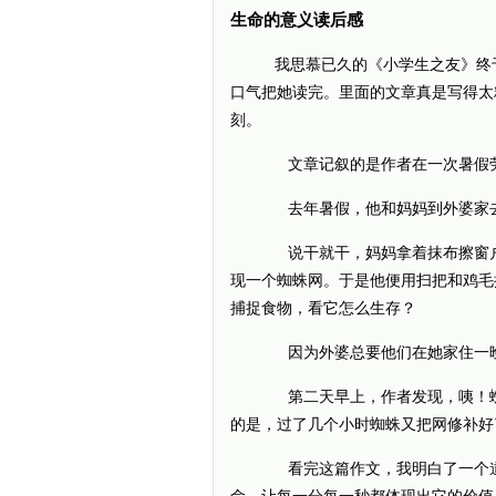
生命的意义读后感
我思慕已久的《小学生之友》终于
口气把她读完。里面的文章真是写得太
刻。
文章记叙的是作者在一次暑假劳
去年暑假，他和妈妈到外婆家去玩
说干就干，妈妈拿着抹布擦窗户
现一个蜘蛛网。于是他便用扫把和鸡毛
捕捉食物，看它怎么生存？
因为外婆总要他们在她家住一晚上，
第二天早上，作者发现，咦！蜘
的是，过了几个小时蜘蛛又把网修补好
看完这篇作文，我明白了一个道