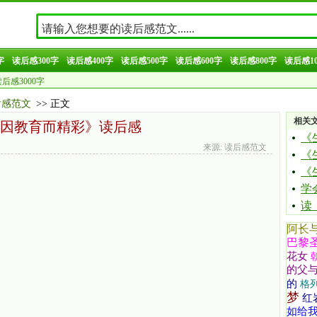
字
读后感300字
读后感400字
读后感500字
读后感600字
读后感800字
读后感10
后感3000字
后感范文
>> 正文
相关
因教育而精彩》读后感
《
来源: 读后感范文
《
《
学
读
阿长
巴黎
花女
的父
的
格
梦
红
如给