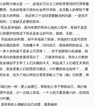
人的两大难点是：一、必须从万分之三的机率里找到可用骨髓
费用。无奈的母亲只得向社会呼吁求助，在无数人的帮助下事
莫大的帮助......但还有三个迫切需要解决的问题：一是找不
组织；三是缺乏必要的宣传。
死去是幸福的，因为有爱护和关心他的人陪伴，死就不是恐
和爱护的情况下死去是多么的可怕，孤独、无助......。
开始成长的时期，却不幸地得了疾病，对他的打击是可想而
能乐观的面对，与病魔斗争，问问自己：面临相同的命运，比
具十岁的孩子是多么可贵呀！......对于他那弱小的身躯，病
苍白的脸愈发显得苍白了......只能等待命运，等待人们救助
在金钱似乎主宰了人们头脑的今天，利益成了人们相互关系的
，发改变着人们的思想与观念，小叶鹏的命运如何？......最
的生命，也为了他心碎的父母双亲献上了他（她）们的爱，伸
我们的一样：爱人如爱已，帮助别人等于帮助自己。我们每
雪中送炭，少一点锦上添花。一个人的力量是微小的，但涓涓
小叶鹏。
原所有的人都献出自己的爱，愿美丽的