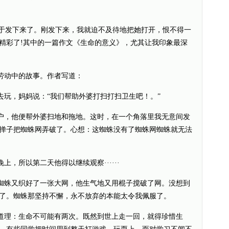
发下来了。刚发下来，我就迫不及待地把她打开，恨不得一
精彩了!其中的一篇作文《生命的意义》，尤其让我印象最深
动中的故事。作者写道：
，妈妈说：“我们帮助外婆打扫打扫卫生吧！。”
，他便帮外婆扫地和拖地。这时，在一个角落里我无意间发
掸子把蜘蛛网弄破了。心想：这蜘蛛没有了蜘蛛网蜘蛛就无法
所以第二天他得以继续观察······
蛛又织好了一张大网，他生气地又用棍子搅破了网。没想到
了。蜘蛛那坚持不懈，永不放弃的本能太令我佩服了。
理：生命不可能有两次。既然到世上走一回，就得珍惜生