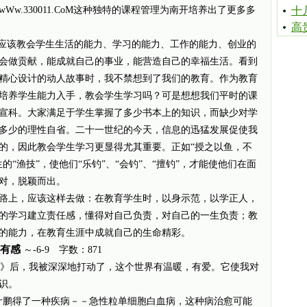
w.330011.CoM这种独特的课程管理为南开培养出了更多多
十
高
就应该教会学生生活的能力、学习的能力、工作的能力、创业的
会做贡献，能成就自己的事业，能营造自己的幸福生活。看到
精心设计的动人故事时，我不禁想到了我们的教育。作为教育
培养学生能力入手，教会学生学习吗？可是想想我们平时的课
宣科。大家满足于学生掌握了多少书本上的知识，而缺少对学
多少的理性自省。二十一世纪的今天，信息的迅猛发展促使我
的，因此教会学生学习更显得尤其重要。正如“授之以鱼，不
“渔技”，使他们“乐钓”、“会钓”、“擅钓”，才能使他们在面
对，脱颖而出。
路上，应该这样去做：在教育学生时，以身示范，以学正人，
的学习建立责任感，懂得对自己负责，对自己的一生负责；教
的能力，在教育生涯中成就自己的生命精彩。
有感
～-6-9 字数：871
》后，我被深深地打动了，这个世界有温暖，有爱。它使我对
识。
鹏得了一种疾病－－急性粒单细胞白血病，这种病治愈可能