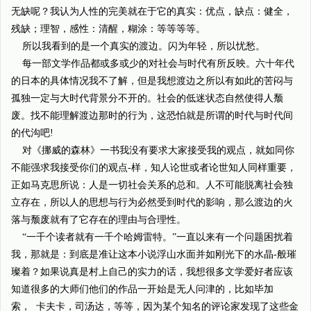
无缺呢？我认为人性的完美就在于它的真实：优点，缺点：健全，
残缺；理智，感性：清醒，糊涂：等等等等。
所以我看到的是一个真实的渡边。闪为年轻，所以忧愁。
每一部文学作品都或多或少的对社会与时代有所反映。六十年代
的日本的具体情况我不了解，但是我想渡边之所以有如此的苦闷与
孤独一定与大时代背景分不开的。社会的低迷状态自然使得人颓
废。找不能理解渡边那时的行为，这恐怕就是所谓的时代与时代间
的代沟吧!
对《挪威的森林》一书我没有要求大家接受我的观点，就如同你
不能强求我接受你们的观点-样，知人论世或者论世知人同样重要，
正如马克思所说：人是一切社会关系的总和。人不可能脱离社会独
立存在，所以人的思想与行为必然受到时代的影响，那么渡边的火
落与颓废就有了它存在的理由与合理性。
“一千个读者就有一千个哈姆雷特。”一直以来有一个问题困扰着
我，那就是：到底是准让这本小说浮山水面并如刚光下的水晶-般璀
璨着？如果说真是村上自己的实力的话，我想很多文学爱好者应该
知道很多的大师们他们的作品一开始是无人问津的，比如毕加
索， 卡夫卡，司汤达，等等，因为某个知名的评论家发现了这些金