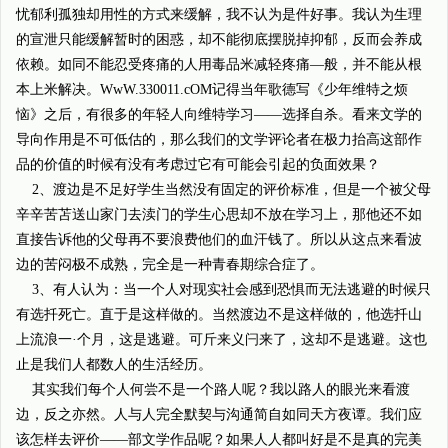
忧郁利孤独却用性的方式来缓解，我不认为是件好事。我认为生理
的宣泄只能缓解暂时的困惑，却不能彻底摆脱掉抑郁，反而会养成
依赖。如同不能忍受疼痛的人用毒品米减轻疼痛—般，并不能从根
本上米解决。WwW.330011.cOM记得当年歌德写《少年维特之烦
恼》之后，有很多的年轻人向维特学习——选择自杀。看来文学的
导向作用是不可低估的，那么我们的文学评论者在极力抬高这部作
品的价值的时候有没有考虑过它有可能会引起的负面效果？
2、渡边是不足好学生当然没有固定的评价标准，但是一个被父母
辛辛苦苫送山家门去渎门的学生心思却不放在学习上，那他还不如
直接告诉他的父母再不要浪费他们的血汗钱了。所以从这点来看波
边的苦闷极不成熟，完全是一种青春期综合症了。
3、有人认为：当一个人对现实社会感到恐惧而无法逃避的时候只
有选扦死亡。直于是这样做的。当然渡边不是这样做的，他选扦山
上流浪一·个月，这是逃避。可斤来义闩来了，这却不是逃避。这也
止是我们人都数人的生活经历。
其实我们每个人何尝不是一个路人呢？我以路人的眼光来看渡
边，反之亦然。人与人完全默契与沟通简自如同天方夜谭。我们应
该怎样去评价——部文学作品呢？如果人人都叫好是不是真的完美