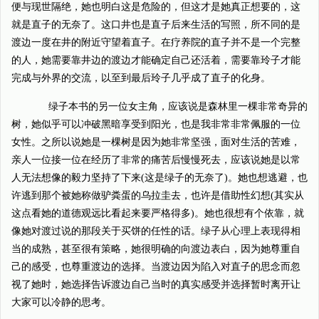
便与现世隔绝，她也明白这是危险的，但这才是她真正想要的，这
就是直子的无奈了。这口井也是直子后来生活的写照，所不同的是
渡边一度在井的附近守望着直子。在疗养院的直子并不是一个完整
的人，她需要靠井边的渡边才能确定自己还活着，需要靠玲子才能
完成与外界的交流，以至到最后玲子几乎成了直子的化身。
绿子本书的另一位女主角，应该说是森林里一棵非常奇异的
树，她似乎可以冲破黑暗享受到阳光，也是我非常非常佩服的一位
女性。之所以说她是一棵树是因为她非常坚强，面对生活的苦难，
亲人一位接一位在经历了非常的痛苦后慢慢死去，应该说她是以常
人无法想像的毅力坚持了下来(这是绿子的无奈了)。她也想逃避，也
许逃到那个被她称做驴粪蛋的乌拉圭去，也许是借助性幻想(其实从
这点看她的道德观远比看起来要严格得多)。她也很想有个依靠，就
像她对渡过说的那段关于买饼的任性的话。绿子从心理上表现得相
当的成熟，甚至很有策略，她很明确的向渡边表白，因为她尊重自
己的感受，也尊重渡边的选择。当渡边因为陷入对直子的思念而忽
视了她时，她选择告诉渡边自己当时的真实感受并选择暂时离开让
大家可以冷静的思考。