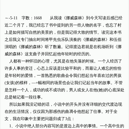
～-5-11 字数：1668 从我读《挪威森林》到今天写读后感已经
近二个月了，我已经忘了书中提到的另一些人物的名字，也忘了村
上是如何描写自然的美景的，但是我记得大致的情节。读完这本书
之后我义专门抽出时间将甲先虫乐队演奏的《挪威的森林》和伍佰
演唱的《挪威的森林》听了数遍。记得渡边君就是在机场听到《挪
威的森林》这支曲子并回忆起他年轻时的经历的。
人都有一种怀旧的心理，尤其是在他失落的时候。一个人经历了
许多人事的变迁，心态上应该是比较平和的，而最让人难忘的恰恰
是年轻时的爱情，一首熟悉的歌曲会令我们想起当年喜欢过的男孩
(女孩)的模样，—+幅相同的场景也会让我们记起当年的故事。不管
是怎样一个人，成功的或不成功的，男人或女人在他(她)的心底深处
总是铭记着一段往事。
所以如果我没记错的话，小说中的开头并没有详细的交代渡边现
在的生活情况，仅仅因为那感伤的曲凋令他想起了往事。对于全
文，我在印象中主要把问题归成了3点：
1、小说中绝人部分内容写的是渡边上高中的事情。一个高中生的