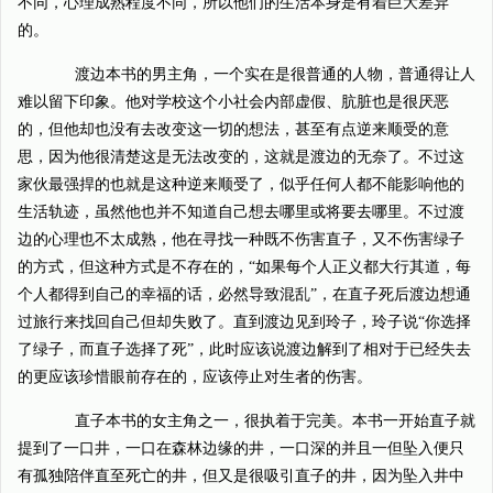
不同，心理成熟程度不同，所以他们的生活本身是有着巨大差异
的。
渡边本书的男主角，一个实在是很普通的人物，普通得让人
难以留下印象。他对学校这个小社会内部虚假、肮脏也是很厌恶
的，但他却也没有去改变这一切的想法，甚至有点逆来顺受的意
思，因为他很清楚这是无法改变的，这就是渡边的无奈了。不过这
家伙最强捍的也就是这种逆来顺受了，似乎任何人都不能影响他的
生活轨迹，虽然他也并不知道自己想去哪里或将要去哪里。不过渡
边的心理也不太成熟，他在寻找一种既不伤害直子，又不伤害绿子
的方式，但这种方式是不存在的，“如果每个人正义都大行其道，每
个人都得到自己的幸福的话，必然导致混乱”，在直子死后渡边想通
过旅行来找回自己但却失败了。直到渡边见到玲子，玲子说“你选择
了绿子，而直子选择了死”，此时应该说渡边解到了相对于已经失去
的更应该珍惜眼前存在的，应该停止对生者的伤害。
直子本书的女主角之一，很执着于完美。本书一开始直子就
提到了一口井，一口在森林边缘的井，一口深的并且一但坠入便只
有孤独陪伴直至死亡的井，但又是很吸引直子的井，因为坠入井中