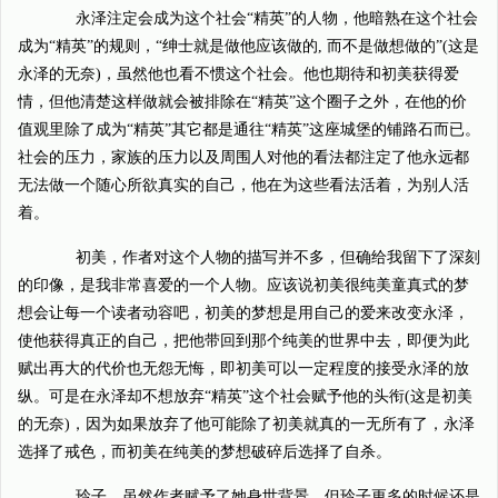
永泽注定会成为这个社会“精英”的人物，他暗熟在这个社会
成为“精英”的规则，“绅士就是做他应该做的, 而不是做想做的”(这是
永泽的无奈)，虽然他也看不惯这个社会。他也期待和初美获得爱
情，但他清楚这样做就会被排除在“精英”这个圈子之外，在他的价
值观里除了成为“精英”其它都是通往“精英”这座城堡的铺路石而已。
社会的压力，家族的压力以及周围人对他的看法都注定了他永远都
无法做一个随心所欲真实的自己，他在为这些看法活着，为别人活
着。
初美，作者对这个人物的描写并不多，但确给我留下了深刻
的印像，是我非常喜爱的一个人物。应该说初美很纯美童真式的梦
想会让每一个读者动容吧，初美的梦想是用自己的爱来改变永泽，
使他获得真正的自己，把他带回到那个纯美的世界中去，即便为此
赋出再大的代价也无怨无悔，即初美可以一定程度的接受永泽的放
纵。可是在永泽却不想放弃“精英”这个社会赋予他的头衔(这是初美
的无奈)，因为如果放弃了他可能除了初美就真的一无所有了，永泽
选择了戒色，而初美在纯美的梦想破碎后选择了自杀。
玲子，虽然作者赋予了她身世背景，但玲子更多的时候还是