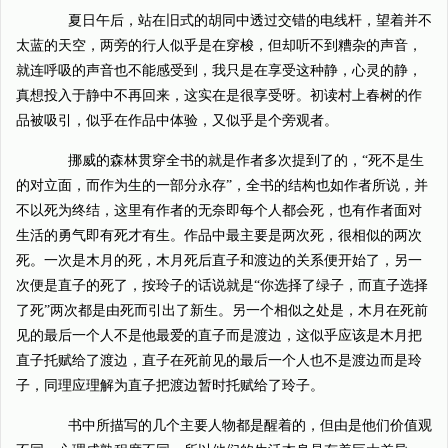
夏日午后，站在旧式的胡同中透过交错的电线杆，望着并不
太蓝的天空，两旁的行人似乎是在穿梭，但却听不到糟杂的声音，
就连呼吸的声音也不能感受到，我只是在享受这种静，心灵的静，
真想投入于静中不再回来，这实在是很享受呀。初读村上春树的作
品被吸引，似乎在作品中体验，又似乎是个旁观者。
挪威的森林贯穿全书的就是作者多次提到了的，“死不是生
的对立面，而作为生的一部分永存”，全书的结构也如作者所说，并
不以死为终结，这里有作者的无奈即每个人都会死，也有作者面对
生活的勇气即有死才有生。作品中最主要是两次死，很相似的两次
死。一次是木月的死，木月死后直子和渡边的关系便开始了，另一
次便是直子的死了，按玲子的话说就是“你选择了绿子，而直子选择
了死”两次都是由死而引出了新生。另一个相似之处是，木月在死前
见的最后一个人不是他最爱的直子而是渡边，这似乎应该是木月把
直子托赋给了渡边，直子在死前见的最后一个人也不是渡边而是玲
子，同理应理解为直子把渡边暂时托赋给了玲子。
书中所描写的几个主要人物都是醒着的，但由是他们价值观