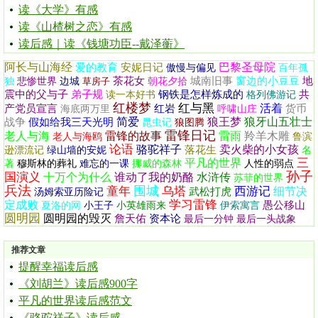
读《大学》有感
读《山楂树之恋》有感
读后感｜读《钱塘功臣--戴泽蘅》
阿长与山海经
巴黎圣母院
爱的教育
安妮日记
傲慢与偏见
百年孤
茶花女
城南旧事
窗边的小豆豆
地
独
悲惨世界
边城
草房子
朝花夕拾
震中的父与子
弟子规
钢铁是怎样炼成的
共
读一本好书
格列佛游记
红楼梦
红与黑
活着
产党员宣言
红岩
货币
海底两万里
呼啸山庄
简爱
狼王梦
狼牙山五壮士
战争
假如给我三天光明
昆虫记
狼图腾
雷锋日记
老人与海
雷锋的故事
雷雨
羚羊木雕
老人与海鸥
鲁滨
论语
骆驼祥子
卖火柴的小女孩
落花生
逊漂流记
绿山墙的安妮
名
三
平凡的世界
著
穆斯林的葬礼
难忘的一课
挪威的森林
人性的弱点
孙子
国演义
十万个为什么
谁动了我的奶酪
水浒传
苏菲的世界
兵法
围城
童年
乌塔
西游记
细节决
武松打虎
汤姆索亚历险记
学习雷锋
定成败
愚公移山
夏洛的网
小王子
小英雄雨来
伊索寓言
圆明园
圆明园的毁灭
詹天佑
资本论
最后一分钟
最后一头战象
推荐文章
提醒幸福读后感
《刘胡兰》读后感900字
平凡的世界读后感范文
《骆驼祥子》读后感