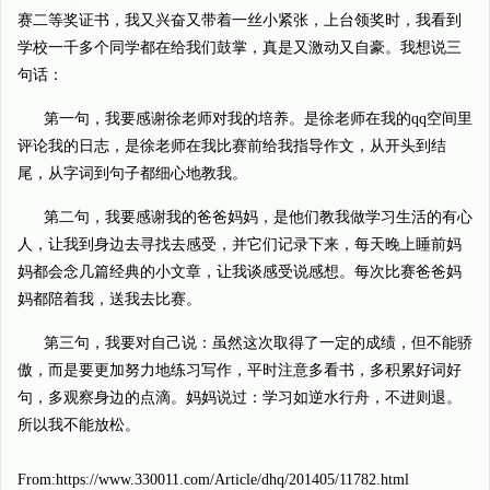
赛二等奖证书，我又兴奋又带着一丝小紧张，上台领奖时，我看到
学校一千多个同学都在给我们鼓掌，真是又激动又自豪。我想说三
句话：
第一句，我要感谢徐老师对我的培养。是徐老师在我的qq空间里
评论我的日志，是徐老师在我比赛前给我指导作文，从开头到结
尾，从字词到句子都细心地教我。
第二句，我要感谢我的爸爸妈妈，是他们教我做学习生活的有心
人，让我到身边去寻找去感受，并它们记录下来，每天晚上睡前妈
妈都会念几篇经典的小文章，让我谈感受说感想。每次比赛爸爸妈
妈都陪着我，送我去比赛。
第三句，我要对自己说：虽然这次取得了一定的成绩，但不能骄
傲，而是要更加努力地练习写作，平时注意多看书，多积累好词好
句，多观察身边的点滴。妈妈说过：学习如逆水行舟，不进则退。
所以我不能放松。
From:https://www.330011.com/Article/dhq/201405/11782.html