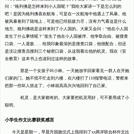
问：“格列佛是怎样来到小人国呢？”我给大家讲一下是怎么到的
吧！是因为格列佛喜欢航海，可是在一次航海中他遇上了风暴。他
被风暴卷到了陆地上，可是他已经筋疲力尽，没有力气看这是什么
地方。格列佛就是这样来到了小人国的。大家又会问：“他在小人国
发生了什么事情呢？”发生了他在小人国被俘、他争取自由、被搜查
口袋、一人退敌……给我印象最深的是搜查口袋，他很配合，但还
是没让搜查员搜到三个秘密口袋，从这我看出他的机灵。我在《安
全教育》这本书上也读到过这样的故事。
那是一个女孩子叫小林。一天她放学回家看见一群人在开她
们家的门。她不慌不忙走到六楼，在六楼打了110报警电话，警察来
把那一些坏人抓走了。小林就高高兴兴地回到了自己家。
机灵，是大家都有的。大家要把机灵用好，可不要用成了小
聪明。
小学生作文比赛获奖感言
今天是星期一，早晨升国旗仪式上我得到了xx两岸联合杯作文比