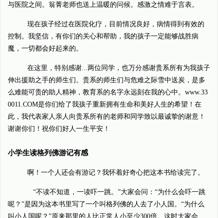
与医院之间。翁菁老师也送上温暖的问候。感激之情难于言表。
现在孩子经过在医院化疗，目前情况良好，病情得到有效的
控制。我坚信，有你们的关心和帮助，我的孩子一定能够战胜病
魔，一切都会好起来的。
在这里，特别感谢...两位同学，也万分感谢贵系所有为我孩子
伸出援助之手的师生们。贵系的师生们与危难之际雪中送炭，是多
么难能可贵的助人精神，教育系的名字永远刻在我的心中。www.33
0011.COM是你们给了我孩子重新拥有生命和美好人生的希望！在
此，我代表家人亲人向贵系所有的老师和同学致以最诚挚的谢意！
谢谢你们！祝你们好人一生平安！
小学生读格列佛游记有感
啊！一个人还会有游记？我怀着好奇心把这本书给读完了。
“不读不知道，一读吓一跳。”大家会问：“为什么会吓一跳
呢？”是因为这本书里写了一个叫格列佛的人去了小人国。“为什么
叫小人国呢？”原来那里的人比正常人小至少300倍。这时大家会