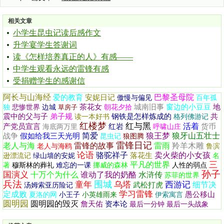
相关文章
小学生昆虫记读后感作文
升学宴学生答谢词
读《怎样培养真正的人》有感——
中学生观看永远的雷锋有感
受捐赠学生的感谢信
阿长与山海经
巴黎圣母院
爱的教育
安妮日记
傲慢与偏见
百年孤
茶花女
城南旧事
窗边的小豆豆
地
独
悲惨世界
边城
草房子
朝花夕拾
震中的父与子
弟子规
钢铁是怎样炼成的
共
读一本好书
格列佛游记
红楼梦
红与黑
活着
产党员宣言
红岩
货币
海底两万里
呼啸山庄
简爱
狼王梦
狼牙山五壮士
战争
假如给我三天光明
昆虫记
狼图腾
雷锋日记
老人与海
雷锋的故事
雷雨
羚羊木雕
老人与海鸥
鲁滨
论语
骆驼祥子
卖火柴的小女孩
落花生
逊漂流记
绿山墙的安妮
名
三
平凡的世界
著
穆斯林的葬礼
难忘的一课
挪威的森林
人性的弱点
孙子
国演义
十万个为什么
谁动了我的奶酪
水浒传
苏菲的世界
兵法
围城
童年
乌塔
西游记
细节决
武松打虎
汤姆索亚历险记
学习雷锋
定成败
愚公移山
夏洛的网
小王子
小英雄雨来
伊索寓言
圆明园
圆明园的毁灭
詹天佑
资本论
最后一分钟
最后一头战象