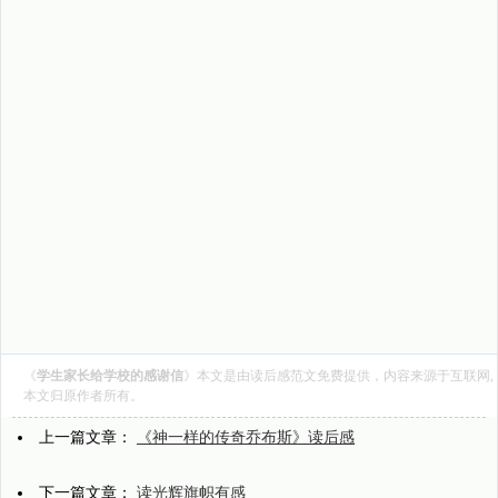
《
学生家长给学校的感谢信
》本文是由
读后感范文
免费提供，内容来源于互联网,
本文归原作者所有。
上一篇文章：
《神一样的传奇乔布斯》读后感
下一篇文章：
读光辉旗帜有感