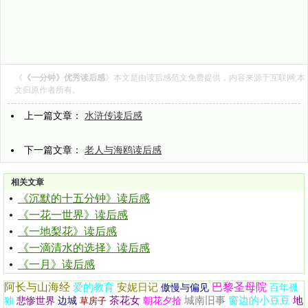
《
《一分钟》优秀读后感
》本文是由
读后感范文
免费提供，内容来源于互联网,本
文归原作者所有。
上一篇文章：
水浒传读后感
下一篇文章：
老人与海鸥读后感
相关文章
《沉默的十五分钟》读后感
《一花一世界》读后感
《一地梨花》读后感
《一滴清水的选择》读后感
《一月》读后感
阿长与山海经
巴黎圣母院
爱的教育
安妮日记
傲慢与偏见
百年孤
茶花女
城南旧事
窗边的小豆豆
地
独
悲惨世界
边城
草房子
朝花夕拾