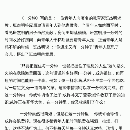
《一分钟》写的是：一位青年人向著名的教育家班杰明求
教，班杰明答应后邀请青年人到他家做客。当青年人如约而至时，
看见班杰明的房子虽然宽敞，房间里却乱糟糟。班杰明用一分钟的
时间收拾好房间，向青年人干杯后就要请青年人走，正当青年人疑
惑不解的时候，班杰明说 ：“你进来又有一分钟了”青年人沉思了一
会儿，悟出了班杰明的意思。
“只要把握住每一分钟，也就把握住了理想的人生”这句话久
久的在我脑海里回荡，这句话说的多好啊!一分钟，或许很短，但再
短的时间也能做一件事。例如：倒一杯水喝;从柜子里拿一个面包吃;
写一篇短文;做一道简单的菜。这些事情都可以在一分钟内完成。在
这一分钟内，你或许填饱了肚子;或许补充了营养;或许收获了新的知
识;或许正在开怀大笑。在一分钟里，你又收获到了什么?
一分钟虽然很简短，但是在这一分钟里 ，你或许会珍惜，
或许会浪费掉。现在很多都青年人把时间浪费在喝酒、抽烟、打
架。这些不法行为上。何不把每天的每一分钟认真对待、珍惜，用