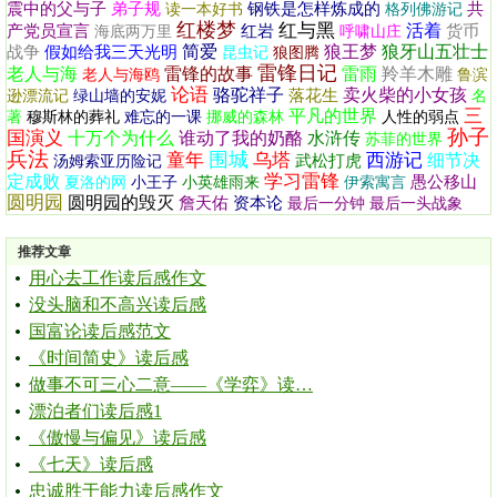
震中的父与子
弟子规
钢铁是怎样炼成的
共
读一本好书
格列佛游记
红楼梦
红与黑
活着
产党员宣言
红岩
货币
海底两万里
呼啸山庄
简爱
狼王梦
狼牙山五壮士
战争
假如给我三天光明
昆虫记
狼图腾
雷锋日记
老人与海
雷锋的故事
雷雨
羚羊木雕
老人与海鸥
鲁滨
论语
骆驼祥子
卖火柴的小女孩
落花生
逊漂流记
绿山墙的安妮
名
三
平凡的世界
著
穆斯林的葬礼
难忘的一课
挪威的森林
人性的弱点
孙子
国演义
十万个为什么
谁动了我的奶酪
水浒传
苏菲的世界
兵法
围城
童年
乌塔
西游记
细节决
武松打虎
汤姆索亚历险记
学习雷锋
定成败
愚公移山
夏洛的网
小王子
小英雄雨来
伊索寓言
圆明园
圆明园的毁灭
詹天佑
资本论
最后一分钟
最后一头战象
推荐文章
用心去工作读后感作文
没头脑和不高兴读后感
国富论读后感范文
《时间简史》读后感
做事不可三心二意——《学弈》读…
漂泊者们读后感1
《傲慢与偏见》读后感
《七天》读后感
忠诚胜于能力读后感作文