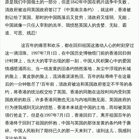
原是我们中国领土的一部分，但是1842年中国在鸦片战争中失败，
清政府被迫同英国政府签订了《中英南京条约》，就这样，香港被
割让给了英国。那时的中国既落后又贫穷，清政府又懦弱、无能，
中国就像一只任人宰割的羔羊。我愤怒英国人的贪婪、无耻、霸
道、可恶、残忍!
这百年的痛苦和欢乐，都在回归祖国这激动人心的时刻穿过
这一滴泪珠。1997年7月1日，在中国历史博物馆门前的香港回归倒
计时牌上，当大大的零字出现的那一刻，中国人民积聚心中的爱国
情感喷涌而出。当一纸发黄的旧条约悄然落地，灰尘中浮现的长城
的脸上，黄皮肤的脸上，流淌着滚滚热泪。百年的耻辱终于在这最
后的一分钟散尽了!百年前，清政府被迫和英国政府签定不平等的条
约，将香港的统治权交给了英国。香港的同胞在这段时间内受到英
国政府的欺压，许多香港同胞也无法与内地同胞见面。英国政府的
行为便我感到无比的愤怒，香港本来就是中国的土地，而却被英国
强行抢走了。但是在1997年7月1日，香港回归了。离开祖国百年的
香港终于回到了祖国的怀抱，中国与英国的那张发黄的条约终于撕
碎。中国人民盼到了期待已久的那一天来到了。读到这儿，我感到
无比的高兴。