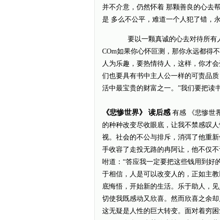
并不介意，仍然怀着 那颗善良的心去
是 多么不公平，难道一个人犯了错，永
要以一颗真诚的心去对待所有人，要
COm如果你心怀叵测，那你永远都得
人为乐趣，要热情待人，这样，你才会
们也要具有书中主人公一样的可责品质
活中最宝贵的财富之一。”我们要把读
《悲惨世界》 读后感
有感 《悲惨世
的种种改变尽收眼底，让我不禁感叹人
视。社会的不公与排斥，消弭了他重新
手收容了走投无路的冉阿让，他不仅不
咐道：“答应我一定要把这些钱用到好
于相信，人是可以改变人的，正如主教
底悔悟，开始新的生活。乐于助人，见
切使我既感动又欣喜。然而欣喜之余却
这无疑是人性的巨大转变。面对着穷困