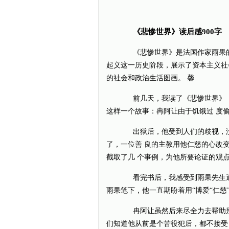
《悲惨世界》读后感900字
《悲惨世界》是法国作家雨果的
起义这一历史阶段，展示了资本主义社
的社会和政治生活图画。 馨.
前几天，我读了《悲惨世界》，这
这样一个故事：冉阿让由于饥饿过 度
出狱后，他受到人们的歧视，没
了，一位善 良的主教用他仁慈的心改
截取了几 个事例，为他所要论证的观点
看完书后，我感受到雨果先生通
雨果笔下，他一直期盼着用“博爱“仁慈”
冉阿让虽然后来尽全力去帮助别
们知道他从前是个苦役犯后，都不接受