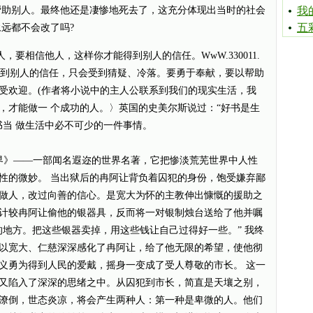
帮助别人。最终他还是凄惨地死去了，这充分体现出当时的社会
我
五
远都不会改了吗?
相信他人，这样你才能得到别人的信任。WwW.330011.
不到别人的信任，只会受到猜疑、冷落。要勇于奉献，要以帮助
受欢迎。(作者将小说中的主人公联系到我们的现实生活，我
，才能做一 个成功的人。〉英国的史美尔斯说过：“好书是生
书当 做生活中必不可少的一件事情。
界》——一部闻名遐迩的世界名著，它把惨淡荒芜世界中人性
性的微妙。 当出狱后的冉阿让背负着囚犯的身份，饱受嫌弃鄙
做人，改过向善的信心。是宽大为怀的主教伸出慷慨的援助之
计较冉阿让偷他的银器具，反而将一对银制烛台送给了他并嘱
的地方。把这些银器卖掉，用这些钱让自己过得好一些。” 我终
以宽大、仁慈深深感化了冉阿让，给了他无限的希望，使他彻
义勇为得到人民的爱戴，摇身一变成了受人尊敬的市长。 这一
又陷入了深深的思绪之中。从囚犯到市长，简直是天壤之别，
潦倒，世态炎凉，将会产生两种人：第一种是卑微的人。他们