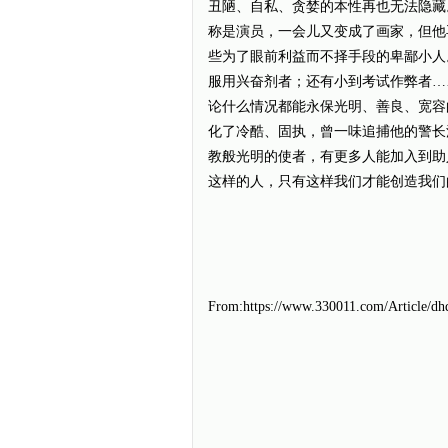
丑陋、自私、贪婪的本性再也无法隐藏
称是演员，一会儿又变成了画家，但他
些为了眼前利益而不择手段的卑鄙小人
服用兴奋剂者；还有小到考试作弊者…
论什么情况都能永保光明、善良、宽容
化了冷酷、固执，曾一味追捕他的警长
教般光明的使者，有更多人能加入到助
这样的人，只有这样我们才能创
高一⑷班
From:https://www.330011.com/Article/dh