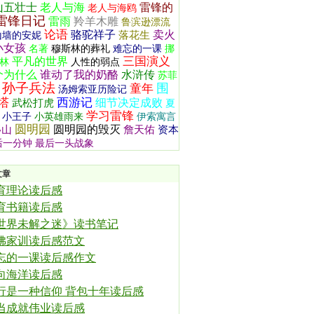
山五壮士
老人与海
雷锋的
老人与海鸥
雷锋日记
雷雨
羚羊木雕
鲁滨逊漂流
论语
骆驼祥子
卖火
落花生
山墙的安妮
小女孩
名著
穆斯林的葬礼
难忘的一课
挪
三国演义
平凡的世界
林
人性的弱点
个为什么
谁动了我的奶酪
水浒传
苏菲
孙子兵法
围
童年
汤姆索亚历险记
塔
西游记
细节决定成败
武松打虎
夏
学习雷锋
小王子
小英雄雨来
伊索寓言
圆明园
圆明园的毁灭
移山
詹天佑
资本
后一分钟
最后一头战象
文章
育理论读后感
育书籍读后感
世界未解之迷》读书笔记
佛家训读后感范文
忘的一课读后感作文
向海洋读后感
行是一种信仰 背包十年读后感
当成就伟业读后感