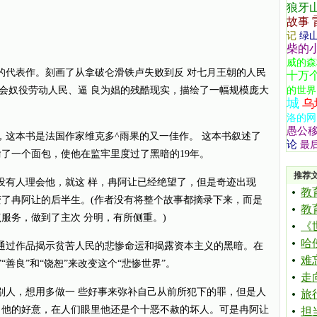
狼牙
故事
记
绿
柴的
威的森
代表作。刻画了从拿破仑滑铁卢失败到反 对七月王朝的人民
十万
会奴役劳动人民、逼 良为娼的残酷现实，描绘了一幅规模庞大
的世界
城
乌
洛的网
愚公
本书是法国作家维克多^雨果的又一佳作。 这本书叙述了
论
最
偷了一个面包，使他在监牢里度过了黑暗的19年。
推荐
有人理会他，就这 样，冉阿让已经绝望了，但是奇迹出现
教
变了冉阿让的后半生。(作者没有将整个故事都摘录下来，而是
教
服务，做到了主次 分明，有所侧重。)
《
哈
过作品揭示贫苦人民的悲惨命运和揭露资本主义的黑暗。在
难
“善良”和“饶恕”来改变这个“悲惨世界”。
走
人，想用多做一 些好事来弥补自己从前所犯下的罪，但是人
旅
 他的好意，在人们眼里他还是个十恶不赦的坏人。可是冉阿让
担