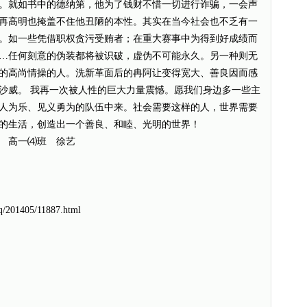
。就如书中的德纳第，他为了钱财不惜一切进行诈骗，一会声
再高明也掩盖不住他丑陋的本性。其实在当今社会也不乏有一
。如一些凭借职权贪污受贿者；在重大赛事中为得到好成绩而
…任何刻意的伪装都将被识破，虚伪不可能永久。另一种则无
的高尚情操的人。洗新革面后的冉阿让变得宽大、善良因而感
沙威。 我再一次被人性的巨大力量震憾。愿我们身边多一些主
人为乐、见义勇为的队伍中来。社会需要这样的人，世界需要
造我们的生活，创造出一个善良、和睦、光明的世界！
 徐艺
q/201405/11887.html