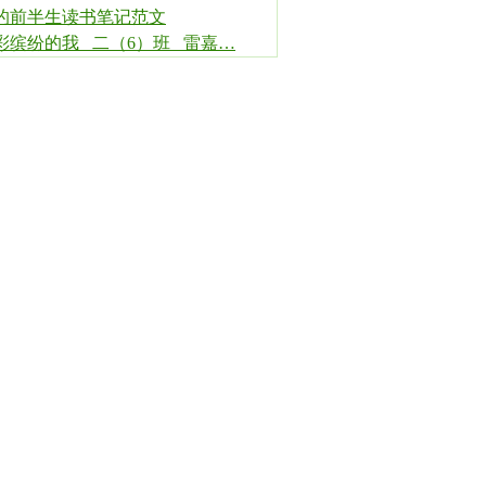
的前半生读书笔记范文
彩缤纷的我 二（6）班 雷嘉…