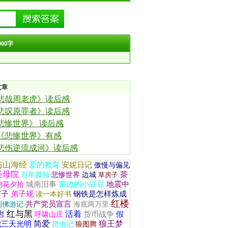
00字
文章
悲哉周老虎》读后感
悲叹原罪者》读后感
悲惨世界》 读后感
《悲惨世界》有感
悲伤逆流成河》读后感
与山海经
爱的教育
安妮日记
傲慢与偏见
圣母院
茶
百年孤独
悲惨世界
边城
草房子
城南旧事
窗边的小豆豆
地震中
朝花夕拾
与子
弟子规
钢铁是怎样炼成
读一本好书
红楼
共产党员宣言
列佛游记
海底两万里
红与黑
活着
岩
货币战争
假
呼啸山庄
简爱
狼王梦
我三天光明
昆虫记
狼图腾