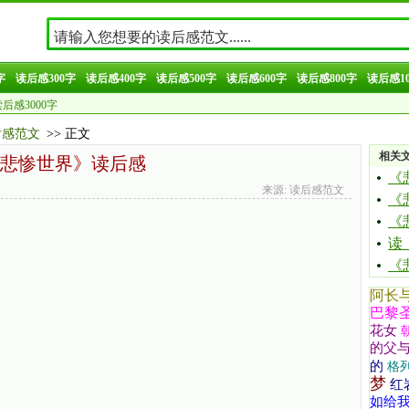
字
读后感300字
读后感400字
读后感500字
读后感600字
读后感800字
读后感10
后感3000字
后感范文
>> 正文
相关
悲惨世界》读后感
《
来源: 读后感范文
《
《
读
《
阿长
巴黎
花女
的父
的
格
梦
红
如给