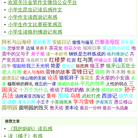
欢迎关注金笔作文微信公众平台
小学生昆虫记读后感作文
小学作文读西游记有感
小学生作文比赛获奖感言
小学生读格列佛游记有感
阿长与山海经
巴黎圣母院
爱的教育
安妮日记
傲慢与偏见
百年孤
茶花女
城南旧事
窗边的小豆豆
地
独
悲惨世界
边城
草房子
朝花夕拾
震中的父与子
弟子规
钢铁是怎样炼成的
共
读一本好书
格列佛游记
红楼梦
红与黑
活着
产党员宣言
红岩
货币
海底两万里
呼啸山庄
简爱
狼王梦
狼牙山五壮士
战争
假如给我三天光明
昆虫记
狼图腾
雷锋日记
老人与海
雷锋的故事
雷雨
羚羊木雕
老人与海鸥
鲁滨
论语
骆驼祥子
卖火柴的小女孩
落花生
逊漂流记
绿山墙的安妮
名
三
平凡的世界
著
穆斯林的葬礼
难忘的一课
挪威的森林
人性的弱点
孙子
国演义
十万个为什么
谁动了我的奶酪
水浒传
苏菲的世界
兵法
围城
童年
乌塔
西游记
细节决
武松打虎
汤姆索亚历险记
学习雷锋
定成败
愚公移山
夏洛的网
小王子
小英雄雨来
伊索寓言
圆明园
圆明园的毁灭
詹天佑
资本论
最后一分钟
最后一头战象
推荐文章
《我的妈妈》读后感
读《橘子》有感