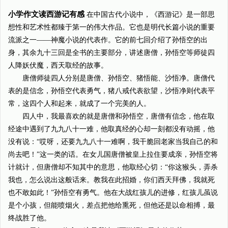
小学作文读西游记有感
在中国古代小说中，《西游记》是一部思
想性和艺术性都臻于第一的伟大作品。它也是明代长篇小说的重要
流派之一——神魔小说的代表作。它的前七回介绍了孙悟空的出
身，其余九十三回是全书的主要部分，讲述唐僧，孙悟空等师徒四
人降妖伏魔，西天取经的故事。
唐僧师徒四人分别是唐僧、孙悟空、猪悟能、沙悟净。唐僧代
表的是信念，孙悟空代表勇气，猪八戒代表欲望，沙悟净则代表平
常，这四个人和起来，就成了一个完美的人。
四人中，我最喜欢的就是唐僧和孙悟空，唐僧有信念，他在取
经途中遇到了九九八十一难，他取真经的心却一刻都没有动摇，他
没有说：“哎呀，还要九九八十一难啊，我干脆回老家当我自己的和
尚去吧！”这一类的话。在女儿国唐僧被皇上拉住要成亲，孙悟空将
计就计，但唐僧却不知其中的意思，他取经心切：“你这猴头，弄杀
我也，怎么说出这般话来。教我在此招婚，你们西天拜佛，我就死
也不敢如此！”孙悟空有勇气。他在大战红孩儿的进修，红孩儿虽说
是个小孩，但能喷烟火，差点把他给熏死，但他还是以命相搏，最
终战胜了他。