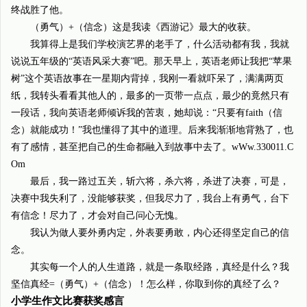
终战胜了他。
（勇气）+（信念）这是我读《西游记》最大的收获。
我算得上是我们学校演艺界的老手了，什么活动都有我，我就
说说五年级的“英语风采大赛”吧。那天早上，英语老师让我把“苹果
树”这个英语故事在一星期内背掉，我刚一看就吓呆了，满满两页
纸，我转头看看其他人的，最多的一页带一点点，最少的竟然只有
一段话，我向英语老师倾诉我的苦衷，她却说：“只要有faith（信
念）就能成功！”我也懂得了其中的道理。后来我渐渐地背熟了，也
有了感情，甚至把自己的生命都融入到故事中去了。wWw.330011.C
Om
最后，我一路过五关，斩六将，杀六将，杀进了决赛，可是，
决赛中我失利了，没能够获奖，但我尽力了，我台上有勇气，台下
有信念！尽力了，才会对自己问心无愧。
我认为做人要外勇内定，外表要勇敢，内心还得坚定自己的信
念。
其实每一个人的人生道路，就是一条取经路，真经是什么？我
坚信真经=（勇气）+（信念）！怎么样，你取到你的真经了么？
小学生作文比赛获奖感言