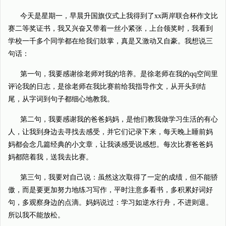
今天是星期一，早晨升国旗仪式上我得到了xx两岸联合杯作文比
赛二等奖证书，我又兴奋又带着一丝小紧张，上台领奖时，我看到
学校一千多个同学都在给我们鼓掌，真是又激动又自豪。我想说三
句话：
第一句，我要感谢徐老师对我的培养。是徐老师在我的qq空间里
评论我的日志，是徐老师在我比赛前给我指导作文，从开头到结
尾，从字词到句子都细心地教我。
第二句，我要感谢我的爸爸妈妈，是他们教我做学习生活的有心
人，让我到身边去寻找去感受，并它们记录下来，每天晚上睡前妈
妈都会念几篇经典的小文章，让我谈感受说感想。每次比赛爸爸妈
妈都陪着我，送我去比赛。
第三句，我要对自己说：虽然这次取得了一定的成绩，但不能骄
傲，而是要更加努力地练习写作，平时注意多看书，多积累好词好
句，多观察身边的点滴。妈妈说过：学习如逆水行舟，不进则退。
所以我不能放松。