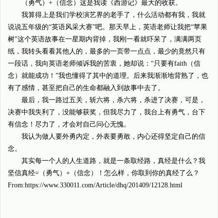
（勇气）+（信念）这是我读《西游记》最大的收获。
我算得上是我们学校演艺界的老手了，什么活动都有我，我就
说说五年级的“英语风采大赛”吧。那天早上，英语老师让我把“苹果
树”这个英语故事在一星期内背掉，我刚一看就吓呆了，满满两页
纸，我转头看看其他人的，最多的一页带一点点，最少的竟然只有
一段话，我向英语老师倾诉我的苦衷，她却说：“只要有faith（信
念）就能成功！”我也懂得了其中的道理。后来我渐渐地背熟了，也
有了感情，甚至把自己的生命都融入到故事中去了。
最后，我一路过五关，斩六将，杀六将，杀进了决赛，可是，
决赛中我失利了，没能够获奖，但我尽力了，我台上有勇气，台下
有信念！尽力了，才会对自己问心无愧。
我认为做人要外勇内定，外表要勇敢，内心还得坚定自己的信
念。
其实每一个人的人生道路，就是一条取经路，真经是什么？我
坚信真经=（勇气）+（信念）！怎么样，你取到你的真经了么？
From:https://www.330011.com/Article/dhq/201409/12128.html