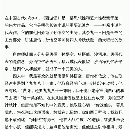
在中国古代小说中，《西游记》是一部思想性和艺术性都臻于第一
的伟大作品。它也是明代长篇小说的重要流派之一——神魔小说的
代表作。它的前七回介绍了孙悟空的出身，其余九十三回是全书的
主要部分，讲述唐僧，孙悟空等师徒四人降妖伏魔，西天取经的故
事。
唐僧师徒四人分别是唐僧、孙悟空、猪悟能、沙悟净。唐僧代
表的是信念，孙悟空代表勇气，猪八戒代表欲望，沙悟净则代表平
常，这四个人和起来，就成了一个完美的人。
四人中，我最喜欢的就是唐僧和孙悟空，唐僧有信念，他在取
经途中遇到了九九八十一难，他取真经的心却一刻都没有动摇，他
没有说：“哎呀，还要九九八十一难啊，我干脆回老家当我自己的和
尚去吧！”这一类的话。在女儿国唐僧被皇上拉住要成亲，孙悟空将
计就计，但唐僧却不知其中的意思，他取经心切：“你这猴头，弄杀
我也，怎么说出这般话来。教我在此招婚，你们西天拜佛，我就死
也不敢如此！”孙悟空有勇气。他在大战红孩儿的进修，红孩儿虽说
是个小孩，但能喷烟火，差点把他给熏死，但他还是以命相搏，最