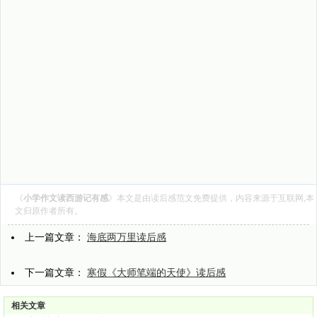
《
小学作文读西游记有感
》本文是由
读后感范文
免费提供，内容来源于互联网,本
文归原作者所有。
上一篇文章：
海底两万里读后感
下一篇文章：
寒假《大师笔端的天使》读后感
相关文章