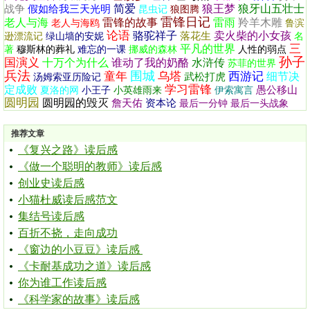
简爱
狼王梦
狼牙山五壮士
战争
假如给我三天光明
昆虫记
狼图腾
雷锋日记
老人与海
雷锋的故事
雷雨
羚羊木雕
老人与海鸥
鲁滨
论语
骆驼祥子
卖火柴的小女孩
落花生
逊漂流记
绿山墙的安妮
名
三
平凡的世界
著
穆斯林的葬礼
难忘的一课
挪威的森林
人性的弱点
孙子
国演义
十万个为什么
谁动了我的奶酪
水浒传
苏菲的世界
兵法
围城
童年
乌塔
西游记
细节决
武松打虎
汤姆索亚历险记
学习雷锋
定成败
愚公移山
夏洛的网
小王子
小英雄雨来
伊索寓言
圆明园
圆明园的毁灭
詹天佑
资本论
最后一分钟
最后一头战象
推荐文章
《复兴之路》读后感
《做一个聪明的教师》读后感
创业史读后感
小猫杜威读后感范文
集结号读后感
百折不挠，走向成功
《窗边的小豆豆》读后感
《卡耐基成功之道》读后感
你为谁工作读后感
《科学家的故事》读后感