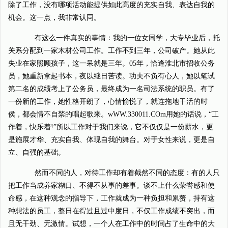
除了工作，没有哪项活动能提供如此高度的充实自我、表达自我的
机会。这一点，我非常认同。
有这么一件真实的事情：我的一位女同学，大专毕业后，托
关系分配到一家木材公司工作。工作不到三年，公司破产。她从此
失业在家照顾孩子，这一呆就是三年。05年，恰逢淮北市招收公务
员，她重新拿起书本，夜以继日苦读。功夫不负有心人，她以笔试
第二名的成绩考上了公务员，最终成为一名司法系统的职员。有了
一份新的工作，她性格开朗了，心情愉悦了，就连拖地干活的时
侯，都会情不自禁的唱起歌来。wWW.330011.COm用她的话说，“工
作着，快乐着!”所以工作对于我们来说，它不仅仅是一份薪水，更
是施展才华、充实自我、体现自我的舞台。对于女性来说，更是自
立、自强的基础。
然而不同的人，对待工作却有着截然不同的态度：有的人只
把工作当成养家糊口、不得不从事的差事。谈不上什么荣誉感和使
命感，在这种观念的指导下，工作就成为一种负担和累赘，持有这
种想法的员工，整日在得过且过中度日，不仅工作成绩不突出，而
且无干劲、无激情。试想，一个人在工作中的时间占了生命中的大