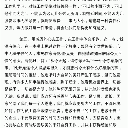
工作和学习。对待工作要像对待善恶一样，“不以善小而不为，不以
恶小而为之”。不能认为迟到几分钟无所谓，就拖延时间;不能因为几
张复印纸无关紧要，就随便浪费……事无大小，这也是一种责任和
义务。竭力做好每一件事情，将会让我们活得更加有意义。
第五、用感恩的心去工作，在工作中体会乐趣。这一点，我
深有体会。在一本书上见过这样一个故事：曾经有个愤世嫉俗、心
中无法平静的人，求见作家海伦·舒克曼，向她请教如何解除令人不
快的念头。海伦只回答：“从今天起，请你每天写下一件令你感激的
事。”刚开始这个人得思索很久，才能想出今天有什么好感激的事，
但随着时间的推移，他逐渐对大自然的美好产生了感激，进而他发
现，有许多人和事值得他感谢。到了后来，他看见这世界上一切都
是赐予，一切都是光明，他的胸怀无限开阔，从此他的愤恨也消失
无踪。所以说，我们应该怀有感恩的心去工作。是父母、师长、国
家的给了我们每一个人恩惠，我们就应该更努力的工作。不管环境
如何，作为员工都应该恪守职责，忠诚于自己的工作，忠诚于自己
的企业，不要浪费宝贵的时间去分析和抨击别人，去指责别人，重
心要放在如何能尽善尽美的干好自身工作，并从中获得经验和乐