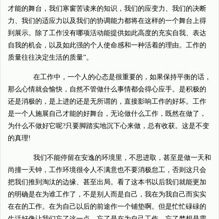
才能的舞台，我们寒窗苦读来的知识，我们的应变力、我们的决断
力、我们的适应力以及我们的协调能力都将在这样的一个舞台上得
到展示。除了工作没有哪项活动能提供如此高度的充实自我、表达
自我的机会，以及如此强的个人使命感和一种活着的理由。工作的
质量往往决定生活的质量”。
在工作中，一个人的心态是很重要的，如果保持平衡的话，
那么心情就会愉快，自然不管做什么事情都会得心应手。是积极的
还是消极的，是上进的还是无所谓的，直接影响工作的好坏。工作
是一个人施展自己才能的好舞台，无论做什么工作，既然在做了，
为什么不做好它呢?只要脚踏实地沉下心来做，总有收获。这是不变
的真理!
我们不能停留在安逸的环境里，不思进取，甚至是做一天和
尚撞一天钟，工作环境很令人不满意也不要消极怠工，否则这只会
把我们推到淘汰的边缘、甚至出局。看了这本书以后我们就能更加
的明确是在为谁工作了，不是别人而是自己，我在为我自己而实实
在在的工作。在为自己以后的前途作一个铺垫啊。但是忙忙碌碌的
生活好像让我们忘了这一点，忘了是在为自己工作，忘了梦想是需