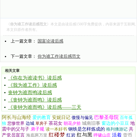
《
你为谁工作读后感范文
》本文是由
读后感1500字
免费提供，内容来源于互联网,
本文归原作者所有。
上一篇文章：
国富论读后感
下一篇文章：
你为谁工作读后感范文
相关文章
《你在为谁读书》读后感
《我为谁工作》读后感
丧钟为谁而鸣读后感
《丧钟为谁而鸣》读后感
《丧钟为谁而鸣》读后感——三天
阿长与山海经
巴黎圣母院
爱的教育
安妮日记
傲慢与偏见
百年孤
茶花女
城南旧事
窗边的小豆豆
地
独
悲惨世界
边城
草房子
朝花夕拾
震中的父与子
弟子规
钢铁是怎样炼成的
共
读一本好书
格列佛游记
红楼梦
红与黑
活着
产党员宣言
红岩
货币
海底两万里
呼啸山庄