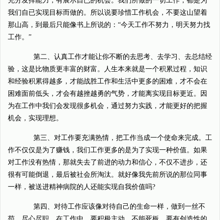
充分发挥能力，有展示自已的机会。我们所做的一切工作，都是为
我们自已实现目标而做的。所以说要珍惜工作机会，不要这山望着
那山高，到最后只能像书上所说的：“今天工作不努力，明天努力找
工作。”
第二、认真工作才能让你不断的去思考、去学习、去总结经
验，这是比物质更丰富的财富。人生本来就是一个积累过程，知识
和经验积累得越多，才能战胜工作和生活中更多的困难，才不会在
困难面前低头，才会有越挫越勇的气势，才能离实现目标更近。因
为在工作中我们会发现很多机会，通过努力实践，才能更好的把握
机会，实现理想。
第三、对工作要充满热情，把工作当成一个使命来完成。工
作不仅仅是为了赚钱，我们工作更多的是为了实现一种价值。如果
对工作没有热情，那就失去了前进的动力和信心，不仅不进步，还
很有可能倒退，最后被社会所淘汰。就好像我先前所说的那位同事
一样，被送进精神病院的人还能实现自我价值吗?
第四、对待工作应该像对待自己的生命一样，做到一丝不
苟、尽心尽职。在工作中，要积极主动，不能死板，要有创造性的