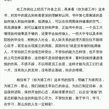
在工作岗位上经历了许多之后，再来看《你为谁工作》这本
书，对其中的观点则有着更深的理解和认同。书中第七章阐述的是
如何做人和如何做事。低调做人，可以在你周围保持健康的空气，
而高调做事，则可以赢得支持和声誉。正如书中所说，一个员工只
懂得如何做事是不够的，还要学会如何做人。一些大中专以及本科
院校的毕业生，刚刚步入社会，在人际关系的处理方面往往不能得
心应手，甚至会出现孤立的局面。原因何在?就是没有做到低调做
人。不管你的工作业绩怎样突出，不管你的能力怎样强，也不管你
的上司怎样器重你，这些都不是你骄傲的资本，要时刻保持谦虚谨
慎的作风，不骄不躁，不以明星员工自居，这样才能与员工们打成
一片。没有别人的支持，没有群众基础，你步步维艰。
相信有了《你为谁工作》这本书的指导，明确了为谁而活，
为谁工作，那么，我们就能主宰自己的命运。为自己制定目标，永
远保持进取，保持开放的心态，高标准要求自己，以企业“老板”的
姿态积极为企业的利益尽心尽力。不害怕失败，善于学习，学习、
在学习，那么你的人生一定精彩!