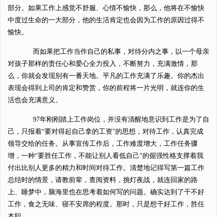
部分。如果工作上感觉不舒服、心情不愉快，那么，他将在不愉快
中度过生命的一大部分，他的生活肯定也会因为工作的原因过得不
愉快。
而如果把工作当作自己的私事，对待分内之事，以一个母亲
对孩子那样的责任心和爱心全力投入，不断努力，充满激情，那
么，你就会发现别有一番天地。平凡的工作充满了乐趣。你的杰出
表现会得到上司的肯定和赞赏，你的前程将一片光明，就连你的生
活也会充满意义。
97年刚刚踏上工作岗位，并没有清醒地意识到工作是为了自
己，只报着“要对得起自己拿的工资”的思想，对待工作，认真完成
领导交给的任务。从事宣传工作后，工作难度增大，工作任务骤
增，一种“要胜任工作，不能让别人看低自己”的倔强性格支撑着我
付出比别人更多的精力和时间对待工作。清楚地记得写第一篇工作
总结时的情景，请教前辈，查阅资料，挑灯夜战，就连回家的路
上、睡梦中，脑海里也在思考着如何写的问题。确实达到了干不好
工作，食之无味、寝不安席的程度。那时，只是想干好工作，胜任
本职。