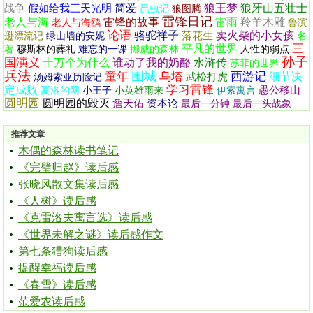
简爱
狼王梦
狼牙山五壮士
战争
假如给我三天光明
昆虫记
狼图腾
雷锋日记
老人与海
雷锋的故事
雷雨
羚羊木雕
老人与海鸥
鲁滨
论语
骆驼祥子
卖火柴的小女孩
落花生
逊漂流记
绿山墙的安妮
名
三
平凡的世界
著
穆斯林的葬礼
难忘的一课
挪威的森林
人性的弱点
孙子
国演义
十万个为什么
谁动了我的奶酪
水浒传
苏菲的世界
兵法
围城
童年
乌塔
西游记
细节决
武松打虎
汤姆索亚历险记
学习雷锋
定成败
愚公移山
夏洛的网
小王子
小英雄雨来
伊索寓言
圆明园
圆明园的毁灭
詹天佑
资本论
最后一分钟
最后一头战象
推荐文章
木偶的森林读书笔记
《完璧归赵》读后感
张晓风散文集读后感
《人树》读后感
《克雷洛夫寓言选》读后感
《世界未解之谜》读后感作文
第七条猎狗读后感
提醒幸福读后感
《春雪》读后感
范爱农读后感