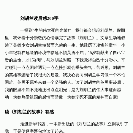
刘胡兰读后感200字
一提到“生的伟大死的光荣!”，我们都会想起刘胡兰。假期
里，我怀着十分崇敬的心情读完了故事《刘胡兰》。文章生动地叙
述了英雄少女刘胡兰短暂而光荣的一生。她经历了凄惨的童年，小
小年纪就在危险的环境中临危不惧英勇不屈，15岁就献出了自己宝
贵的生命。才15岁呀，与刘胡兰对照一下我觉得自己十分渺小。平
时碰到一点点困难遇到一点点挫折就会垂头丧气，苦叫累。刘胡兰
的英雄事迹给了我很大的启发。我决心要向刘胡兰学习做一个不怕
困难、英勇不屈将来做一个坚强的人。读了刘胡兰的英勇事迹后，
我的眼里不知不觉地泛出点点泪光，是为刘胡兰的伟大事迹而感
动，为她热爱祖国的感情而骄傲，为她宁死不屈的精神而自豪!
读《刘胡兰的故事》有感
走进新华书店，一本新出版的《刘胡兰的故事》立刻吸引了
我，于是便逐字逐句地读了起来。