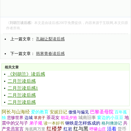
《
刘胡兰读后感
》本文是由
读后感200字
免费提供，内容来源于互联网,本文归原
作者所有。
上一篇文章：
孔融让梨读后感
下一篇文章：
韩寒青春读后感
相关文章
《刘胡兰》读后感
二月兰读后感
二月兰读后感1
二月兰读后感
二月兰读后感
阿长与山海经
巴黎圣母院
爱的教育
安妮日记
傲慢与偏见
百年孤
茶花女
城南旧事
窗边的小豆豆
地
独
悲惨世界
边城
草房子
朝花夕拾
震中的父与子
弟子规
钢铁是怎样炼成的
共
读一本好书
格列佛游记
红楼梦
红与黑
活着
产党员宣言
红岩
货币
海底两万里
呼啸山庄