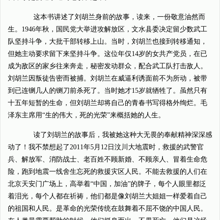
这本书讲述了刘胡兰身前的故事，读来，一份敬意油然而
生。1946年秋，国民党大举进攻解放区，文水县委决定留少数武工
队坚持斗争，大批干部转移上山。当时，刘胡兰也接到转移通知，
但她主动要求留下来坚持斗争。这位年仅14岁的女共产党员，在已
成为敌区的家乡往来奔走，秘密发动群众，配合武工队打击敌人。
刘胡兰因叛徒告密而被捕。刘胡兰在威逼利诱面前不为所动，被带
到已连铡几人的铡刀前杀死了。当时她才15岁就牺牲了。虽然只有
十五年短暂的生命，但刘胡兰却将自己的青春书写得格外绚烂。毛
泽东主席用“生的伟大，死的光荣”来概括她的人生。
读了刘胡兰的故事后，我被她这种大无畏的奉献精神深深感
动了！我不禁想起了2011年5月12日汶川大地震时，救援的武警官
兵、解放军、消防战士、老百姓不顾新婚、不顾亲人、冒着生命危
险，跑到地震一线舍生忘死的救援灾区人民。不能去救援的人们在
北京天安门广场上，高举着“中国，加油”的牌子，每个人眼里都泛
着泪光，每个人都在祈祷，他们都是像刘胡兰大姐姐一样爱着自己
的祖国和人民。是革命的光荣传统在鼓舞着不屈不饶的中国人民。