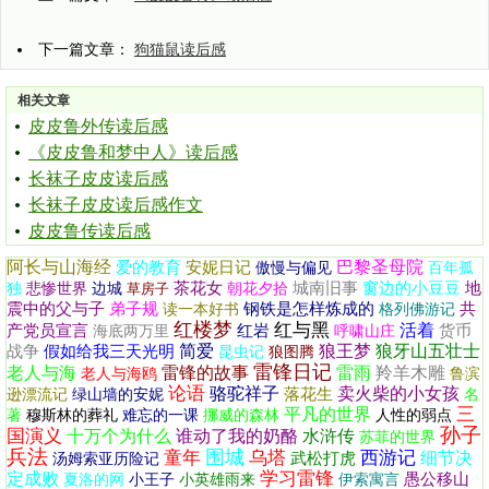
下一篇文章：
狗猫鼠读后感
相关文章
皮皮鲁外传读后感
《皮皮鲁和梦中人》读后感
长袜子皮皮读后感
长袜子皮皮读后感作文
皮皮鲁传读后感
阿长与山海经
巴黎圣母院
爱的教育
安妮日记
傲慢与偏见
百年孤
茶花女
城南旧事
窗边的小豆豆
地
独
悲惨世界
边城
草房子
朝花夕拾
震中的父与子
弟子规
钢铁是怎样炼成的
共
读一本好书
格列佛游记
红楼梦
红与黑
活着
产党员宣言
红岩
货币
海底两万里
呼啸山庄
简爱
狼王梦
狼牙山五壮士
战争
假如给我三天光明
昆虫记
狼图腾
雷锋日记
老人与海
雷锋的故事
雷雨
羚羊木雕
老人与海鸥
鲁滨
论语
骆驼祥子
卖火柴的小女孩
落花生
逊漂流记
绿山墙的安妮
名
三
平凡的世界
著
穆斯林的葬礼
难忘的一课
挪威的森林
人性的弱点
孙子
国演义
十万个为什么
谁动了我的奶酪
水浒传
苏菲的世界
兵法
围城
童年
乌塔
西游记
细节决
武松打虎
汤姆索亚历险记
学习雷锋
定成败
愚公移山
夏洛的网
小王子
小英雄雨来
伊索寓言