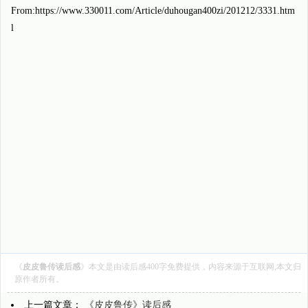
From:https://www.330011.com/Article/duhougan400zi/201212/3331.htm
l
《
皮皮鲁传读后感
》本文是由
读后感400字
免费提供，内容来源于互联网,本文归
原作者所有。
上一篇文章：
《皮皮鲁传》读后感