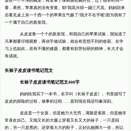
放在一个干净的碗里，再拿来了保鲜膜把碗封住，过了很长时间一
看，果然，苹果真的没有变黄。耶!我高兴得一蹦三尺高。妈妈回来
后看见桌上东一个西一个的苹果生气极了!我才不在乎呢!因为我有了
一个属于自己的新发现。
从皮皮鲁一个个的新发现，和我自己的苹果试验，我知道了
凡事都要仔细观察，再动手做试验，就会有意想不到的收获。在学
习上也如此，若有不懂的难题，都要有刻苦钻研的精神，长大才会
有成就。
长袜子皮皮读书笔记范文
长袜子皮皮读书笔记范文400字
妈妈给我买了一本书，名字叫《长袜子皮皮》。书里描写了
皮皮的探险的过程，做事的过程……直到现在我还印象深刻。
皮皮是一个女孩，但是她力大无穷，满脸是雀斑，但是她非
常喜欢自己。又细又长的大腿上穿着又长又大的袜子，一只是棕
的，另一只是黑的。还穿着大大的鞋子，正好比她脚大一倍，所以