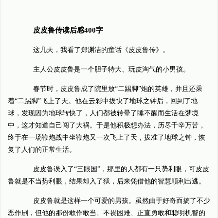
皮皮鲁传读后感400字
这几天，我看了郑渊洁的童话《皮皮鲁传》。
主人公皮皮鲁是一个胆子特大、玩皮淘气的小男孩。
春节时，皮皮鲁成了院里放“二踢脚”炮的英雄，并且还乘
着“二踢脚”飞上了天。他在云彩中拔快了地球之钟后，回到了地
球，发现因为地球转快了，人们都被转晕了睡不醒而生活在梦境
中，这才知道自己闯了大祸。于是他积极想办法，历尽千辛万苦，
终于在一场鞭炮战中坐鞭炮又一次飞上了天，拔准了地球之钟，恢
复了人们的正常生活。
皮皮鲁误入了“三眼国”，那里的人都有一只势利眼，可皮皮
鲁就是不当势利眼，结果却入了狱，后来凭借他的智慧顺利出逃。
皮皮鲁就是这样一个可爱的男孩。虽然由于好奇而搞了不少
恶作剧，但他的那份敢作敢当、不畏困难、正直勇敢和聪明机智的