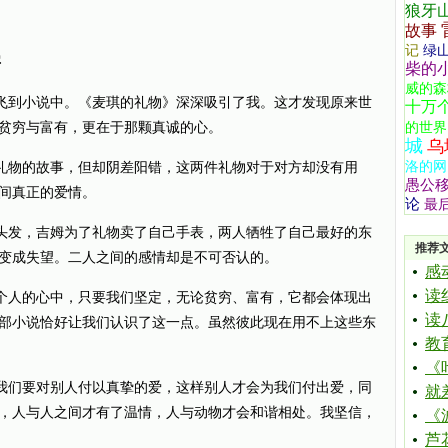
狼牙
故事
记
绿
字
柴的
威的森
到小说中。《麦琪的礼物》深深吸引了我。这才发现原来世
十万
贫穷与富有，更在于那颗真诚的心。
的世界
城
乌
洛的网
物的故事，但却阴差阳错，这两件礼物对于对方却没有用
愚公
间真正的爱情。
论
最
发，吉姆为了礼物卖了自己手表，两人牺牲了自己最好的东
推荐
变成失望。二人之间的感情却是不可否认的。
感
读
人的心中，只要我们坚定，无论贫穷、富有，它都会体现出
读
部小说恰好让我们认识了这一点。虽然彼此现在用不上这些东
教
《
们要对别人付以真挚的爱，这样别人才会为我们付出爱，同
就
，人与人之间才有了温情，人与动物才会和谐相处。我坚信，
《
芦