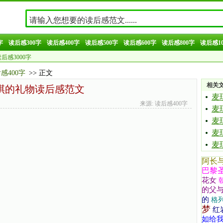
字
读后感300字
读后感400字
读后感500字
读后感600字
读后感800字
读后感10
后感3000字
感400字
>> 正文
相关
琪的礼物读后感范文
麦
来源: 读后感400字
麦
麦
麦
麦
阿长
巴黎
花女
的父
的
格
梦
红
如给