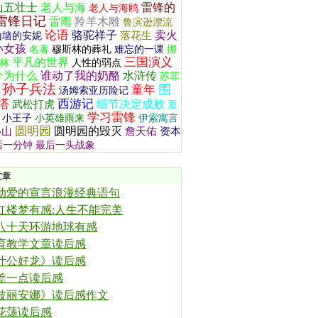
山五壮士
老人与海
雷锋的
老人与海鸥
雷锋日记
雷雨
羚羊木雕
鲁滨逊漂流
论语
骆驼祥子
卖火
落花生
山墙的安妮
小女孩
名著
穆斯林的葬礼
难忘的一课
挪
三国演义
平凡的世界
林
人性的弱点
个为什么
谁动了我的奶酪
水浒传
苏菲
孙子兵法
围
童年
汤姆索亚历险记
塔
西游记
细节决定成败
武松打虎
夏
学习雷锋
小王子
小英雄雨来
伊索寓言
圆明园
圆明园的毁灭
移山
詹天佑
资本
后一分钟
最后一头战象
文章
动爱的宣言浪漫经典语句
红楼梦有感:人生不能完美
八十天环游地球有感
育教学文章读后感
叶公好龙》读后感
差一点读后感
波丽安娜》读后感作文
花荡读后感