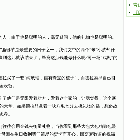
青
《
人，由于他是聪明的人，毫无疑问，他的礼物也是聪明的。
圣诞节是最重要的日子之一，我们文中的两个“笨”小孩却什
事到这儿就该结束了，毕竟这点钱能做什么呢?可一场“戏剧”的
买了一套“纯玳瑁，镶有珠宝的梳子”，而德拉卖掉自己引
金表链。
了他们是无限爱着对方，爱着这个家的，让我觉得，这个寒
的天堂。如果德拉只拿着一块八毛七分去挑礼物的话，想必故
思考。
往往会用金钱去衡量礼物，当你看到那些大包大包精致包装
父母因在生日收到我们简易的贺卡而开心，因寥寥数语的祝福