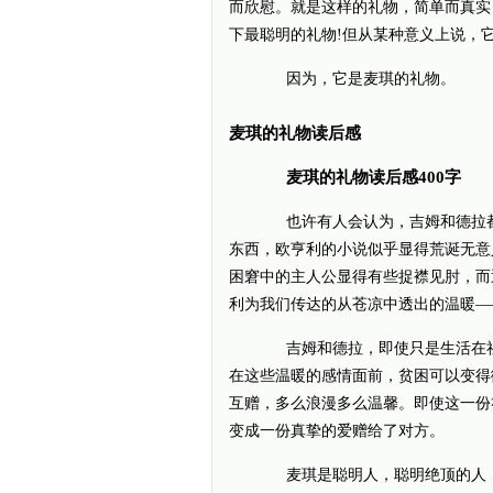
而欣慰。就是这样的礼物，简单而真实
下最聪明的礼物!但从某种意义上说，
因为，它是麦琪的礼物。
麦琪的礼物读后感
麦琪的礼物读后感400字
也许有人会认为，吉姆和德拉都很
东西，欧亨利的小说似乎显得荒诞无意
困窘中的主人公显得有些捉襟见肘，而
利为我们传达的从苍凉中透出的温暖—
吉姆和德拉，即使只是生活在社
在这些温暖的感情面前，贫困可以变得
互赠，多么浪漫多么温馨。即使这一份
变成一份真挚的爱赠给了对方。
麦琪是聪明人，聪明绝顶的人，