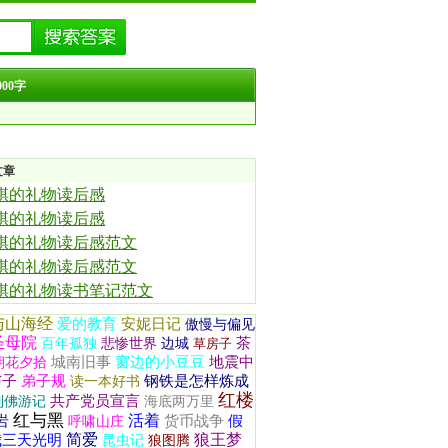
00字
文章
琪的礼物读后感
琪的礼物读后感
琪的礼物读后感范文
琪的礼物读后感范文
琪的礼物读书笔记范文
与山海经
爱的教育
安妮日记
傲慢与偏见
圣母院
茶
百年孤独
悲惨世界
边城
草房子
城南旧事
窗边的小豆豆
地震中
朝花夕拾
与子
弟子规
钢铁是怎样炼成
读一本好书
红楼
共产党员宣言
列佛游记
海底两万里
红与黑
活着
岩
货币战争
假
呼啸山庄
简爱
狼王梦
我三天光明
昆虫记
狼图腾