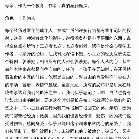
母亲，作为一个教育工作者，真的感触颇深。
角色一：作为人
每个经历过童年的成年人，在成年后的许多行为都有童年记忆的投
射，这是一种潜移默化的影响，说得深奥些是心里层面的东西，说
得通俗点即所谓：三岁看七岁，七岁看到老。我不是什么心理学工
作者，可亲身的经历，让我对此深信不疑。小豆豆的经历应该说是
个特例，羡慕她，相信所有的人都会羡慕她。每个人从内心，从生
命的本性来说都是向往自由的，任何一个孩子在无知时，在还保持
着生命的本真的时候，他都是自由的，对自由的热爱时不时会在人
的举动，言语，表情中显现。童言无忌，所有的忌讳都是后天在环
境中渗透到我们的血液之中，让我们似乎忘记了，啊，自己也曾有
过如此自由的时刻，无论这个时刻是长是短，它就湮没在我们的记
忆之中，而小豆豆的言行为我们寻找到了找回它的路。亲切，因为
我们都曾经经历；微笑，因为我们也曾经懵懂；悲伤，因为我们也
受过伤害。感同身受，似乎只能用这个词来形容内心的感受了。我
们被限制了，我们被同化了，未被同化的，被放弃，被遗忘，又有