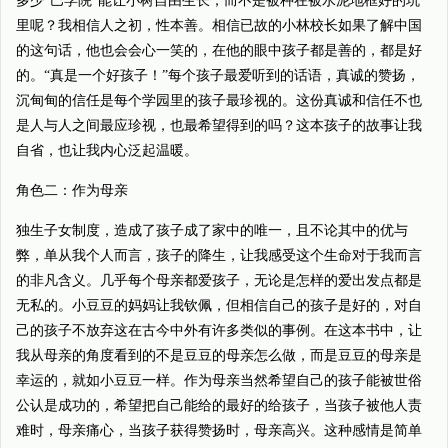
多少“巴学院”能让小树自由生长，而不是被种在被水泥地框好的坑
里呢？我相信人之初，性本善。相信已故的小林校长如果了解中国
的这句话，他也会会心一笑的，在他的眼中孩子都是善的，都是好
的。“真是一个好孩子！”每个孩子最爱听到的话语，真诚的赞扬，
沉甸甸的信任是每个学园里的孩子最珍视的。这份真诚和信任不也
是人与人之间最应珍视，也最希望得到的吗？这本孩子的故事让我
自省，也让我内心泛起温暖。
角色二：作为母亲
独生子女制度，造成了孩子成了家中的唯一，且不论其中的优与
弊，单从我个人而言，孩子的降生，让我感受这个生命对于我而言
的非凡含义。几乎每个母亲都爱孩子，无论是怎样的爱出发点都是
无私的。小豆豆的妈妈让我钦佩，但相信自己的孩子是好的，对自
己的孩子不放弃这在古今中外有许多类似的事例。在这本书中，让
我从母亲的角度看到的不是豆豆的母亲怎么做，而是豆豆的母亲是
幸运的，就如小豆豆一样。作为母亲当然希望自己的孩子能被世俗
公认是成功的，希望把自己能给的最好的给孩子，当孩子被他人责
难时，母亲痛心，当孩子获得赞扬时，母亲高兴。这种感情是简单