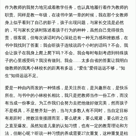
作为教师的我努力地完成着教学任务，也认真地履行着作为教师的
职责。同样是教一年级，在读书中第一章的时候，我在那个女教师
身上似乎看到了自己的影子，孩子出现问题，与家长交流是必然
的，可与家长交谈时陈述着孩子行为的种种，虽然自己觉得很负
责，很客观，但每次谈话时内心深处总有一种无力感和挫败感，在
书中我找到了答案：我会听孩子连续说四个小时的话吗？不会。我
会让孩子在我身上爬上爬下吗？不会。我会每时每刻考虑到特殊孩
子的心里感受吗？我没有做到。我会……太多自省的答案让我明白
做教师的我离小林校长的距离有多远，“爱生”爱得远远不够，“知
生”知得远远不足。
爱是一种由内而发的一种情感，是关注所在，是兴趣所在，是快乐
所在。与书中的小林校长相比，我只是把教师当作一份工作，而没
有当成一份事业。为工作我们会努力去把他做好做完美，然而孩子
不是模具，不是整齐划一的，当与大多数人有不同时，当自定目标
有差距时，挫败沮丧接踵而至，要么硬来，要么规避，要么听之任
之直至爆发。虽然知道儿童的认知习惯，也有一定的教育理论和方
法，但耐心呢？听说一种习惯的养成需要27次重复，这种重复是枯