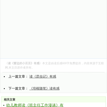
《
读《窗边的小豆豆》有感
》本文是由
读后感600字
免费提供，内容来源于互联
网,本文归原作者所有。
上一篇文章：
读《昆虫记》有感
下一篇文章：
《培根随笔》读有感
相关文章
幼儿教师读《班主任工作漫谈》有