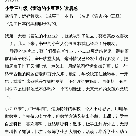
<1><2>
小学三年级《窗边的小豆豆》读后感
寒假里，妈妈带我去书城买了一本书，书名是《窗边的小豆豆》，
它是由日本的黑柳彻子写的。
我第一天看《窗边的小豆豆》，就被吸引了进去，莫名其妙地喜欢
上了。几天下来，书中的小主人公豆豆和我已经成了好朋友。
静静的课堂上，孩子们都在写作业，小豆豆突然站起来，跑到窗
前和燕子说话，全班哄堂大笑。这种情况已经发生过好多次了，把
抽屉盖子打开又“啪”地一声关上，用蜡笔图得满桌都是画，提一些
稀奇古怪的问题使老师万分头疼，最后，学校决定让她转学。一开
始，我看到这些总是“咯咯”发笑，还会读给妈妈听。再想想，有的
同学不是也和她差不多吗？一个聪明活泼，天真无邪的女孩跃然纸
上。
小豆豆来到了“巴学园”。这所特殊的学校，令人不可思议。用电车
做教室，全校仅50名学生，但教学方法又别出心裁。上课，让学生
自选科目，喜欢哪科，就钻研哪科；散步，让学生到野外去，无形
中增长了知识；比赛，锻炼学生胆大细心；活动，培养学生互助互