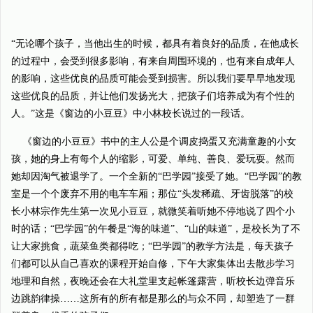
“无论哪个孩子，当他出生的时候，都具有着良好的品质，在他成长
的过程中，会受到很多影响，有来自周围环境的，也有来自成年人
的影响，这些优良的品质可能会受到损害。所以我们要早早地发现
这些优良的品质，并让他们发扬光大，把孩子们培养成为有个性的
人。”这是《窗边的小豆豆》中小林校长说过的一段话。
《窗边的小豆豆》书中的主人公是个调皮捣蛋又充满童趣的小女
孩，她的身上有每个人的缩影，可爱、单纯、善良、爱玩耍。然而
她却因淘气被退学了。一个全新的“巴学园”接受了她。“巴学园”的教
室是一个个废弃不用的电车车厢；那位“头发稀疏、牙齿脱落”的校
长小林宗作先生第一次见小豆豆，就微笑着听她不停地说了四个小
时的话；“巴学园”的午餐是“海的味道”、“山的味道”，是校长为了不
让大家挑食，蔬菜鱼类都得吃；“巴学园”的教学方法是，每天孩子
们都可以从自己喜欢的课程开始自修，下午大家集体出去散步学习
地理和自然，夜晚还会在大礼堂里支起帐篷露营，听校长边弹音乐
边跳韵律操……这所有的所有都是那么的与众不同，却塑造了一群