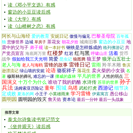
读《邓小平文选》有感
窗边的小豆豆读后感
读《大学》有感
读《山楂树之恋》有感
阿长与山海经
巴黎圣母院
爱的教育
安妮日记
傲慢与偏见
百年孤
茶花女
城南旧事
窗边的小豆豆
地
独
悲惨世界
边城
草房子
朝花夕拾
震中的父与子
弟子规
钢铁是怎样炼成的
共
读一本好书
格列佛游记
红楼梦
红与黑
活着
产党员宣言
红岩
货币
海底两万里
呼啸山庄
简爱
狼王梦
狼牙山五壮士
战争
假如给我三天光明
昆虫记
狼图腾
雷锋日记
老人与海
雷锋的故事
雷雨
羚羊木雕
老人与海鸥
鲁滨
论语
骆驼祥子
卖火柴的小女孩
落花生
逊漂流记
绿山墙的安妮
名
三
平凡的世界
著
穆斯林的葬礼
难忘的一课
挪威的森林
人性的弱点
孙子
国演义
十万个为什么
谁动了我的奶酪
水浒传
苏菲的世界
兵法
围城
童年
乌塔
西游记
细节决
武松打虎
汤姆索亚历险记
学习雷锋
定成败
愚公移山
夏洛的网
小王子
小英雄雨来
伊索寓言
圆明园
圆明园的毁灭
詹天佑
资本论
最后一分钟
最后一头战象
推荐文章
泰戈尔诗集读书笔记范文
《坐井观天》读后感