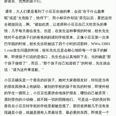
群善良、优秀的孩子们。
通常，大人们要是看到了小豆豆在做的事，会说“在干什么蠢事
呢”或是“太危险了，快停下”。而小林宗作却说“弄完以后，要把这些
全都放回去，啊。”诸如此类，让老师和小豆豆自己大吃苦头的事
情，几乎每天都会发生。但是，在发生这种事情的时候，校长先生
绝对不会把孩子们的爸爸妈妈请到学校里来。正像小豆豆第一次来
巴学园的时候，校长先生听她说了四个小时的话那样。WWw.33001
1.com发生问题的时候，校长先生总是会耐心地听每一个孩子的解
释。即便孩子们说的是借口，先生也会认真地听下去。当的确是“那
个孩子做错了”，而且，“那个孩子自己知道错了”的时候，先生就会
说：“请为这件事道歉。”
小豆豆确实是一个善良的好孩子。她对大家都很友好，特别是当有
的朋友因身体上有缺陷，被别的学校的孩子欺负的时候，即便外校
的学生一拥而上，小豆豆也要拼命地保护朋友，哪怕自己被弄哭；
遇到受伤的小动物，就不顾一切的照顾他们。 可是这一切的美好和
善良在小豆豆转学前的学校里都被忽视了。那些老师都几乎没有发
现越是小孩，就越是拥有人类最珍贵、最必要的东西。即便是一个