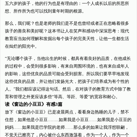
五六岁的孩子，他的行为也是有理由的：一个人成长以后的所思所
想、所作所为也可以找到童年时期的根源。
那么，我们呢？也是老师的我们是不是也曾经或者正在忽略着很多
孩子的善良和美好呢？这本书让人在笑声和感动中深深思考：现代
教育应当如何理解和发掘出每个孩子的完美天性，让他一生都生活
在灿烂的阳光中。
“无论哪个孩子，当他出生的时候，都具有着良好的品质，在他成长
的过程中，会受到很多影响，有来自周围环境的，也有来自成年人
的影响，这些优良的品质可能会受到损害。所以我们要早早地发现
这些优良的品质，并让他们发扬光大，把孩子们培养成为有个性的
人。”我们都应该记得这句话。然后，在对孩子的教育方式中除了教
育和管理之外更应该多些“等高、等距、等爱”的宽容和耐心。
读《窗边的小豆豆》有感3篇
放下《窗边的小豆豆》已是凌晨两点，看看身边熟睡的儿子，禁不
住想，如果他是小豆豆……..如果我是小豆豆……如果我是小豆豆的
妈妈……如果我是巴学院的老师……那么多的如果让我浮想联翩，
不觉天已擦亮了，内心被什么东西激荡着，作为一个人，作为一个