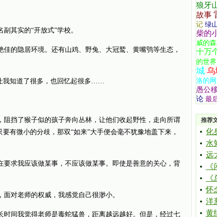
狼牙
故事
记
绿
副其实的“开放式”学校。
柴的
威的森
佳的隐居环境。还有山鸡、野兔、大冠鹫、黄嘴鸮等生态，
十万
的世界
城
乌
洛的网
我知道了很多，也回忆起很多……
愚公
论
最
阻挡了猴子似的孩子奔向丛林，让他们收起野性，走向所谓
推荐
化
上，只要有微小的分歧，那双“如来”大手便会毫不犹豫地盖下来，
水
远
要求我应该做某事，不应该做某事。即使是善意的关心，背
《
《
怀
面对老师的权威，我感觉自己很渺小。
洋
黄
时间我觉得老师是毒蛇猛兽，距离越远越好。但是，经过七