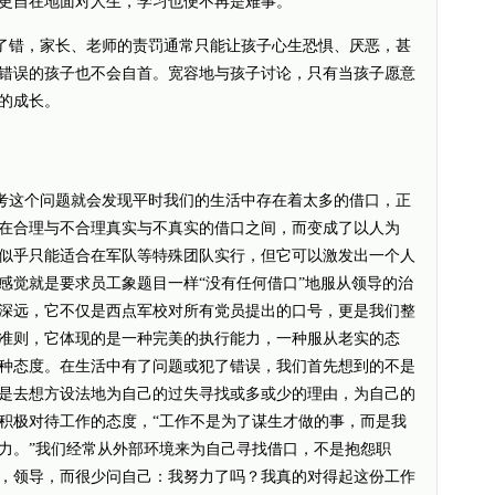
更自在地面对人生，学习也便不再是难事。
错，家长、老师的责罚通常只能让孩子心生恐惧、厌恶，甚
错误的孩子也不会自首。宽容地与孩子讨论，只有当孩子愿意
的成长。
这个问题就会发现平时我们的生活中存在着太多的借口，正
在合理与不合理真实与不真实的借口之间，而变成了以人为
似乎只能适合在军队等特殊团队实行，但它可以激发出一个人
感觉就是要求员工象题目一样“没有任何借口”地服从领导的治
深远，它不仅是西点军校对所有党员提出的口号，更是我们整
准则，它体现的是一种完美的执行能力，一种服从老实的态
种态度。在生活中有了问题或犯了错误，我们首先想到的不是
是去想方设法地为自己的过失寻找或多或少的理由，为自己的
积极对待工作的态度，“工作不是为了谋生才做的事，而是我
力。”我们经常从外部环境来为自己寻找借口，不是抱怨职
，领导，而很少问自己：我努力了吗？我真的对得起这份工作