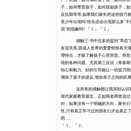
子，如何赞赏孩子，如何鼓励孩子，如
反抗期等等,如果我们家长把这些技巧都
良少年出现吗?街头还会出现那么多”不
说”的现象吗? 『 1 』『 2 』
感触三:书中过多的提到”早恋”问
友谊关系,跟成人世界的爱爱恨恨有天
理特点，才能了解孩子心里所思、所想
现的各种问题。尤其第三反抗（青春期
恒心和毅力。好的引导能让一切迎刃而
增加了孩子的逆反,增加亲子之间的距离
这所有的感触都让我深刻认识到,
现代家庭教育观念。正如韩老师曾说过
向，如果没有一个明确的方向，家长们
性,只有真正学习过的朋友们才会真正
吧......
「 1」 「 2」