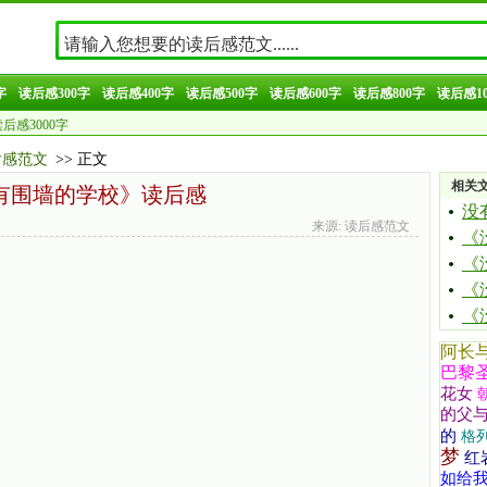
字
读后感300字
读后感400字
读后感500字
读后感600字
读后感800字
读后感10
后感3000字
后感范文
>> 正文
相关
有围墙的学校》读后感
没
来源: 读后感范文
《
《
《
《
阿长
巴黎
花女
的父
的
格
梦
红
如给