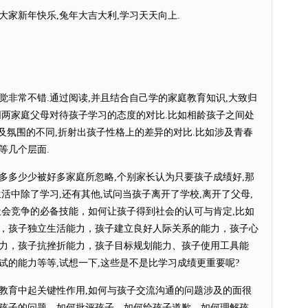
大家新年快乐,兔年大吉大利,学习天天向上.
非常不错.通过阅读,并且结合自己学的家庭教育知识,大致归
同两家庭父母对待孩子学习的态度的对比.比如相龄孩子之间处
,及氛围的不同,折射出孩子性格上的差异的对比.比如涉及青春
等几个层面.
多少少被好多家庭所忽略,个别家长认为只要孩子成绩好,那
活中除了学习,还有其他,试问当孩子离开了学校,离开了父母,
社会竞争的必备技能，如何让孩子得到社会的认可与肯定,比如
，孩子独立生活能力，孩子建立良好人际关系的能力，孩子心
力，孩子抗挫折能力，孩子目标规划能力、孩子使用工具能
试的能力等等,试想一下,这些是不是比学习成绩更重要呢?
育中起关键性作用,如何与孩子交流沟通的问题涉及的面很
孩子的问题，如何批评孩子，如何给孩子道歉，如何理解孩