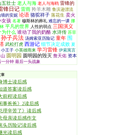
山五壮士
老人与海
雷锋的
老人与海鸥
雷锋日记
雷雨
羚羊木雕
鲁滨逊漂流
论语
骆驼祥子
卖火
落花生
山墙的安妮
小女孩
名著
穆斯林的葬礼
难忘的一课
挪
三国演义
平凡的世界
林
人性的弱点
个为什么
谁动了我的奶酪
水浒传
苏菲
孙子兵法
围
童年
汤姆索亚历险记
塔
西游记
细节决定成败
武松打虎
夏
学习雷锋
小王子
小英雄雨来
伊索寓言
圆明园
圆明园的毁灭
移山
詹天佑
资本
后一分钟
最后一头战象
文章
身博士读后感
知道答案读后感
大前程读后感
闲事爸爸》2读后感
总理辛苦了》读后感
念母亲读后感作文
葱头历险记读后感
继光读后感