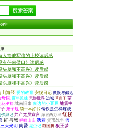
00字
文章
有人给他写信的上校读后感
没有任何借口》读后感
没头脑和不高兴》读后感
没头脑和不高兴》读后感
没头脑和不高兴》读后感
与山海经
爱的教育
安妮日记
傲慢与偏见
圣母院
茶
百年孤独
悲惨世界
边城
草房子
城南旧事
窗边的小豆豆
地震中
朝花夕拾
与子
弟子规
钢铁是怎样炼成
读一本好书
红楼
共产党员宣言
列佛游记
海底两万里
红与黑
活着
岩
货币战争
假
呼啸山庄
简爱
狼王梦
我三天光明
昆虫记
狼图腾