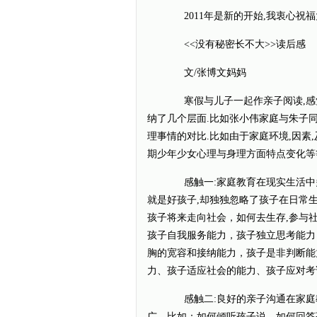
2011年是新的开始,我衷心祝福
<<没有秘密长不大>>读后感
文/张博文妈妈
寒假与儿子一起作亲子阅读,感觉
纳了几个层面.比如张小伟家庭与朱子
理事情的对比.比如由于家庭环境,因素
期少年少女心理与身理方面特点变化等
感触一:家庭教育在现实生活中多
就是好孩子,却独独忽略了孩子在日常生
孩子将来走向社会，如何去生存,参与
孩子自我服务能力，孩子独立思考能力
胸的宽容和接纳能力，孩子是非判断能
力、孩子适应社会的能力、孩子应对考
感触二:良好的亲子沟通在家庭教
广，比如：如何倾听孩子说，如何回答