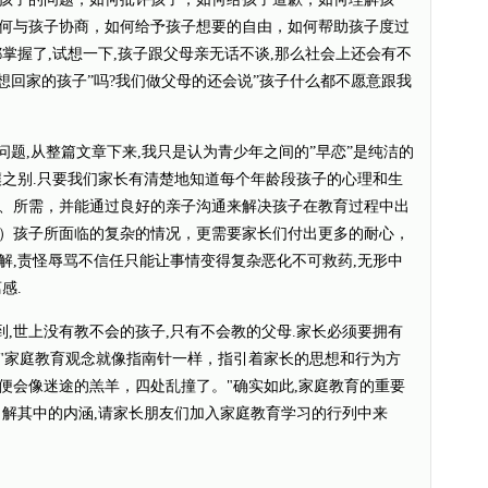
何与孩子协商，如何给予孩子想要的自由，如何帮助孩子度过
掌握了,试想一下,孩子跟父母亲无话不谈,那么社会上还会有不
想回家的孩子”吗?我们做父母的还会说”孩子什么都不愿意跟我
题,从整篇文章下来,我只是认为青少年之间的”早恋”是纯洁的
壤之别.只要我们家长有清楚地知道每个年龄段孩子的心理和生
、所需，并能通过良好的亲子沟通来解决孩子在教育过程中出
）孩子所面临的复杂的情况，更需要家长们付出更多的耐心，
解,责怪辱骂不信任只能让事情变得复杂恶化不可救药,无形中
感.
世上没有教不会的孩子,只有不会教的父母.家长必须要拥有
"家庭教育观念就像指南针一样，指引着家长的思想和行为方
便会像迷途的羔羊，四处乱撞了。"确实如此,家庭教育的重要
了解其中的内涵,请家长朋友们加入家庭教育学习的行列中来