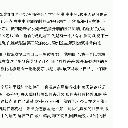
姐姐的<<没有秘密长不大>>的书,书中的2位主人翁分别是
化一点,在书中,把他的性格写得很内向,不容易和别人交谈,下
出差后,搬到老朱家,受老朱热情开朗的性格影响,逐渐变得好动
新的游戏"鱼儿抢食",规则如下:先是有一个人站在质高点,扔下一
住绳子,谁就能当第二轮的农夫.读到这里,我对游戏非常向往.
脑游戏得出的自己一段感悟"终于我明白了,我一直以为海
我在赛尔号里到底学到了什么,除了打打杀杀,就是海盗佐格的贪
移默化地影响着一批批赛尔,我想,我应该立马放下自己手上的屠
..."
个新年里我与小伙伴们一直沉迷在网络游戏中,每天谈论的是
天45分钟),每天我只想着如何去升级,如何去打败怪兽,如何获
迷状态,但自己清楚,这种状态不利于我的学习,今天在这里我只
与其在虚构地世界里流连忘返,还不如回到我们真实的世界里,做
中的屠刀,远离它们,放生精灵,卸下装备,回归自然,让我们的眼