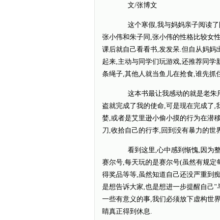
文/张博文
这个寒假,我与妈妈亲子阅读了阳光
张小伟和朱子同,张小伟的性格比较女性
课后就自己看看书,发发呆.但自从妈妈
起来,主动与同学们玩游戏,还推荐同学
条绳子,其他人就当鱼儿在抢食,谁先抓
这本书最让我感动的就是老朱用电
盗就完成了我的使命,可是现在完成了,
婪,或者是艾里逊小偷小摸的行为在潜
刀,收拾自己的行李,回到没有暴力的世界....
看到这里,心中感到惭愧,因为整
赛尔号,每天玩的是赛尔号(虽然有规定每
得奖品等等,虽然知道自己还没严重到痴
是想告诉大家,也是想进一步提醒自己"
一些有意义的事,我们必须放下虚构世界
睛真正得到休息.