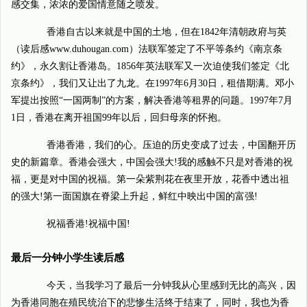
感交集，浓浓的爱国情意随之喷发。
香港自古以来就是中国的土地，但在1842年清朝政府与英
（读后感www.duhougan.com）法联军签定了不平等条约《南京条
约》，永久割让香港岛。1856年英法联军又一次迫使我们签定《北
京条约》，我们又让出了九龙。在1997年6月30日，租借期满。邓小
军提出按照“一国两制”的方案，解决香港等租界的问题。1997年7月
1日，香港在离开祖国99年以后，回归母亲的怀抱。
香港香港，我们的心。压迫的历史变成了过去，中国翻开历
史的新篇章。香港会强大，中国会强大!我的感触不只是对香港的祝
福，更是对中国的祝福。第一朵紫荆花在夜里开放，花香中透出祖
的强大!第一面国旗在脊梁上升起，鲜红中映出中国的富强!
祝福香港!祝福中国!
最后一分钟小学生读后感
今天，当我学习了最后一分钟我从心里感到无比的高兴，因
为香港同胞在殖民统治下的悲惨生活终于结束了，同时，我也为香