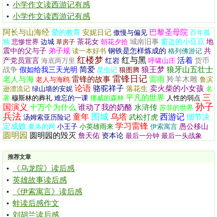
小学作文读西游记有感
小学作文读西游记有感
阿长与山海经
巴黎圣母院
爱的教育
安妮日记
傲慢与偏见
百年孤
茶花女
城南旧事
窗边的小豆豆
地
独
悲惨世界
边城
草房子
朝花夕拾
震中的父与子
弟子规
钢铁是怎样炼成的
共
读一本好书
格列佛游记
红楼梦
红与黑
活着
产党员宣言
红岩
货币
海底两万里
呼啸山庄
简爱
狼王梦
狼牙山五壮士
战争
假如给我三天光明
昆虫记
狼图腾
雷锋日记
老人与海
雷锋的故事
雷雨
羚羊木雕
老人与海鸥
鲁滨
论语
骆驼祥子
卖火柴的小女孩
落花生
逊漂流记
绿山墙的安妮
名
三
平凡的世界
著
穆斯林的葬礼
难忘的一课
挪威的森林
人性的弱点
孙子
国演义
十万个为什么
谁动了我的奶酪
水浒传
苏菲的世界
兵法
围城
童年
乌塔
西游记
细节决
武松打虎
汤姆索亚历险记
学习雷锋
定成败
愚公移山
夏洛的网
小王子
小英雄雨来
伊索寓言
圆明园
圆明园的毁灭
詹天佑
资本论
最后一分钟
最后一头战象
推荐文章
《乌龙院》读后感
英雄故事读后感
《伊索寓言》读后感
蛙读后感作文
刘胡兰读后感