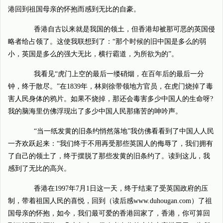
港回到祖国母亲的怀抱而感到无比的自豪。
香港自古以来就是我国的领土，但香港却被那可恶的英国侵
略者给占领了。这使我联想到了：“那个时候的旧中国是多么的弱
小，英国是多么的强大无比，横行霸道，为所欲为的”。
我看见“虎门上空的最后一缕硝烟，在百年后的最后一分
钟，终于散尽。”在1839年，林则徐带领地方官员，在虎门烧掉了毒
害人民身体的鸦片。如果不烧掉，那还会毒害多少中国人的生命呀?
我的脑海里仿佛浮现出了多少中国人民那痛苦的呻吟声。
“当一纸发黄的旧条约悄然落地”我仿佛看看到了中国人人民
一齐欢跃起来：“我们终于不用再受那些英国人的侮辱了，我们拥有
了自己的领土了，终于摆脱了那些发黄的旧条约了。读到这儿，我
感到了无比的高兴。
香港在1997年7月1日这一天，终于结束了受英国政府的压
制，带着祖国人民的喜悦，回到（读后感www.duhougan.com）了祖
国母亲的怀抱，如今，我们最可爱的香港回家了，香港，你可算回