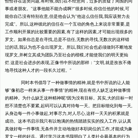
恰恰存在这类问题,有时候,我们在不经意间，过多的质疑了周围的同
事或者朋友。"这事他能不能办成啊?"很多时候,你信任他的时候,可
能你自己没有特别在意,但是他会认为"他这么信任我,我应该努力去
完成"。所以,这种彼此的信任在一个互动的角色上来说非常重要,是
工作顺利开展的比较重要的因素,有了这样的因素,才可能出现很多的
罗文。如果你总是在寻找,总是不信任,无数的寻找,无数次的这样错
过的话,我认为也不会出现罗文。所以,我们社会也必须做到不断地发
现罗文,并树立其成为团队乃至社会的楷模,才能使我们的明天更灿
烂.这是社会进步的表现,正像书中所说的那样："文明,就是孜孜不倦
地寻找这种人才的一段长久过程。"
同时本书倡导了一种做事情的精神,就是书中所说的让人能
够"像初恋一样来从事一件事情"的精神,现在有些人缺乏这种做事情
的精神。为什么缺乏这种精神呢?因为没有目标。其实,大的目标一时
想不清楚也不要紧,起码可以认真对待每一天。把目标细化到每一天,
从身边每一件小事做起,对事尽力,对人尽心,这样一天天的积累就是
成功。这本书启示我只有以饱满的热情踏踏实实的投入工作,认认真
真做好每一件事情,无条件并主动地做好本职岗位的工作,才能成为象
罗文一样的好兵。通过学习这本书我明白了人类社会最基本的行为