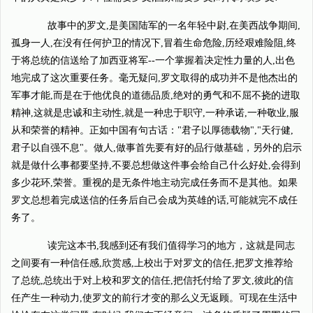
故事中的罗文,是美国陆军的一名年轻中尉,在美西战争期间,
孤身一人,在没有任何护卫的情况下,冒着生命危险,历经艰难险阻,终
于将总统的信送给了加西亚将军--一个掌握着决定性力量的人,出色
地完成了这次重要任务。毫无疑问,罗文取得的成功并不是他杰出的
军事才能,而是在于他优良的道德品质,绝对的勇气和不屈不挠的进取
精神,这就是忠诚和主动性,就是一种忠于职守,一种承诺,一种敬业,服
从和荣誉的精神。正如中国有句古话："君子以厚德载物","天行健,
君子以自强不息"。做人,做事首先要有好的品行做基础，另外的启示
就是做什么事都要坚持,不要总想做这件事会给自己什么好处,会得到
多少花环,荣誉。重视的是无条件地主动完成任务而不是其他。如果
罗文总想着完成送信的任务后自己会成为英雄的话,可能就完不成任
务了。
读完这本书,我感到还有我们值得学习的地方，这就是同志
之间要有一种信任感,欣赏感,上校出于对罗文的信任,把罗文推荐给
了总统,总统出于对上校和罗文的信任,把信托付给了罗文,彼此的信
任产生一种动力,使罗文的前行才变的那么义无返顾。可现在生活中