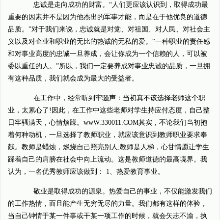
忠诚是走向成功的财富。“人们更应该认识到，取得成功最
重要的因素并不是因为他杰出的军事才能，而是在于他优良的道德
品质。”对于我们来说，忠诚就是对党、对祖国、对人民、对社会主
义以及对企业和职业的无比的热诚的无私的爱。“一种职业的责任感
和对事业高度的忠诚一旦养成，会让你成为一个信赖的人，可以被
委以重任的人。”所以，我们一定要养成对事业忠诚的品质，一旦拥
有这种品质，我们就会成为最大的受益者。
在工作中，经常听到牢骚声：当初真不该选择老师这个职
业，太累心了!因此，在工作中这些老师对学生持应付态度，自己整
日牢骚满天，心情烦躁。wwW.330011.COM其实，不论我们当初抱
着何种动机，一旦选择了教师职业，就应该意识到教师职业要求奉
献。教师是蜡烛，燃烧自己照亮别人;教师是人梯，心甘情愿让学生
踩着自己的肩膀在社会中向上流动。这是教师道德的最高境界。我
认为，一名优秀教师应该做到： 1、热爱教育事业。
敬业是取得成功的源泉。热爱自己的事业，不仅能激发我们
的工作热情，而且能产生无穷无尽的力量。我们都有这样的体验，
当自己钟情于某一件事或干某一项工作的时候，就会矢志不渝，执