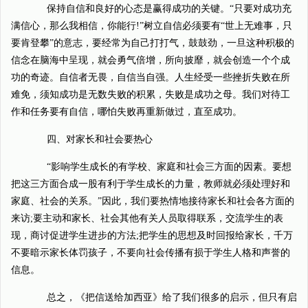
保持自信和良好的心态是赢得成功的关键。“只要对成功充
满信心，那么我相信，你能行!”树立自信必须要有“世上无难事，只
要肯登攀”的意志，要经常为自己打打气，鼓鼓劲，一旦这种积极的
信念在脑海中呈现，就会勇气倍增，所向披靡，就会创造一个个成
功的奇迹。自信者无畏，自信当自强。人生经受一些挫折失败在所
难免，须知成功是无数失败的积累，失败是成功之母。我们对待工
作和任务要有自信，哪怕失败再重新做过，直至成功。
四、对家长和社会要热心
“影响学生成长的有学校、家庭和社会三方面的因素。要想
把这三方面合成一股有利于学生成长的力量，教师就必须处理好和
家庭、社会的关系。”因此，我们要热情地接待家长和社会各方面的
来访;要主动和家长、社会其他有关人员取得联系，交流学生的表
现，商讨促进学生进步的方法;把学生的思想及时回报给家长，千万
不要暗示家长体罚孩子，不要向社会传播有损于学生人格和声誉的
信息。
总之，《把信送给加西亚》给了我们很多的启示，但只有启