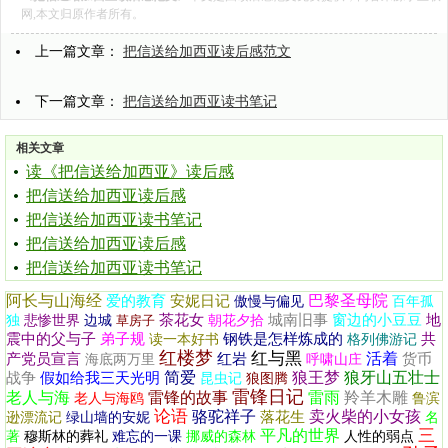
网,本文归原作者所有。
上一篇文章：
把信送给加西亚读后感范文
下一篇文章：
把信送给加西亚读书笔记
相关文章
读《把信送给加西亚》读后感
把信送给加西亚读后感
把信送给加西亚读书笔记
把信送给加西亚读后感
把信送给加西亚读书笔记
阿长与山海经
巴黎圣母院
爱的教育
安妮日记
傲慢与偏见
百年孤
茶花女
城南旧事
窗边的小豆豆
地
独
悲惨世界
边城
草房子
朝花夕拾
震中的父与子
弟子规
钢铁是怎样炼成的
共
读一本好书
格列佛游记
红楼梦
红与黑
活着
产党员宣言
红岩
货币
海底两万里
呼啸山庄
简爱
狼王梦
狼牙山五壮士
战争
假如给我三天光明
昆虫记
狼图腾
雷锋日记
老人与海
雷锋的故事
雷雨
羚羊木雕
老人与海鸥
鲁滨
论语
骆驼祥子
卖火柴的小女孩
落花生
逊漂流记
绿山墙的安妮
名
三
平凡的世界
著
穆斯林的葬礼
难忘的一课
挪威的森林
人性的弱点