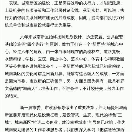
一表现。城南新区的建设，正是需要这种的执行力，才能把政府、
上级机关的各项决策和工作部署付诸实践、落到实处。可以说，执
行力的强弱关系到城市建设的兴衰成败，因此，提高部门执行力对
机关单位和城市建设就显得尤为重要。
六年来城南新区始终按照规划设计、拆迁安置、公共配套、
基础设施等“四个先行”的原则，致力于打造一个“新而特”的城市中
心。经过六年的建设，由一张白纸到现在的高楼林立、道路宽畅、
水清树绿，学校、医院、商业中心、艺术中心、体育中心和职教园
区等公共服务设施配套齐全，一座新而特的现代新城已初露倪端，
城南新区的变化可谓是日新月异。能够有这么骄人的成绩，一方面
是因为市委、市政府的正确领导，另一方面是因为拥有一批具有罗
文品德的“城南人”，埋头工作，不讲条件，不计较得失，努力工作
的结果。
新一届市委、市政府领导做出了重要决策，并明确提出城南
新区要开启现代化建设新征程，建设智慧、生态、现代的特色“三
城”。城南新区“推进二次创业，建设幸福城南”的号角已吹响，作为
城南规划建设的工作者和服务者，我们要深入学习《把信送给加西