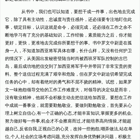
从书中，我们也可以知道，要想干成一件事，出色地去完成
它，除了具有主动性，忠诚度与责任感外，还必须要专注地盯住此
事，锁定目标，认识这就是命令，必须完成，还必须在工作之余不
断地学习有了充分的基础知识，工作经验，素质能力之后，你才能
更好，更快，更准地去完成你所要想干的事。书中罗文中尉是在孤
身一人，不知道加西亚将军具体在哪，长什么样，又没有任何护卫
的情况下，从美国出发秘密登陆当时尚被西班牙军队控制的古巴
岛，最后成功地把信交到了加西亚将军手中并带回了非常宝贵的资
料。整个送信过程充满了艰辛和危险，但在罗文中尉迫切希望完成
任务的心中，却有着绝对的勇气和不屈不挠的精神。试想，如果罗
文一味抱怨领导交给的工作工作难度大，对领导的决定似是而非，
没有敬业精神，他就不会积极主动去把信送给加西亚。要想在工作
中成就一番事业，就需要勤勉敬业。要做到勤勉敬业，首先要从心
理上树立自信心,有一个正确的心态,才能丰富知识,掌握更多的机会,
努力做好每一件事,机会才不会擦肩而过,才能培养高尚情操,才能超
越自己,反省自我,正视自己的心灵，改掉一些抱怨,嘲弄做法,站在单
位,个人,社会的立场考虑问题,充分发挥自身优势解决问题，积极主