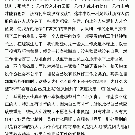
法则，那就是："只有投入才有回报，只有忠诚才有信任，只有主动
才能有创新，没有付出就没有收获"。这本书以一种足以让所有人信
服的表达方式传达了一种极为积极、健康、向上的人生观和人才价
值观，使我深刻感悟到"罗文"的重要性，认识到工作的态度直接体
现了工作的质量，要看一个人做事的效率，就要看他的工作精神和
态度。在现实生活中，我们随处可见一些人工作态度不端正，以善
于投机取巧为荣耀，领导一转身就懈怠，没有监督就没有自觉，对
工作推诿塞责，划地自封，以至于自己总是在原来水平上来回波
动，不自我省思，而以种种借口来遮掩自己缺乏责任心。整天抱怨
说什么社会不公平了，埋怨自己没有找到好工作之类的。其实在埋
怨和抱怨的同时，这些人为什么不能坐下来仔细地想想，为什么这
些"不幸"会落在自己身上呢?这又回到了"态度决定一切"这句话上
了，我觉得人生真正的不幸就是那些对自己不负责，工作态度不端
正的人，特别是有才华的人，因为自己有才华，所以觉得自己就应
该被重用，被别人所注视，不愿意从小事做起。只有才华，没有责
任心，缺乏敬业精神，又有什么用呢，在现实世界里，到处看到的
都是有才华的穷人，为什么他们有才华但又是穷人呢?就是因为他们
缺乏敬业精神，缺乏主动完成工作的积极性。