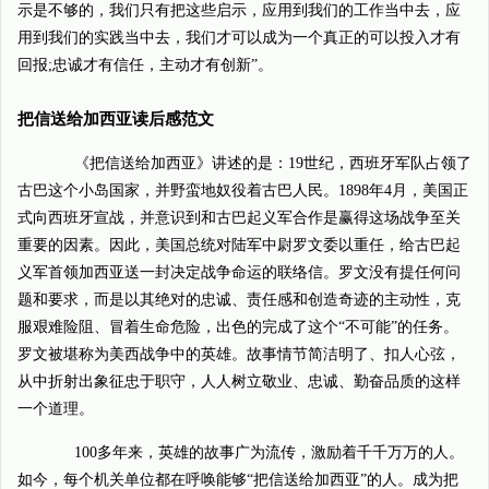
示是不够的，我们只有把这些启示，应用到我们的工作当中去，应
用到我们的实践当中去，我们才可以成为一个真正的可以投入才有
回报;忠诚才有信任，主动才有创新”。
把信送给加西亚读后感范文
《把信送给加西亚》讲述的是：19世纪，西班牙军队占领了
古巴这个小岛国家，并野蛮地奴役着古巴人民。1898年4月，美国正
式向西班牙宣战，并意识到和古巴起义军合作是赢得这场战争至关
重要的因素。因此，美国总统对陆军中尉罗文委以重任，给古巴起
义军首领加西亚送一封决定战争命运的联络信。罗文没有提任何问
题和要求，而是以其绝对的忠诚、责任感和创造奇迹的主动性，克
服艰难险阻、冒着生命危险，出色的完成了这个“不可能”的任务。
罗文被堪称为美西战争中的英雄。故事情节简洁明了、扣人心弦，
从中折射出象征忠于职守，人人树立敬业、忠诚、勤奋品质的这样
一个道理。
100多年来，英雄的故事广为流传，激励着千千万万的人。
如今，每个机关单位都在呼唤能够“把信送给加西亚”的人。成为把