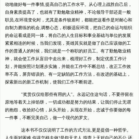
动地做好每一件事情,提高自己的工作水平。从心理上战胜自己后，
自身素质提高了，也就有了勤勉敬业精神，不论领导干部还是一般
职员,在环境变化时，尤其是条件较差时，都能把这看作是对耐心和
自制力磨练的机会,调整心态，积极适应环境，把自己的命运与组织
的命运看成是同一体，将自己的人生目标和事业基础与单位的发展
紧紧相连的时候，当我们发现，英雄其实就是做了自己应该做的工
作的普通人的时候，我们就是一个称职的好员工。有了勤勉敬业精
神，就会使工作从盲目中走出来，梳理好工作，制定优质工作计
划，并能按照计划逐步实施，并能在工作中不断总结，改正工作效
率不高，屏弃错误的、有一定缺陷的工作方法，在改进的基础上，
探索新出的新工作机制，使我们工作不断前进。
"奖赏仅仅给那些有用的人"。永远记住这句话，不要停留在
原地等着天上掉馅饼，一切成功都是努力的结果，让我们停止无谓
的抱怨，收拾好心情，从头开始，从现在开始，忠诚于你要做的每
一件事，不断完美自己，做一个现代的罗文。
这本书不仅仅说明了工作的方式方法,更是提倡一种哲学。
人生面对困难,你该怎样去做?是怨天尤人,指责上天对自己的不公,还