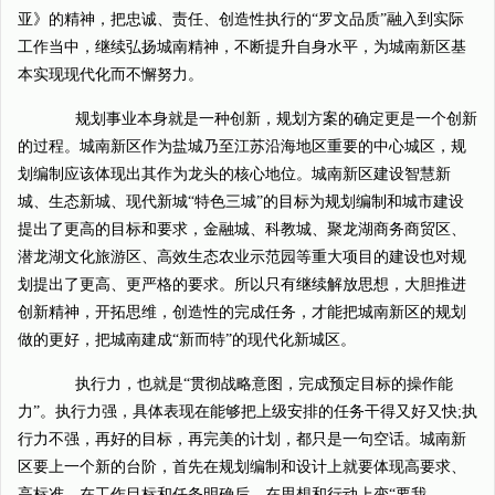
亚》的精神，把忠诚、责任、创造性执行的“罗文品质”融入到实际
工作当中，继续弘扬城南精神，不断提升自身水平，为城南新区基
本实现现代化而不懈努力。
规划事业本身就是一种创新，规划方案的确定更是一个创新
的过程。城南新区作为盐城乃至江苏沿海地区重要的中心城区，规
划编制应该体现出其作为龙头的核心地位。城南新区建设智慧新
城、生态新城、现代新城“特色三城”的目标为规划编制和城市建设
提出了更高的目标和要求，金融城、科教城、聚龙湖商务商贸区、
潜龙湖文化旅游区、高效生态农业示范园等重大项目的建设也对规
划提出了更高、更严格的要求。所以只有继续解放思想，大胆推进
创新精神，开拓思维，创造性的完成任务，才能把城南新区的规划
做的更好，把城南建成“新而特”的现代化新城区。
执行力，也就是“贯彻战略意图，完成预定目标的操作能
力”。执行力强，具体表现在能够把上级安排的任务干得又好又快;执
行力不强，再好的目标，再完美的计划，都只是一句空话。城南新
区要上一个新的台阶，首先在规划编制和设计上就要体现高要求、
高标准，在工作目标和任务明确后，在思想和行动上变“要我