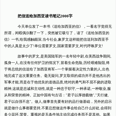
把信送给加西亚读书笔记2000字
今天单位发了一本书《送给加西亚的信》，一看名字觉得无
所谓，闲暇偶尔翻了一下，突然被它吸引了，读了《送给加西亚的
信》一书,给我感触颇深,当今社会,象罗文这样能把信送到加西亚手
中的人真是太少了!单位需要罗文,国家需要罗文,时代呼唤罗文!
故事中的罗文,是美国陆军的一名年轻中尉,在美西战争期间,
孤身一人,在没有任何护卫的情况下,冒着生命危险,历经艰难险阻,终
于将总统的信送给了加西亚将军--一个掌握着决定性力量的人,出色
地完成了这次重要任务。毫无疑问,罗文取得的成功并不是他杰出的
军事才能,而是在于他优良的道德品质,绝对的勇气和不屈不挠的进取
精神,这就是忠诚和主动性,就是一种忠于职守,一种承诺,一种敬业,服
从和荣誉的精神。正如中国有句古话："君子以厚德载物","天行健,
君子以自强不息"。做人,做事首先要有好的品行做基础，另外的启示
就是做什么事都要坚持,不要总想做这件事会给自己什么好处,会得到
多少花环,荣誉。重视的是无条件地主动完成任务而不是其他。如果