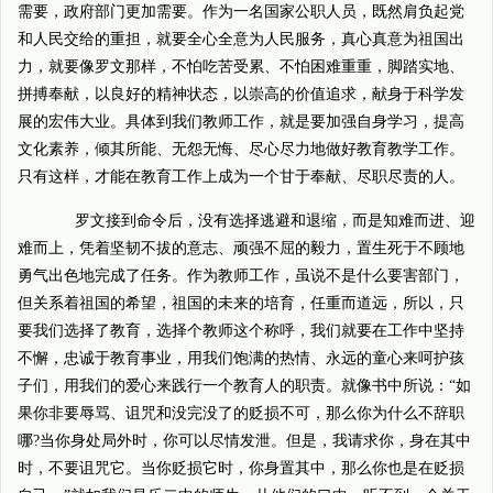
需要，政府部门更加需要。作为一名国家公职人员，既然肩负起党
和人民交给的重担，就要全心全意为人民服务，真心真意为祖国出
力，就要像罗文那样，不怕吃苦受累、不怕困难重重，脚踏实地、
拼搏奉献，以良好的精神状态，以崇高的价值追求，献身于科学发
展的宏伟大业。具体到我们教师工作，就是要加强自身学习，提高
文化素养，倾其所能、无怨无悔、尽心尽力地做好教育教学工作。
只有这样，才能在教育工作上成为一个甘于奉献、尽职尽责的人。
罗文接到命令后，没有选择逃避和退缩，而是知难而进、迎
难而上，凭着坚韧不拔的意志、顽强不屈的毅力，置生死于不顾地
勇气出色地完成了任务。作为教师工作，虽说不是什么要害部门，
但关系着祖国的希望，祖国的未来的培育，任重而道远，所以，只
要我们选择了教育，选择个教师这个称呼，我们就要在工作中坚持
不懈，忠诚于教育事业，用我们饱满的热情、永远的童心来呵护孩
子们，用我们的爱心来践行一个教育人的职责。就像书中所说：“如
果你非要辱骂、诅咒和没完没了的贬损不可，那么你为什么不辞职
哪?当你身处局外时，你可以尽情发泄。但是，我请求你，身在其中
时，不要诅咒它。当你贬损它时，你身置其中，那么你也是在贬损