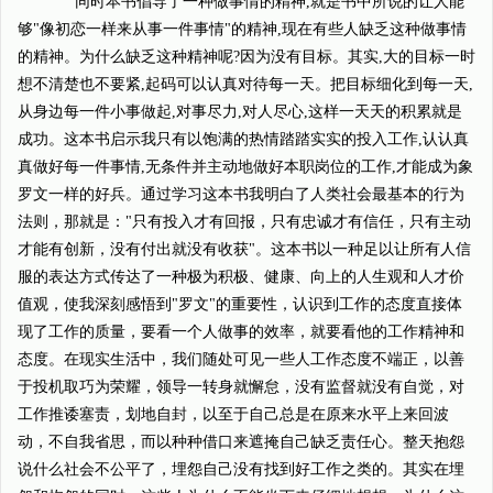
同时本书倡导了一种做事情的精神,就是书中所说的让人能
够"像初恋一样来从事一件事情"的精神,现在有些人缺乏这种做事情
的精神。为什么缺乏这种精神呢?因为没有目标。其实,大的目标一时
想不清楚也不要紧,起码可以认真对待每一天。把目标细化到每一天,
从身边每一件小事做起,对事尽力,对人尽心,这样一天天的积累就是
成功。这本书启示我只有以饱满的热情踏踏实实的投入工作,认认真
真做好每一件事情,无条件并主动地做好本职岗位的工作,才能成为象
罗文一样的好兵。通过学习这本书我明白了人类社会最基本的行为
法则，那就是："只有投入才有回报，只有忠诚才有信任，只有主动
才能有创新，没有付出就没有收获"。这本书以一种足以让所有人信
服的表达方式传达了一种极为积极、健康、向上的人生观和人才价
值观，使我深刻感悟到"罗文"的重要性，认识到工作的态度直接体
现了工作的质量，要看一个人做事的效率，就要看他的工作精神和
态度。在现实生活中，我们随处可见一些人工作态度不端正，以善
于投机取巧为荣耀，领导一转身就懈怠，没有监督就没有自觉，对
工作推诿塞责，划地自封，以至于自己总是在原来水平上来回波
动，不自我省思，而以种种借口来遮掩自己缺乏责任心。整天抱怨
说什么社会不公平了，埋怨自己没有找到好工作之类的。其实在埋