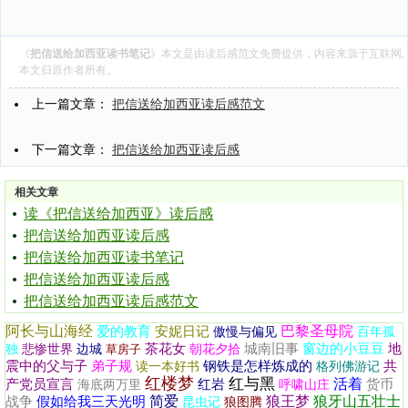
《
把信送给加西亚读书笔记
》本文是由
读后感范文
免费提供，内容来源于互联网,
本文归原作者所有。
上一篇文章：
把信送给加西亚读后感范文
下一篇文章：
把信送给加西亚读后感
相关文章
读《把信送给加西亚》读后感
把信送给加西亚读后感
把信送给加西亚读书笔记
把信送给加西亚读后感
把信送给加西亚读后感范文
阿长与山海经
巴黎圣母院
爱的教育
安妮日记
傲慢与偏见
百年孤
茶花女
城南旧事
窗边的小豆豆
地
独
悲惨世界
边城
草房子
朝花夕拾
震中的父与子
弟子规
钢铁是怎样炼成的
共
读一本好书
格列佛游记
红楼梦
红与黑
活着
产党员宣言
红岩
货币
海底两万里
呼啸山庄
简爱
狼王梦
狼牙山五壮士
战争
假如给我三天光明
昆虫记
狼图腾