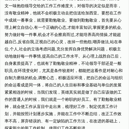
文一味抱怨领导交给的工作工作难度大，对领导的决定似是而非，
没有敬业精神，他就不会积极主动去把信送给加西亚。要想在工作
中成就一番事业，就需要勤勉敬业。要做到勤勉敬业，首先要从心
理上树立自信心,有一个正确的心态,才能丰富知识,掌握更多的机会,
努力做好每一件事,机会才不会擦肩而过,才能培养高尚情操,才能超
越自己,反省自我,正视自己的心灵，改掉一些抱怨,嘲弄做法,站在单
位,个人,社会的立场考虑问题,充分发挥自身优势解决问题，积极主
动地做好每一件事情,提高自己的工作水平。从心理上战胜自己后，
自身素质提高了，也就有了勤勉敬业精神，不论领导干部还是一般
职员,在环境变化时，尤其是条件较差时，都能把这看作是对耐心和
自制力磨练的机会,调整心态，积极适应环境，把自己的命运与组织
的命运看成是同一体，将自己的人生目标和事业基础与单位的发展
紧紧相连的时候，当我们发现，英雄其实就是做了自己应该做的工
作的普通人的时候，我们就是一个称职的好员工。有了勤勉敬业精
神，就会使工作从盲目中走出来，梳理好工作，制定优质工作计
划，并能按照计划逐步实施，并能在工作中不断总结，改正工作效
率不高，屏弃错误的、有一定缺陷的工作方法，在改进的基础上，
探索新出的新工作机制，使我们工作不断前进。