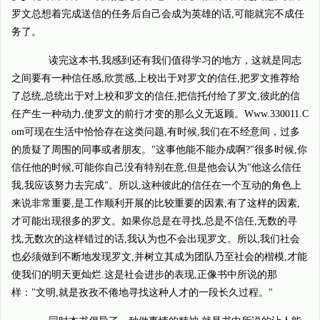
罗文总想着完成送信的任务后自己会成为英雄的话,可能就完不成任
务了。
读完这本书,我感到还有我们值得学习的地方，这就是同志
之间要有一种信任感,欣赏感,上校出于对罗文的信任,把罗文推荐给
了总统,总统出于对上校和罗文的信任,把信托付给了罗文,彼此的信
任产生一种动力,使罗文的前行才变的那么义无返顾。Www.330011.C
om可现在生活中恰恰存在这类问题,有时候,我们在不经意间，过多
的质疑了周围的同事或者朋友。"这事他能不能办成啊?"很多时候,你
信任他的时候,可能你自己没有特别在意,但是他会认为"他这么信任
我,我应该努力去完成"。所以,这种彼此的信任在一个互动的角色上
来说非常重要,是工作顺利开展的比较重要的因素,有了这样的因素,
才可能出现很多的罗文。如果你总是在寻找,总是不信任,无数的寻
找,无数次的这样错过的话,我认为也不会出现罗文。所以,我们社会
也必须做到不断地发现罗文,并树立其成为团队乃至社会的楷模,才能
使我们的明天更灿烂.这是社会进步的表现,正像书中所说的那
样："文明,就是孜孜不倦地寻找这种人才的一段长久过程。"