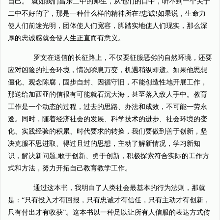
自己。”就如我们昌乐二中的师生，从他们的口中，听不到一个关于
二中不好的字，那是一种什么样的精神所在?忠诚!如果说，生命力
使人们前途光明，团体使人们宽容，脚踏实地使人们现实，那么深
厚的忠诚感就会使人生正直而有意义。
罗文在送信的长征路上，不仅要征服恶劣的自然环境，还要
应对凶险的社会环境，情况瞬息万变，机遇稍纵即逝。如果他思想
僵化、观念陈腐，固步自封、因循守旧，不能创造性地开展工作，
那送给加西亚的信很有可能就石沉大海，甚至落入敌人手中。教育
工作是一个动态的过程，过去的思路、办法和成效，不可能一劳永
逸。同时，随着经济社会的发展、科学技术的进步、社会环境的变
化、实践经验的积累、时代要求的转换，我们要做到善于创新，坚
决克服不思进取、得过且过的思想，主动了解新情况，学习新知
识，解决新问题;敢于创新、勇于创新，积极探索符合实际的工作方
式和方法，努力开拓自己教育教学工作。
通过这本书，我明白了人类社会最基本的行为法则，那就
是：“只有投入才有回报，只有忠诚才有信任，只有主动才有创新，
只有付出才有收获”。这本书以一种足以让所有人信服的表达方式传