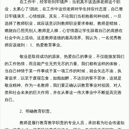
在工作中，经常听到牢骚声：当初真不该选择老师这个职
业，太累心了!因此，在工作中这些老师对学生持应付态度，自己整
日牢骚满天，心情烦躁。其实，不论我们当初抱着何种动机，一旦
选择了教师职业，就应该意识到教师职业要求奉献。教师是蜡烛，
燃烧自己照亮别人;教师是人梯，心甘情愿让学生踩着自己的肩膀在
社会中向上流动。这是教师道德的最高境界。我认为，一名优秀教
师应该做到： 1、热爱教育事业。
敬业是取得成功的源泉。热爱自己的事业，不仅能激发我们
的工作热情，而且能产生无穷无尽的力量。我们都有这样的体验，
当自己钟情于某一件事或干某一项工作的时候，就会矢志不渝，执
著追求，以至于废寝忘食，如痴如醉，不达目的誓不罢休，这就是
敬业精神。作为一名教师，我们要正确认识教育事业对祖国、对人
类和社会未来的巨大作用，并在从事这一伟大事业中不断提高完善
自己。
2、明确教育职责。
教师是履行教育教学职责的专业人员，承担着为社会传递知