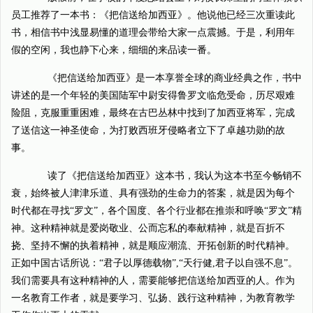
员工推荐了一本书：《把信送给加西亚》。他说他已经三次重读此
书，相信书中浅显易懂的道理会带给大家一点震撼。于是，利用年
假的空闲，我也静下心来，细细的来品读一番。
《把信送给加西亚》是一本享誉全球的商业经典之作，书中
讲述的是一个年轻的美国陆军中尉安得鲁罗文临危受命，历尽艰难
险阻，克服重重困难，最终在古巴丛林中找到了加西亚将军，完成
了送信这一神圣使命，为打败西班牙侵略者立下了卓越功勋的故
事。
读了《把信送给加西亚》这本书，我认为这本书至今畅销不
衰，始终被人津津乐道、具有强劲的生命力的答案，就是因为每个
时代都在寻找“罗文”，各个国度、各个行业都在推崇和呼唤“罗文”精
神。这种精神就是爱岗敬业、公而忘私的奉献精神，就是百折不
挠、坚持不懈的执着精神，就是顺应潮流、开拓创新的时代精神。
正如中国古话所说：“君子以厚德载物”,“天行健,君子以自强不息”。
我们需要具有这种精神的人，需要能够把信送给加西亚的人。作为
一名教育工作者，就是要学习、弘扬、践行这种精神，为教育教学