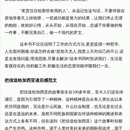
"奖赏仅仅给那些有用的人"。永远记住这句话，不要停留在
原地等着天上掉馅饼，一切成功都是努力的结果，让我们停止无谓
的抱怨，收拾好心情，从头开始，从现在开始，忠诚于你要做的每
一件事，不断完美自己，做一个现代的罗文。
这本书不仅仅说明了工作的方式方法,更是提倡一种哲学。
人生面对困难,你该怎样去做?是怨天尤人,指责上天对自己的不公,还
是去发现问题,理清思路,尽量去解决?这本书同时告诉我们：生活是
客观存在的,但积极工作,积极生活的态度却能伴随我们一生。
把信送给加西亚读后感范文
把信送给加西亚的故事发生在100多年前，至今人们还在传
诵它，是因为它倡导了一种精神。这种精神是自从有人类社会以来
所共同提倡的，无论是什么民族、什么社会制度，也无论是在过去
还是在遥远的未来。虽然不同民族和国家在对该种精神的阐述和表
达方式上各有不同，但在读到《把信送给加西亚》这个故事时却都
会产生共鸣。这种共鸣，源于人类对美好未来的期盼和追求，源于