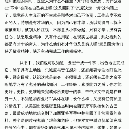
怨和抱怨的同时，这些人为什么不能坐下来仔细地想想，为什么这
些"不幸"会落在自己身上呢?这又回到了"态度决定一切"这句话上
了，我觉得人生真正的不幸就是那些对自己不负责，工作态度不端
正的人，特别是有才华的人，因为自己有才华，所以觉得自己就应
该被重用，被别人所注视，不愿意从小事做起。只有才华，没有责
任心，缺乏敬业精神，又有什么用呢，在现实世界里，到处看到的
都是有才华的穷人，为什么他们有才华但又是穷人呢?就是因为他们
缺乏敬业精神，缺乏主动完成工作的积极性。
从书中，我们也可以知道，要想干成一件事，出色地去完成
它，除了具有主动性，忠诚度与责任感外，还必须要专注地盯住此
事，锁定目标，认识这就是命令，必须完成，还必须在工作之余不
断地学习有了充分的基础知识，工作经验，素质能力之后，你才能
更好，更快，更准地去完成你所要想干的事。书中罗文中尉是在孤
身一人，不知道加西亚将军具体在哪，长什么样，又没有任何护卫
的情况下，从美国出发秘密登陆当时尚被西班牙军队控制的古巴
岛，最后成功地把信交到了加西亚将军手中并带回了非常宝贵的资
料。整个送信过程充满了艰辛和危险，但在罗文中尉迫切希望完成
任务的心中，却有着绝对的勇气和不屈不挠的精神。试想，如果罗