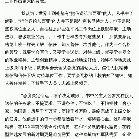
工作作出更大的贡献。
我认为，世界上到处都有“把信送给加西亚”的人。从书中了
解到，“把信送给加西亚”的人并不是那些声名显赫之人，也不是那
些权高位重之人，而往往是那些在平凡工作岗位上默默奉献、主动
进取、忠诚敬业的员工。工作中怎样去寻找这些员工，那就要象瓦
格纳上校一样去了解、信任、知人善任、培养他们。作为一个合格
的领导，既要学会写信，又要学会送信。对待上级，就要学会罗文
的敬业精神、主动创新精神，义无返顾地送好信，始终不渝地忠诚
上级;对待下级，就要学会麦金莱总统的豁达大度、信任无忧精神，
相信和信任下级;对待单位工作，要学会瓦格纳上校的知己知彼、知
人善任精神，了解手下人员，忠诚上级领导。
“态度决定命运，细节决定成败”。书中的主人公罗文在接到
送信的任务后，不提要求、不讲条件，不怕吃苦、不怕牺牲，舍小
家、为国家，历尽千辛万苦，历经千难万险，最终完成了上级交给
的任务。他前进中的每一步都浸透着汗水、熔铸着心血。这种奉献
精神，在1XX年前的战争时代需要，在和平发展的年代需要，在转
型跨越发展的新时期更是迫切需要。这种奉献精神军队需要，企业