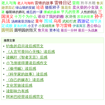
雷锋日记
老人与海
雷锋的故事
雷雨
羚羊木雕
老人与海鸥
鲁滨
论语
骆驼祥子
卖火柴的小女孩
落花生
逊漂流记
绿山墙的安妮
名
三
平凡的世界
著
穆斯林的葬礼
难忘的一课
挪威的森林
人性的弱点
孙子
国演义
十万个为什么
谁动了我的奶酪
水浒传
苏菲的世界
兵法
围城
童年
乌塔
西游记
细节决
武松打虎
汤姆索亚历险记
学习雷锋
定成败
愚公移山
夏洛的网
小王子
小英雄雨来
伊索寓言
圆明园
圆明园的毁灭
詹天佑
资本论
最后一分钟
最后一头战象
推荐文章
钓鱼的启示读后感范文
《人言可畏问心无愧》读后感
读枫叶《智者无言》后感
小飞侠彼得潘读后感作文
《偷书贼》读后感
《科学家的故事》读后感
《自己的嫁衣》读后感
文化苦旅读后感
读影响力有感
阿米巴经营读后感范文