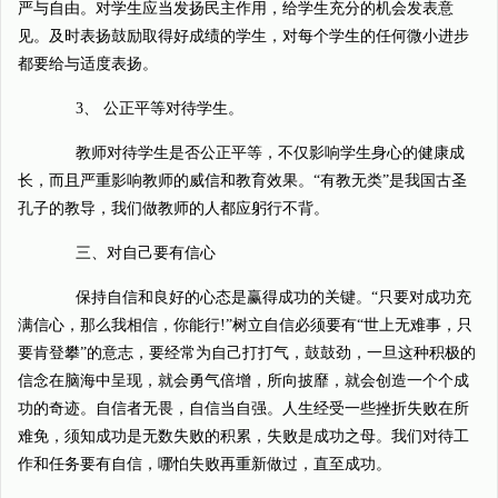
严与自由。对学生应当发扬民主作用，给学生充分的机会发表意
见。及时表扬鼓励取得好成绩的学生，对每个学生的任何微小进步
都要给与适度表扬。
3、 公正平等对待学生。
教师对待学生是否公正平等，不仅影响学生身心的健康成
长，而且严重影响教师的威信和教育效果。“有教无类”是我国古圣
孔子的教导，我们做教师的人都应躬行不背。
三、对自己要有信心
保持自信和良好的心态是赢得成功的关键。“只要对成功充
满信心，那么我相信，你能行!”树立自信必须要有“世上无难事，只
要肯登攀”的意志，要经常为自己打打气，鼓鼓劲，一旦这种积极的
信念在脑海中呈现，就会勇气倍增，所向披靡，就会创造一个个成
功的奇迹。自信者无畏，自信当自强。人生经受一些挫折失败在所
难免，须知成功是无数失败的积累，失败是成功之母。我们对待工
作和任务要有自信，哪怕失败再重新做过，直至成功。