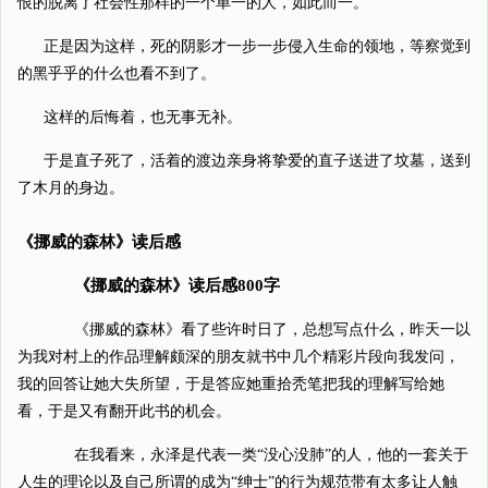
恨的脱离了社会性那样的一个单一的人，如此而一。
正是因为这样，死的阴影才一步一步侵入生命的领地，等察觉到
的黑乎乎的什么也看不到了。
这样的后悔着，也无事无补。
于是直子死了，活着的渡边亲身将挚爱的直子送进了坟墓，送到
了木月的身边。
《挪威的森林》读后感
《挪威的森林》读后感800字
《挪威的森林》看了些许时日了，总想写点什么，昨天一以
为我对村上的作品理解颇深的朋友就书中几个精彩片段向我发问，
我的回答让她大失所望，于是答应她重拾秃笔把我的理解写给她
看，于是又有翻开此书的机会。
在我看来，永泽是代表一类“没心没肺”的人，他的一套关于
人生的理论以及自己所谓的成为“绅士”的行为规范带有太多让人触