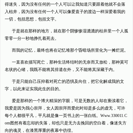
得迷失，因为没有任何的一个人可以让我知道只要跟着他就不会落
入枯井，因为没有任何一个人可以像爱直子的渡边一样深爱着我的
一切，包括思想，包括文字。
于是就在那样的地方，就在那个阴惨惨湿漉漉的枯井里一个人孤
零零一分一秒地挣扎着死去。
而我的记忆，最终也将在记忆堆那个昏暗场所里化为一摊烂泥。
一直喜欢描写死亡，那种生活终结时的无奈而又放松，那种莫可
名状的心绪，我既不能将其排遣在外，又不能将其深藏于内。
于是只能自己压抑着对死亡的恐惧及向住，把它化解成我的文
字，以此来证实我此生的目的。
爱是那样的一个博大精深的字眼，可是无数的人却在亵渎着它，
我爱是因为我心崇拜，女人因崇拜而爱此时却是多么的虚无，可许
每个人都很平凡，平凡就是像一页书上的一张白纸。Www.330011.C
om图然有着忘却的失落，却也只是无力去挽回的空白着，像迷失方
向的魂灵，在漆黑厚重的夜幕中彷徨。