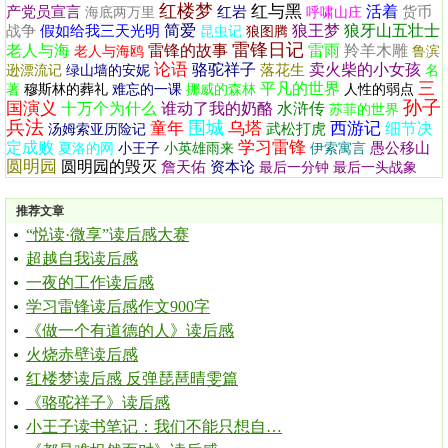
红楼梦
红与黑
活着
产党员宣言
红岩
货币
海底两万里
呼啸山庄
简爱
狼王梦
狼牙山五壮士
战争
假如给我三天光明
昆虫记
狼图腾
雷锋日记
老人与海
雷锋的故事
雷雨
羚羊木雕
老人与海鸥
鲁滨
论语
骆驼祥子
卖火柴的小女孩
落花生
逊漂流记
绿山墙的安妮
名
三
平凡的世界
著
穆斯林的葬礼
难忘的一课
挪威的森林
人性的弱点
孙子
国演义
十万个为什么
谁动了我的奶酪
水浒传
苏菲的世界
兵法
围城
童年
乌塔
西游记
细节决
武松打虎
汤姆索亚历险记
学习雷锋
定成败
愚公移山
夏洛的网
小王子
小英雄雨来
伊索寓言
圆明园
圆明园的毁灭
詹天佑
资本论
最后一分钟
最后一头战象
推荐文章
“悦读·微享”读后感大赛
超越自我读后感
一夜的工作读后感
学习雷锋读后感作文900字
《做一个有道德的人》读后感
火烧赤壁读后感
红楼梦读后感 反弹琵琶晴雯篇
《骆驼祥子》读后感
小王子读书笔记：我们不能只想自…