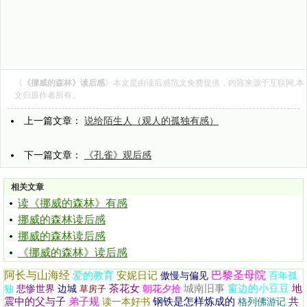
《
《挪威的森林》读后感
》本文是由
读后感范文
免费提供，内容来源于互联网,本
文归原作者所有。
上一篇文章：
说给陌生人（观人的孤独有感）
下一篇文章：
《孔雀》观后感
相关文章
读《挪威的森林》有感
挪威的森林读后感
挪威的森林读后感
《挪威的森林》读后感
阿长与山海经
巴黎圣母院
爱的教育
安妮日记
傲慢与偏见
百年孤
茶花女
城南旧事
窗边的小豆豆
地
独
悲惨世界
边城
草房子
朝花夕拾
震中的父与子
弟子规
钢铁是怎样炼成的
共
读一本好书
格列佛游记