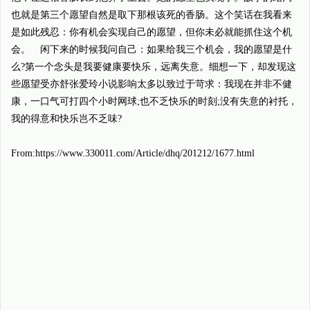
也就是第三个愿望自然是取下那根该死的香肠。这个笑话在我看来
是如此残忍：你有机会实现自己的愿望，但你未必就能抓住这个机
会。 闲下来的时候我问自己：如果给我三个机会，我的愿望是什
么?第一个念头是我要健康要快乐，远离失意。细想一下，却发现这
些愿望受亦舒张爱玲小说影响太多以致过于苛求：我现在并非不健
康，一口气可打四个小时网球;也不乏快乐的时刻;没有失意的衬托，
我的得意和快乐岂不乏味?
From:https://www.330011.com/Article/dhq/201212/1677.html