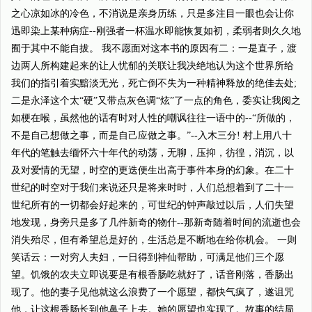
之心凉如冰的冷色，不消说是亲身历练，只是多注目一眼也会让你
迅即染上某种病症--刚强者一杯温水即能恢复如初，柔弱者则久久地
囿于其中不能自拔。 我不愿面对这本书的原因有二：一是直子，渡
边两人所构建起来的让人忧郁的关联让我决绝地认为这个世界所给
我们的指引着实黯淡无光，死亡倒不失为一种精神释放的绝佳去处;
二是永泽这个太“硬”又带点灰色调“炫”了一点的角色，委实让我阅之
如梗在喉，虽然他的话有时对人性的嘲讽往往一语中的--“所做的，
不是自己想做之事，而是自己应做之事。”--入木三分! 村上用八十
年代的笔触去缅怀六十年代的动荡，无聊，压抑，彷徨，消沉，以
及对爱情的无望，时空的更迭便生出高于事件本身的幻象。在二十
世纪的时空对于我们来说还只是将来时时，人们总想着到了二十一
世纪所有的一切都会好起来的，可世纪的钟声敲过以后，人们失望
地发现，身旁只是多了几件新奇的物什--那新奇随着时间的流逝也会
消失殆尽，但有希望总是好的，生活总是不断地在给你机会。 一则
笑话云：一对穷人夫妇，一日得到神仙帮助，可满足他们三个愿
望。饥饿的农夫立即说要是有根香肠吃就好了，话音刚落，香肠出
现了。他的妻子见他就这么浪费了一个愿望，都快气疯了，遂诅咒
他，让这根香肠长到他鼻子上去。她的愿望也实现了。故事的结局