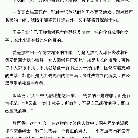
而我的记忆，最终也将在记忆堆那个昏暗场所里化为一摊烂泥。
一直喜欢描写死亡，那种生活终结时的无奈而又放松，那种莫可
名状的心绪，我既不能将其排遣在外，又不能将其深藏于内。
于是只能自己压抑着对死亡的恐惧及向住，把它化解成我的文
字，以此来证实我此生的目的。
爱是那样的一个博大精深的字眼，可是无数的人却在亵渎着它，
我爱是因为我心崇拜，女人因崇拜而爱此时却是多么的虚无，可许
每个人都很平凡，平凡就是像一页书上的一张白纸。图然有着忘却
的失落，却也只是无力去挽回的空白着，像迷失方向的魂灵，在漆
黑厚重的夜幕中彷徨。
永泽说：“人生中无需理想这种东西，需要的不是理想，而是行
为规范。”他又说：“绅士就是：所做的，不是自己想做的事，而自
己应做的事。”
然而我们这个社会，在这样的冷漠的人群中，图有网络的温暖，
却不需要绅士，我们只需要一个真正的男人，一个有血有肉有爱有