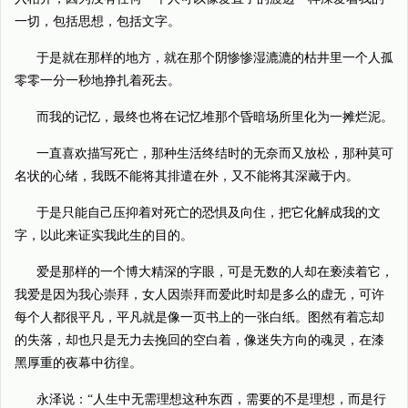
一切，包括思想，包括文字。
于是就在那样的地方，就在那个阴惨惨湿漉漉的枯井里一个人孤
零零一分一秒地挣扎着死去。
而我的记忆，最终也将在记忆堆那个昏暗场所里化为一摊烂泥。
一直喜欢描写死亡，那种生活终结时的无奈而又放松，那种莫可
名状的心绪，我既不能将其排遣在外，又不能将其深藏于内。
于是只能自己压抑着对死亡的恐惧及向住，把它化解成我的文
字，以此来证实我此生的目的。
爱是那样的一个博大精深的字眼，可是无数的人却在亵渎着它，
我爱是因为我心崇拜，女人因崇拜而爱此时却是多么的虚无，可许
每个人都很平凡，平凡就是像一页书上的一张白纸。图然有着忘却
的失落，却也只是无力去挽回的空白着，像迷失方向的魂灵，在漆
黑厚重的夜幕中彷徨。
永泽说：“人生中无需理想这种东西，需要的不是理想，而是行