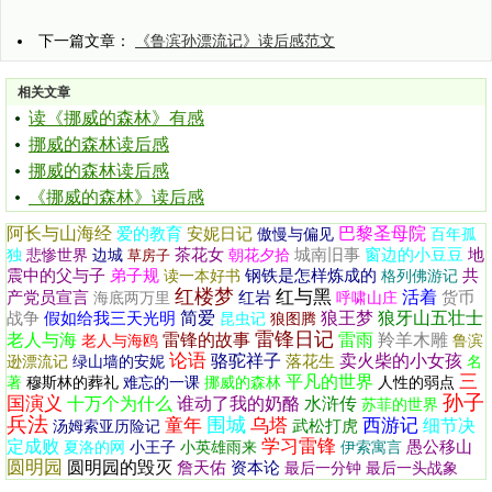
下一篇文章：
《鲁滨孙漂流记》读后感范文
相关文章
读《挪威的森林》有感
挪威的森林读后感
挪威的森林读后感
《挪威的森林》读后感
阿长与山海经
巴黎圣母院
爱的教育
安妮日记
傲慢与偏见
百年孤
茶花女
城南旧事
窗边的小豆豆
地
独
悲惨世界
边城
草房子
朝花夕拾
震中的父与子
弟子规
钢铁是怎样炼成的
共
读一本好书
格列佛游记
红楼梦
红与黑
活着
产党员宣言
红岩
货币
海底两万里
呼啸山庄
简爱
狼王梦
狼牙山五壮士
战争
假如给我三天光明
昆虫记
狼图腾
雷锋日记
老人与海
雷锋的故事
雷雨
羚羊木雕
老人与海鸥
鲁滨
论语
骆驼祥子
卖火柴的小女孩
落花生
逊漂流记
绿山墙的安妮
名
三
平凡的世界
著
穆斯林的葬礼
难忘的一课
挪威的森林
人性的弱点
孙子
国演义
十万个为什么
谁动了我的奶酪
水浒传
苏菲的世界
兵法
围城
童年
乌塔
西游记
细节决
武松打虎
汤姆索亚历险记
学习雷锋
定成败
愚公移山
夏洛的网
小王子
小英雄雨来
伊索寓言
圆明园
圆明园的毁灭
詹天佑
资本论
最后一分钟
最后一头战象