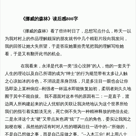
《挪威的森林》读后感800字
《挪威的森林》看了些许时日了，总想写点什么，昨天一以
为我对村上的作品理解颇深的朋友就书中几个精彩片段向我发问，
我的回答让她大失所望，于是答应她重拾秃笔把我的理解写给她
看，于是又有翻开此书的机会。
在我看来，永泽是代表一类“没心没肺”的人，他的一套关于
人生的理论以及自己所谓的成为“绅士”的行为规范带有太多让人触
之心凉如冰的冷色，不消说是亲身历练，只是多注目一眼也会让你
迅即染上某种病症--刚强者一杯温水即能恢复如初，柔弱者则久久地
囿于其中不能自拔。 我不愿面对这本书的原因有二：一是直子，渡
边两人所构建起来的让人忧郁的关联让我决绝地认为这个世界所给
我们的指引着实黯淡无光，死亡倒不失为一种精神释放的绝佳去处;
二是永泽这个太“硬”又带点灰色调“炫”了一点的角色，委实让我阅之
如梗在喉，虽然他的话有时对人性的嘲讽往往一语中的--“所做的，
不是自己想做之事，而是自己应做之事。”--入木三分! 村上用八十