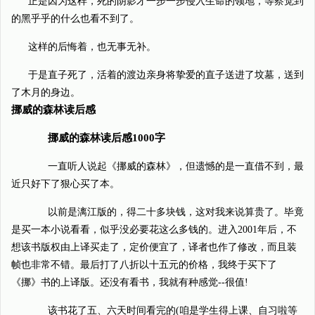
正是因为这样，死的阴影才一步一步侵入生命的领地，等察觉到
的黑乎乎的什么也看不到了。
这样的后悔着，也无事无补。
于是直子死了，活着的渡边亲身将挚爱的直子送进了坟墓，送到
了木月的身边。
挪威的森林读后感
挪威的森林读后感1000字
一直听人说起《挪威的森林》，但遗憾的是一直借不到，最
近只好下了狠心买了本。
以前是漓江版的，得二十多块钱，这对我来说算贵了。毕竟
是买一本小说看看，似乎没必要花这么多钱的。进入2001年后，不
想该书版权由上译买走了，定价便宜了，译者也作了修改，而且装
帧也非常不错。最后打了八折以十五元的价格，我终于买下了
《挪》书的上译版。还没有看书，我就有种感觉--很值!
该书花了五、六天时间看完的(咱是学生得上课、自习啦等