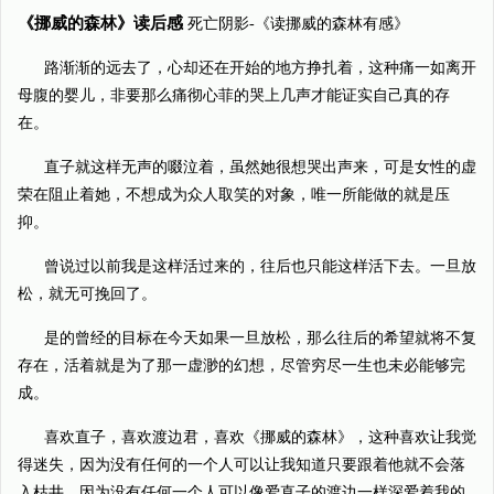
《挪威的森林》读后感
死亡阴影-《读挪威的森林有感》
路渐渐的远去了，心却还在开始的地方挣扎着，这种痛一如离开
母腹的婴儿，非要那么痛彻心菲的哭上几声才能证实自己真的存
在。
直子就这样无声的啜泣着，虽然她很想哭出声来，可是女性的虚
荣在阻止着她，不想成为众人取笑的对象，唯一所能做的就是压
抑。
曾说过以前我是这样活过来的，往后也只能这样活下去。一旦放
松，就无可挽回了。
是的曾经的目标在今天如果一旦放松，那么往后的希望就将不复
存在，活着就是为了那一虚渺的幻想，尽管穷尽一生也未必能够完
成。
喜欢直子，喜欢渡边君，喜欢《挪威的森林》，这种喜欢让我觉
得迷失，因为没有任何的一个人可以让我知道只要跟着他就不会落
入枯井，因为没有任何一个人可以像爱直子的渡边一样深爱着我的