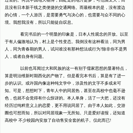
过去的。何况中国地大物博，四处走的地方是多，可范围太大，而
且没有日本新干线之类便捷的交通网络。而最根本的是，没有渡边
的心情，一个人游历，是需要勇气与决心的，也需要与众不同的心
境。我想我没有，所以只能徒自叹息。
看完书后的一个明显的印象是，日本人性观念的开放。以至
于有人偏激地认为，村上是个性变态。我倒没有这种看法，同为男
人，同为青春期的男人，试问谁没有那种想法或行为?除非你不是男
人，或者自身有问题。
以前也耳闻过大和民族的这一有别于儒家思想的显著特点，
算是明治维新时期西化的产物了。但是看完本书后，算是有了进一
步的认识。或许国内像这种纯文学中，涉及性的文字不多或未可
知。可是，想想时下，青年人中的同居热，甚至在高校中也毫不逊
色，也就不会觉得有什么惊讶的。本人单身，活了一大把，还没有
经历过纯粹意义上的恋爱，更不用说同居了。由于本人如此，交游
圈也可想而知，所以对同居现象一无所知。只是爱好读报，还知道
高校中 不少校园内安放了自动售安全套的机子。仅此而已!