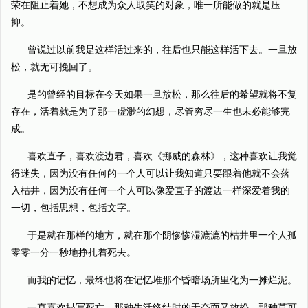
荣在阻止着她，不想成为众人取笑的对象，唯一所能做的就是压
抑。
曾说过以前我是这样活过来的，往后也只能这样活下去。一旦放
松，就无可挽回了。
是的曾经的目标在今天如果一旦放松，那么往后的希望就将不复
存在，活着就是为了那一虚渺的幻想，尽管穷尽一生也未必能够完
成。
喜欢直子，喜欢渡边君，喜欢《挪威的森林》，这种喜欢让我觉
得迷失，因为没有任何的一个人可以让我知道只要跟着他就不会落
入枯井，因为没有任何一个人可以像爱直子的渡边一样深爱着我的
一切，包括思想，包括文字。
于是就在那样的地方，就在那个阴惨惨湿漉漉的枯井里一个人孤
零零一分一秒地挣扎着死去。
而我的记忆，最终也将在记忆堆那个昏暗场所里化为一摊烂泥。
一直喜欢描写死亡，那种生活终结时的无奈而又放松，那种莫可