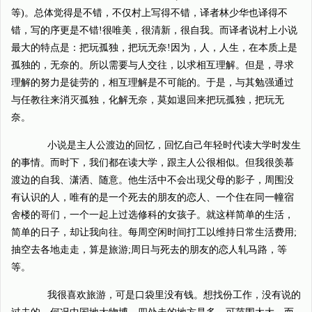
等)。总体觉得是不错，不仅村上写得不错，译者林少华也译得不
错，写的序更是不错!很唯美，很清新，很自我。而译者说村上小说
最大的特点是：把玩孤独，把玩无奈!因为，人，人生，在本质上是
孤独的，无奈的。所以需要与人交往，以求相互理解。但是，寻求
理解的努力是徒劳的，相互理解是不可能的。于是，与其勉强通过
与任教往来消灭孤独，化解无奈，莫如退回来把玩孤独，把玩无
奈。
小说是主人公渡边的回忆，回忆自己年轻时代读大学时发生
的事情。而时下，我们都在读大学，跟主人公很相似。但我很羡慕
渡边的自我、潇洒、随意。他生活中不会出现父母的影子，周围没
有认识的人，唯有的是一个死去的朋友的恋人、一个住在同一幢宿
舍楼的哥们，一个一起上过选修科的女孩子。就这样简单的生活，
简单的日子，却让我向往。每周空闲时间打工以维持日常生活费用;
抽空去各地走走，算是旅游;周日与死去的朋友的恋人轧马路，等
等。
我很喜欢旅游，可是口袋里没有钱。想找份工作，没有说的