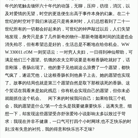
年代的笔触去缅怀六十年代的动荡，无聊，压抑，彷徨，消沉，以
及对爱情的无望，时空的更迭便生出高于事件本身的幻象。在二十
世纪的时空对于我们来说还只是将来时时，人们总想着到了二十一
世纪所有的一切都会好起来的，可世纪的钟声敲过以后，人们失望
地发现，身旁只是多了几件新奇的物什--那新奇随着时间的流逝也会
消失殆尽，但有希望总是好的，生活总是不断地在给你机会。WW
W.330011.cOM 一则笑话云：一对穷人夫妇，一日得到神仙帮助，可
满足他们三个愿望。饥饿的农夫立即说要是有根香肠吃就好了，话
音刚落，香肠出现了。他的妻子见他就这么浪费了一个愿望，都快
气疯了，遂诅咒他，让这根香肠长到他鼻子上去。她的愿望也实现
了。故事的结局也就是第三个愿望自然是取下那根该死的香肠。这
个笑话在我看来是如此残忍：你有机会实现自己的愿望，但你未必
就能抓住这个机会。 闲下来的时候我问自己：如果给我三个机
会，我的愿望是什么?第一个念头是我要健康要快乐，远离失意。细
想一下，却发现这些愿望受亦舒张爱玲小说影响太多以致过于苛
求：我现在并非不健康，一口气可打四个小时网球;也不乏快乐的时
刻;没有失意的衬托，我的得意和快乐岂不乏味?