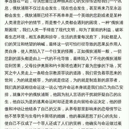
事连接在一起，导演想通过这种独具匠心的安排传达给我们一个讯
息，俄狄浦斯不仅过去会发生，现在也会发生，甚至将来乃至永远
都会发生，俄狄浦斯已经不不再单单是一个英雄的悲剧或者是某种
人类潜意识中的情节，而是整个人类都会遇到的困境，一种“俄狄浦
斯困境”，我们人类一手缔造了现代文明，却为了眼前的利益，破坏
着生态环境，相互杀戮和掠夺，生活的质量每况愈下，到处都是人
们的哭泣和绝望的呐喊，最终这一切可怕行径导致的恶果反作用人
类自身，使人类陷入了一个往复的怪圈，正如俄狄浦斯一般，一切
悲剧的源头都是由上一代的不伦导致，最终陷入了不伦的俄狄浦斯
尝到苦果，父母拉伊奥斯和约卡斯塔也遭到了最为悲惨的下场，冥
冥之中人类走上一条暗合宗教原罪说的道路，我们背负着罪恶来的
世间，为的就是赎罪，为的就是偿还，为的就是制造新的原罪者，
我们真的该相信命运这一说么?也许命运本身就是我们自己为自己安
排，就像片中的俄狄浦斯，他因为别人言语的干扰就怀疑自己的出
生，他自以为是的逃离命运时却还是将去向留给命运决定，他的骄
傲和冲动让他错杀了自己的父亲，从养母那里影响来的恋母情节让
他不禁享受与生母约卡斯塔的婚姻，他的暴躁惹怒了好心的先知，
使自己不仅成了一个罪人还成了人们的笑柄，他确实与命运做过顽