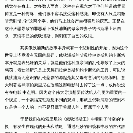
感觉存在身上。对多数人而言，这种存在观念对于他们的道德背景
简直是一种侮辱，他们很不容易接受这种感觉。即使有人只是稍微
暗示到“乱伦”这两个字，他们马上就会产生很强烈的厌恶。正是在
这种厌恶导致的罪恶感下俄狄浦斯的母亲兼妻子约卡斯塔上吊自
杀，悲愤不已的俄狄浦斯，则刺瞎了自己的双眼。
其实俄狄浦斯的故事本身就有一个悲剧性的开始，因为这个
世界上毕竟没有无因的惩罚，俄狄浦斯的父母拉伊奥斯和约卡斯塔
本身就是表兄妹的关系，就是他们这种血亲间的乱伦导致了上天的
惩罚，俄狄浦斯只是上天惩罚拉伊奥斯和约卡斯塔的工具，可以说
俄狄浦斯无意识的乱伦悲剧的源起是其父母有意识的乱伦闹剧。意
大利著名导演帕索里尼在改编这部电影时去掉了这一点，或许说没
有在电影 中点明。因为这个伟大导演想要传达给人们更为重要的一
个观点，一个索福克勒斯想不到的观点，那就是俄狄浦斯的悲剧不
仅是他一个人的，也不是只属于希腊人的，而属于全人类
于是我们在帕索里尼的《俄狄浦斯王》中看到了时空的转
换，有发生在现代的开头和结尾，通过巧妙的用镜和中段的古代故