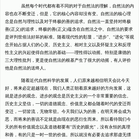
虽然每个时代都有着不同的对于自然法的理解，自然法的内
容也在不断变迁，但是，它的核心内容却没有变。自然法的核心理
念是自然与理性以及对于终极的善的追求。自然法一直坚持对终极
善(正义)的追求，终极的善(正义)蕴含在自然法之中。自然法的要求
是评判世俗法好坏的标准。随着现代性的彰显，“进步”、“进化”等观
念开始占据人们的心灵。历史主义、相对主义以及怀疑主义和反理
性主义的兴起使得自然法的基础——理性得以动摇。特别是康德的
三大理性批判，更是使自然法的根基产生了很大的动摇，有人评价
他是自然法的送终人。
随着近代自然科学的发展，人们原来越相信明天会比今天
好，将来必定超越现在，我们人类正朝着原来越好的方向发展，这
就是进步的观念。进步的观念是历史主义的一个非常重要的信念。
历史主义坚信，一切的道德观念、价值意义都会随着时代的变迁而
变迁，一切皆流，无物常驻。今天我们认为的善，在明天将会成为
恶，而将来的善说不定就是由现在的恶衍生而来。所以看待我们今
天的所有价值观念以及道德都要有“历史的眼光”，没有永恒的真理
和善，有的只是一时一世的价值。所以就没有必要去追求那虚无缥