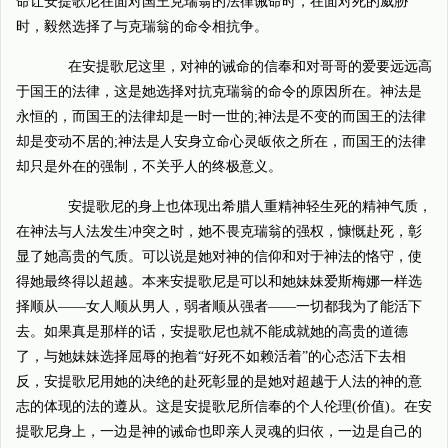
命让安提歌尼在面对国王克瑞翁的法律诫命时，在面对死的威胁
时，毅然选择了与克瑞翁的命令相抗争。
在安提歌尼这里，对神的诫命的信奉和对哥哥的爱要远远高
于国王的法律，这是她选择对抗克瑞翁的命令的原因所在。神法是
永恒的，而国王的法律却是一时一世的;神法是不变的而国王的法律
却是变动不居的;神法是人安身立命心灵皈依之所在，而国王的法律
却只是外在的强制，不关乎人的终极意义。
安提歌尼的身上也体现出希腊人重精神轻生死的精神气质，
在神法与人法发生冲突之时，她不畏克瑞翁的强权，慷慨赴死，彰
显了她高贵的气质。可以说是她对神的信仰和对于神法的恪守，使
得她最终得以超越。本来安提歌尼是可以和她妹妹爱斯梅娜一样选
择顺从——女人顺从男人，弱者顺从强者——一切都我为了能活下
去。如果真是那样的话，安提歌尼也就不能成就她的高贵的道德
了，与她妹妹选择屈辱的抱着“好死不如赖活着”的心态活下去相
反，安提歌尼用她的决绝的赴死彰显的是她对超越于人法的神的意
志的体现的法的遵从。这是安提歌尼所信奉的个人伦理(价值)。在安
提歌尼身上，一边是神的诫命也即亲人灵魂的归依，一边是自己的