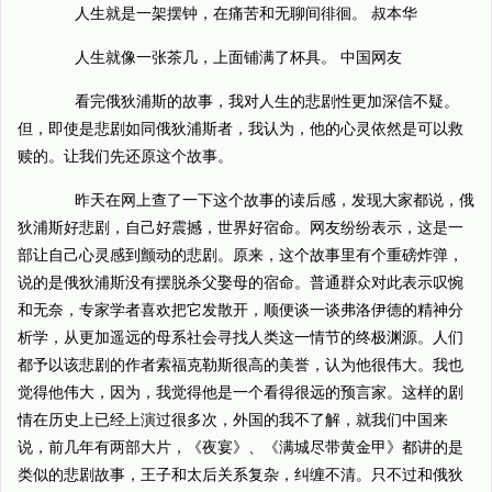
人生就是一架摆钟，在痛苦和无聊间徘徊。 叔本华
人生就像一张茶几，上面铺满了杯具。 中国网友
看完俄狄浦斯的故事，我对人生的悲剧性更加深信不疑。
但，即使是悲剧如同俄狄浦斯者，我认为，他的心灵依然是可以救
赎的。让我们先还原这个故事。
昨天在网上查了一下这个故事的读后感，发现大家都说，俄
狄浦斯好悲剧，自己好震撼，世界好宿命。网友纷纷表示，这是一
部让自己心灵感到颤动的悲剧。原来，这个故事里有个重磅炸弹，
说的是俄狄浦斯没有摆脱杀父娶母的宿命。普通群众对此表示叹惋
和无奈，专家学者喜欢把它发散开，顺便谈一谈弗洛伊德的精神分
析学，从更加遥远的母系社会寻找人类这一情节的终极渊源。人们
都予以该悲剧的作者索福克勒斯很高的美誉，认为他很伟大。我也
觉得他伟大，因为，我觉得他是一个看得很远的预言家。这样的剧
情在历史上已经上演过很多次，外国的我不了解，就我们中国来
说，前几年有两部大片，《夜宴》、《满城尽带黄金甲》都讲的是
类似的悲剧故事，王子和太后关系复杂，纠缠不清。只不过和俄狄