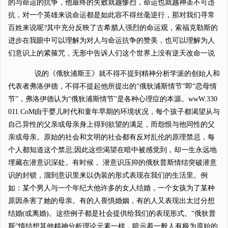
的与命运的抗争，他最终的失败就越惨烈，命运也就越神圣不可违
抗，对一个英雄来说命运都是如此容不得丝毫逆行，那对我们寻常
百姓来说呢?其中充分反映了古希腊人强烈的命运观，索福克勒斯的
进步在我眼中可以理解为对人与命运抗争的赞美，也可以理解为人
们意识上的紧箍咒，无形中告诉人们这个世界上没有逆天改命一说
说的《俄狄浦斯王》就不得不提到精神分析学派的创始人和
代表者弗洛伊德，不得不提起他所提出的“俄狄浦斯情节”即“恋母情
节”，弗洛伊德认为“俄狄浦斯情节”是各种心理症的本源。wwW.330
011.CoM由于婴儿时代和童年早期的环境状况，每个孩子都渴望从与
自己异性的父亲或母亲身上得到欲望的满足，而怨恨与他同性的父
亲或母亲。原始的社会和文明的社会都有反对乱伦的原理禁忌，每
个人都知道这个禁忌;因此这些渴望在暗中被感觉到，却一生永远地
埋藏在潜意识深处。有时候， 潜意识压抑的俄狄普斯情结突破潜意
识的封锁，溜到意识里来以伪装的形式表现在我们的生活里。例
如：某个男人与一个年纪大他许多的女人结婚，一个女孩为了某种
原因杀害了她的母亲。有的人畏惧婚姻，有的人又表现出太过分想
结婚(或离婚)。这些例子都是社会提供给我们的表现形式。“俄狄普
斯”情结想其他精神分析理论元素一样，暗示着一般人有极为原始的