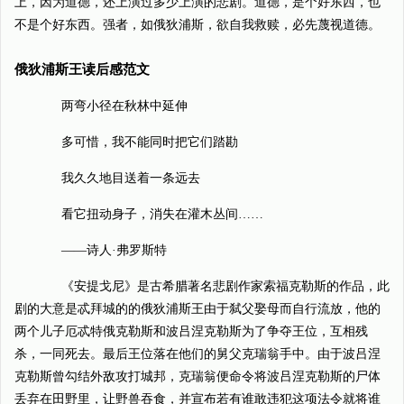
上，因为道德，还上演过多少上演的悲剧。道德，是个好东西，也
不是个好东西。强者，如俄狄浦斯，欲自我救赎，必先蔑视道德。
俄狄浦斯王读后感范文
两弯小径在秋林中延伸
多可惜，我不能同时把它们踏勘
我久久地目送着一条远去
看它扭动身子，消失在灌木丛间……
——诗人·弗罗斯特
《安提戈尼》是古希腊著名悲剧作家索福克勒斯的作品，此
剧的大意是忒拜城的的俄狄浦斯王由于弑父娶母而自行流放，他的
两个儿子厄忒特俄克勒斯和波吕涅克勒斯为了争夺王位，互相残
杀，一同死去。最后王位落在他们的舅父克瑞翁手中。由于波吕涅
克勒斯曾勾结外敌攻打城邦，克瑞翁便命令将波吕涅克勒斯的尸体
丢弃在田野里，让野兽吞食，并宣布若有谁敢违犯这项法令就将谁