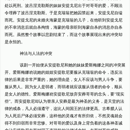
处以死刑。波吕涅克勒斯的妹妹安提戈尼出于对哥哥的爱，不顾法
令埋葬了波吕涅克勒斯。于是克瑞翁把她囚禁起来，安提戈尼自缢
而死。安提戈尼的未婚夫海蒙是克瑞翁的儿子，在他听到安提戈尼
的不幸消息后就自杀殉情，海蒙的母亲听到海蒙自杀的消息亦自杀
而死。虽然整个故事以悲剧结束了，而这个故事展现出来的冲突却
是永恒的。
神法与人法的冲突
该剧一开始便从安提歌尼和她的妹妹爱斯梅娜之间的冲突展
开。爱斯梅娜劝说她的姐姐安提歌尼要服从克瑞翁的命令，违反法
律的后果是非常严重的，她的理由是，女人不应该与男人斗争，要
服从男人。因为女人是弱者，而弱者就应该服从强者的命令，顺从
是女人的德性。爱斯梅娜劝安提歌尼放弃安葬哥哥的念头，要“现实
些”。而安提歌尼却认为替亲人安葬是最为神圣的义务，是天堂的法
律的戒条，凡人必须遵守，这比人间国王的法律更高。古希腊人认
为人死后尸体必须安葬，这样他的灵魂才有所归依，不然灵魂就会
得不到归宿而非常悲惨。对哥哥的爱以及身上背负着的这条神圣诫