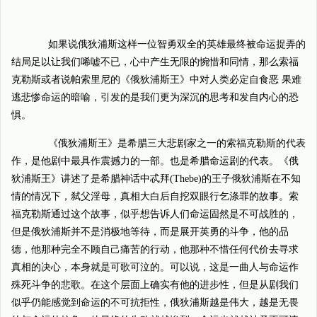
如果说俄狄浦斯这样一位智勇双全的英雄最终被命运捉弄的
结局足以让我们唏嘘不已，心中产生无限的惋惜和同情，那么索福
克勒斯或者说帕索里尼的《俄狄浦斯王》中对人类必定自食恶 果难
逃悲惨命运的暗喻，引发的是我们更为深沉的思考和发自内心的恐
惧。
《俄狄浦斯王》是希腊三大悲剧家之一的索福克勒斯的代表
作，是他剧中最具作震撼力的一部。也是希腊命运剧的代表。《俄
狄浦斯王》讲述了是希腊神话中忒拜(Thebe)的王子俄狄浦斯在不知
情的情况下，弑父淫母，真相大白后自挖双眼行乞涤罪的故事。索
福克勒斯通过这个故事，似乎想告诉人们命运固然是不可战胜的，
但是俄狄浦斯并不是消极地等待，而是展开英勇的斗争，他的品
德，他那种完全不顾自己痛苦的行动，他那种不惜任何代价去寻求
真相的决心，本身就是可歌可泣的。可以说，这是一曲人与命运作
殊死斗争的悲歌。在这个层面上确实有他的进步性，但是从剧我们
似乎仍能感觉到命运的不可抗拒性，俄狄浦斯越是伟大，越是无畏