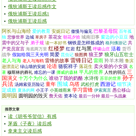
俄狄浦斯王读后感作文
俄狄浦斯王读后感1
俄狄浦斯王读后感
阿长与山海经
巴黎圣母院
爱的教育
安妮日记
傲慢与偏见
百年孤
茶花女
城南旧事
窗边的小豆豆
地
独
悲惨世界
边城
草房子
朝花夕拾
震中的父与子
弟子规
钢铁是怎样炼成的
共
读一本好书
格列佛游记
红楼梦
红与黑
活着
产党员宣言
红岩
货币
海底两万里
呼啸山庄
简爱
狼王梦
狼牙山五壮士
战争
假如给我三天光明
昆虫记
狼图腾
雷锋日记
老人与海
雷锋的故事
雷雨
羚羊木雕
老人与海鸥
鲁滨
论语
骆驼祥子
卖火柴的小女孩
落花生
逊漂流记
绿山墙的安妮
名
三
平凡的世界
著
穆斯林的葬礼
难忘的一课
挪威的森林
人性的弱点
孙子
国演义
十万个为什么
谁动了我的奶酪
水浒传
苏菲的世界
兵法
围城
童年
乌塔
西游记
细节决
武松打虎
汤姆索亚历险记
学习雷锋
定成败
愚公移山
夏洛的网
小王子
小英雄雨来
伊索寓言
圆明园
圆明园的毁灭
詹天佑
资本论
最后一分钟
最后一头战象
推荐文章
读《胡爷爷贺信》有感
茅盾《子夜》读后感
拿来主义读后感