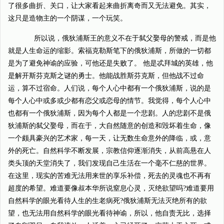
了很多曲折、关口，让大家看起来曲折离奇而又无法避免。其实，
这只是造物主的一个阴谋，一个玩笑。
所以说，俄狄浦斯王的意义不在于弑父娶母的警戒，而是他
就是人生命运的缩影。索福克勒斯笔下的俄狄浦斯，所做的一切都
是为了避免神谕的应验，可他还是失败了。 他是忒拜城的英雄，他
是解开斯芬克斯之谜的勇士。他能战胜斯芬克斯，但他战不过命
运，算不过宿命。人们说，每个人心中都有一个俄狄浦斯，说的是
每个人心中或多或少都有恋父或恋母的情节。我觉得，每个人心中
也都有一个俄狄浦斯，因为每个人都是一个悲剧。人的悲剧不是俄
狄浦斯的弑父娶母，而在于，大自然随意的创造和毁坏着生命，像
一个颇具豪兴的艺术家，每一天，让无数生命意外的降临，或，意
外的死亡。自然科学不断发展，宗教信仰逐渐消失，从前高悬在人
类头顶的天堂消失了，我们发现自己生活在一个毫不仁慈的世界。
在这里，现实的苦难无法用来世的享乐补偿，死去的灵魂也不再有
超度的希望。难道要像叔本华所说窒息心灵，灭绝欲望吗?难道要用
自然科学的眼光看待人生的生老病死?俄狄浦斯无法灭绝所有的欲
望，也无法用自然科学的眼光看待神谕，所以，他自责无比，选择