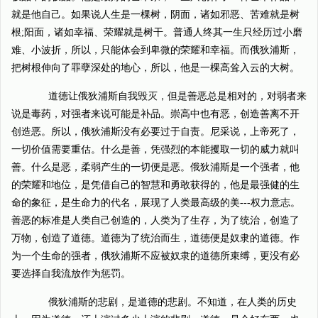
就是他自己。如果说人生是一棵树，阴面，诸如邪恶、苦难就是树
根;阳面，诸如幸福、荣耀就是树干。普通人终其一生只经历过小磨
难、小波折，所以，只能体会到卑微的荣耀和幸福。而俄狄浦斯，
把树根伸向了罪孽深处的地心，所以，他是一棵高耸入云的大树。
道德让俄狄浦斯自我毁灭，但是善恶总是相对的，对弱者来
说是毒药，对强者来说可能是补品。崇高中也有恶，创造善离不开
创造恶。所以，俄狄浦斯没有必要过于自责。尼采说，上帝死了，
一切价值需要重估。什么是善，凭强烈的本能攫取一切的威力就叫
善。什么是恶，柔弱产生的一切便是恶。俄狄浦斯是一个强者，他
的荣耀和地位，是凭借自己的智慧和勇敢获得的，他是最强健的生
命的象征，是生命力的代名，展现了人类最高级的美---权力意志。
善恶的标准是人类自己创造的，人类为了生存，为了统治，创造了
万物，创造了道德。道德为了统治而生，道德便是奴隶的道德。作
为一个生命的强者，俄狄浦斯不应被奴隶的道德所束缚，更没有必
要选择自我流放作为惩罚。
俄狄浦斯的悲剧，是道德的悲剧。不知道，在人类的历史