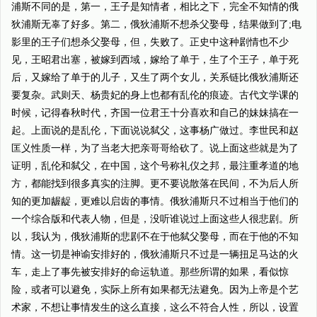
浦斯不同的是，第一，王子是知情者，相比之下，完全不知情的俄
狄浦斯无辜了好多。第二，俄狄浦斯不想杀父娶母，结果做到了;电
影里的王子们想杀父娶母，但，失败了。正史中这种剧情也不少
见，王昭君出塞，被嫁到西域，嫁给了单于，生了个王子，单于死
后，又嫁给了单于的儿子，又生了两个女儿，关系链比俄狄浦斯还
要复杂。武则天、杨贵妃的身上也都有乱伦的痕迹。古代文学课的
时候，记得春秋时代，齐国一位君王十分喜欢和自己的妹妹搞在一
起。上面说的是乱伦，下面说说弑父，这事杨广做过。李世民和赵
匡义性质一样，为了当老大把亲哥哥给砍了。说上面这些就是为了
证明，乱伦和弑父，在中国，这个号称礼仪之邦，最注重孝道的地
方，都能找到很多真实的注脚。更不要说散落在民间，不为后人所
知的更加龌龊，更难以启齿的事情。俄狄浦斯只不过相当于他们的
一个综合版和代表人物，但是，没听谁说过上面这些人很悲剧。所
以，我认为，俄狄浦斯的悲剧不在于他弑父娶母，而在于他的不知
情。这一切是神谕安排好的，俄狄浦斯只不过是一辆扭足马达的火
车，走上了事先被安排好的命运轨道。那些所谓的如果，看似惊
险，或者可以避免，实际上所有如果都无法避免。因为上帝是个艺
术家，不想让事情发生的这么直接，这么不符合人性，所以，设置