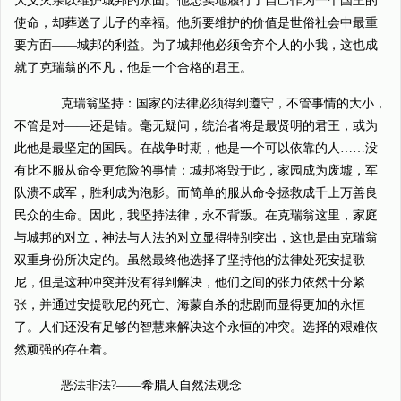
大义灭亲以维护城邦的永固。他忠实地履行了自己作为一个国王的
使命，却葬送了儿子的幸福。他所要维护的价值是世俗社会中最重
要方面——城邦的利益。为了城邦他必须舍弃个人的小我，这也成
就了克瑞翁的不凡，他是一个合格的君王。
克瑞翁坚持：国家的法律必须得到遵守，不管事情的大小，
不管是对——还是错。毫无疑问，统治者将是最贤明的君王，或为
此他是最坚定的国民。在战争时期，他是一个可以依靠的人……没
有比不服从命令更危险的事情：城邦将毁于此，家园成为废墟，军
队溃不成军，胜利成为泡影。而简单的服从命令拯救成千上万善良
民众的生命。因此，我坚持法律，永不背叛。在克瑞翁这里，家庭
与城邦的对立，神法与人法的对立显得特别突出，这也是由克瑞翁
双重身份所决定的。虽然最终他选择了坚持他的法律处死安提歌
尼，但是这种冲突并没有得到解决，他们之间的张力依然十分紧
张，并通过安提歌尼的死亡、海蒙自杀的悲剧而显得更加的永恒
了。人们还没有足够的智慧来解决这个永恒的冲突。选择的艰难依
然顽强的存在着。
恶法非法?——希腊人自然法观念