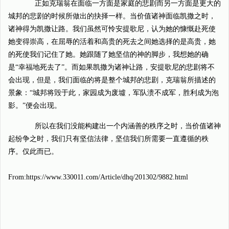
正如克瑞翁在面临一方面是家庭的悲剧而另一方面是更大的
城邦的悲剧的时候所做出的抉择一样。当价值诸神面临凯撒之时，
诸神得为凯撒让路。我们虽然可怜安提歌尼，认为她的慷慨赴死使
她变得崇高，在屈辱的活着和高贵的死去之间她选择的是高贵，她
的死使我们记住了她。她跟随了她坚信的神的脚步，我想她的确
是“幸福地死去了”。而如果凯撒为诸神让路，安提歌尼的悲剧将不
会出现，但是，我们面临的将是整个城邦的悲剧，克瑞翁所描述的
景象：“城邦将毁于此，家园成为废墟，军队溃不成军，胜利成为泡
影。”便会出现。
所以在我们没能构建出一个内涵善的秩序之时，当价值诸神
起纷争之时，我们只有坚信法律，坚信我们所需要一直遵循的秩
序。仅此而已。
From:https://www.330011.com/Article/dhq/201302/9882.html