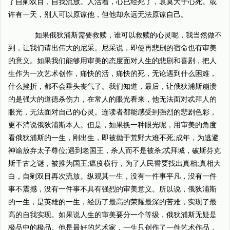
了自剜双目，自我流放。人活着，心已经死了，哀莫大于心死。或
许有一天，别人可以原谅他，但他却永远无法原谅自己。
如果俄狄浦斯需要救赎，谁可以救赎的心灵呢，我当然做不
到，让我们请出伟大的尼采。尼采说，即使再悲剧的宿命也有审美
的意义。如果我们能够用审美的态度面对人生的悲剧和喜剧，把人
生作为一次艺术创作，痛快的活，痛快的死，无论遇到什么困难，
什么挫折，都不会垂头丧气了。我们知道，最后，让俄狄浦斯崩溃
的是强大的道德杀伤力，在常人的眼光看来，他无法面对忒拜人的
眼光，无法面对自己的心灵。连读者都能感受到强烈的悲剧色彩，
更不消说俄狄浦斯本人。但是，如果换一种眼光呢，用审美的角度
看俄狄浦斯的一生，刚出生，即被抛于荒野大难不死;成年，为逃避
神谕放弃太子尊位;遇到老国王，杀人而不是被杀;忒拜城，破斯芬克
斯千古之谜，被推为国王;瘟疫横行，为了人民誓要找出真相;真相大
白，自剜双目再次流放。纵观其一生，没有一件事平凡，没有一件
事不震撼，没有一件事不具有强烈的审美意义。所以说，俄狄浦斯
的一生，是英雄的一生，经历了最高的荣耀最深的苦难，实现了最
高的自我实现。如果说人生的审美要分一个等级，俄狄浦斯无疑是
极品中的极品。他是最好的艺术家，一生只创作了一件艺术作品，