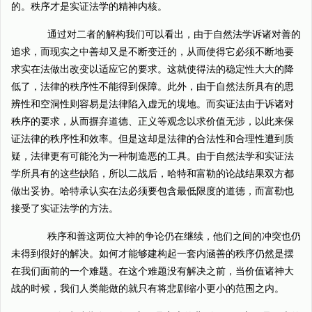
的。秩序才是实证法学的精神内核。
通过对二者的解构我们可以看出，由于自然法学诉诸对善的
追求，而现实之中善却又是不断变迁的，从而使得它必须不断地要
求实在法做出改变以适应它的要求。这就使得法的稳定性大大的降
低了，法律的秩序性不能得到保障。此外，由于自然法所具有的思
辨性和空洞性则容易是法律陷入虚无的境地。而实证法由于诉诸对
秩序的要求，从而摒弃道德、正义等观念以求价值无涉，以此来保
证法律的秩序性和效率。但是这却是法律的合法性和合理性遭到质
疑，法律更有可能沦为一种制造恶的工具。由于自然法学和实证法
学所具有的这些缺陷，所以二战后，哈特和富勒的论战结果双方都
做出妥协。哈特承认实在法必须要包含最低限度的道德，而富勒也
接受了实证法学的方法。
秩序和善这两位大神的争论仍在继续，他们之间的冲突也仍
未得到很好的解决。如何才能够建构起一套内涵善的秩序仍然是摆
在我们面前的一个难题。在这个难题没有解决之前，当价值诸神大
战的时候，我们人类能做的就只有将悲剧缩小更小的范围之内。