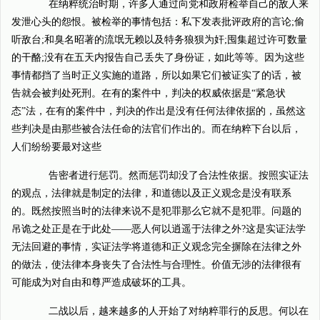
在纳粹统治时期，许多人通过向党和政府检举自己的敌人来
发泄心头的怨恨。被检举的事情包括：私下发表批评政府的言论;偷
听敌台;和臭名昭著的流氓无赖以及特务狼狈为奸;囤集超过许可数量
的干酪;没有在五天内报告自己丢失了身份证，如此等等。因为这些
事情都挡了当时正义实施的道路，所以如果它们被证实了的话，被
告就会被判处死刑。在有的案件中，判决的权威依据是“紧急状
态”法，在有的案件中，判决的作出是没有任何法律依据的，虽然这
些判决是由那些被合法任命的法官们作出的。而在纳粹下台以后，
人们纷纷要最对这些
告密者进行惩罚。然而惩罚却没了合法性依据。按照实证法
的观点，法律就是制定的法律，和道德以及正义观念是没有联系
的。既然按照当时的法律来说不是犯罪那么它就不是犯罪。问题的
吊诡之处正是在于此处——恶人何以逍遥于法律之外?这是实证法学
无法回避的事情，实证法学将道德和正义观念完全摒除在法律之外
的做法，使法律本身丧失了合法性与合理性。价值无涉的法律很有
可能成为对自由和尊严造成破坏的工具。
二战以后，越来越多的人开始了对纳粹罪行的反思。何以在