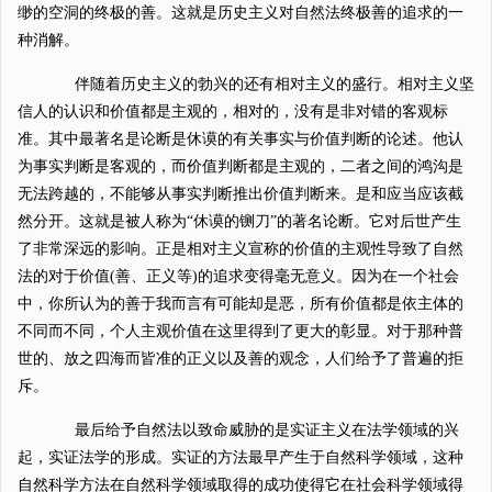
缈的空洞的终极的善。这就是历史主义对自然法终极善的追求的一
种消解。
伴随着历史主义的勃兴的还有相对主义的盛行。相对主义坚
信人的认识和价值都是主观的，相对的，没有是非对错的客观标
准。其中最著名是论断是休谟的有关事实与价值判断的论述。他认
为事实判断是客观的，而价值判断都是主观的，二者之间的鸿沟是
无法跨越的，不能够从事实判断推出价值判断来。是和应当应该截
然分开。这就是被人称为“休谟的铡刀”的著名论断。它对后世产生
了非常深远的影响。正是相对主义宣称的价值的主观性导致了自然
法的对于价值(善、正义等)的追求变得毫无意义。因为在一个社会
中，你所认为的善于我而言有可能却是恶，所有价值都是依主体的
不同而不同，个人主观价值在这里得到了更大的彰显。对于那种普
世的、放之四海而皆准的正义以及善的观念，人们给予了普遍的拒
斥。
最后给予自然法以致命威胁的是实证主义在法学领域的兴
起，实证法学的形成。实证的方法最早产生于自然科学领域，这种
自然科学方法在自然科学领域取得的成功使得它在社会科学领域得