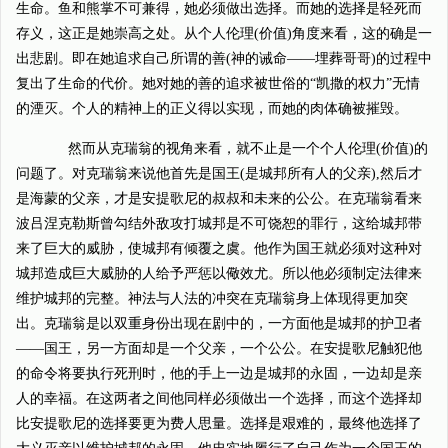
生命。鱼和熊掌不可兼得，她必须做出选择。而她的选择是轻死而
存义，这正是她崇高之处。从个人伦理(价值)角度来看，这的确是一
出悲剧。即在她追求自己所谓的善(神的诫命——埋葬哥哥)的过程中
复出了生命的代价。她对她的善的追求被世俗的“凯撒的权力”无情
的湮灭。个人的精神上的正义得以实现，而她的肉体确被摧毁。
然而从克瑞翁的视角来看，就不止是一个个人伦理(价值)的
问题了。对克瑞翁来说他首先是国王(是城邦所有人的父亲),然后才
是海蒙的父亲，才是安提歌尼的叔叔和未来的公公。在克瑞翁看来
波吕涅克勒斯曾勾结外敌攻打城邦是不可饶恕的罪行，这给城邦带
来了巨大的威胁，使城邦有倾覆之虞。他作为国王就必须对这种对
城邦造成巨大威胁的人给予严惩以儆效尤。所以他必须制定法律来
维护城邦的完整。神法与人法的冲突在克瑞翁身上体现得更加突
出。克瑞翁是以双重身份出现在剧中的，一方面他是城邦的护卫者
——国王，另一方面却是一个父亲，一个公公。在安提歌尼触犯他
的命令将要执行死刑时，他的手上一边是城邦的永固，一边却是亲
人的幸福。在这两者之间他同样必须做出一个选择，而这个选择却
比安提歌尼的选择要更为费人思量。选择是艰难的，最终他选择了