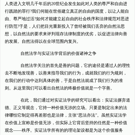
人类进入文明几千年后的20世纪会发生如此对人类的尊严和自由进
行践踏的罪行?我们何能在世俗建立真正的自由的国度，以让人能自
由、尊严地过活?如何才能建立起自由的社会秩序和法律规范对恶进
行防范?于是，人们把目光重新投入了曾经被我们丢弃的自然法思
想，以自然法的要求来评判现存法律制度的优劣，以促进法律向善
的发展。自然法得以在全球范围内复兴。
自然法学与实证法学背后的价值诸神之争
自然法学关注的首先是善的问题，它的途径是通过人的理性
去不断地发现善，以善来指导我们的行为，成就我们的行为规则，
在我们的行动中达到具体的善，于是自然法就成了我们行为的准
则。从这里我们可以看出自然法的终极价值就是一个字善。
在此，我们通过对实证法学的研究可以看出：实证法摒弃道
德、正义等观念，它持一种价值无涉的立场。只要是制定出来的法
律哪怕它制定得再差那也是法律，主张“恶法亦法”。虽然实证法学
在价值上宣称是价值无涉，但实际上它背后坚持的任然是一种价值
观念——秩序。实证法学所有的的理论架设都是为这个价值服务