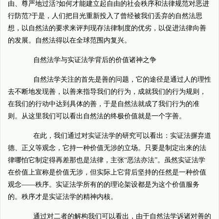
由、尊严地过活?如何才能建立起自由的社会秩序和法律规范对恶进
行防范?于是，人们把目光重新投入了曾经被我们丢弃的自然法思
想，以自然法的要求来评判现存法律制度的优劣，以促进法律向善
的发展。自然法得以在全球范围内复兴。
自然法学与实证法学背后的价值诸神之争
自然法学关注的首先是善的问题，它的途径是通过人的理性
去不断地发现善，以善来指导我们的行为，成就我们的行为规则，
在我们的行动中达到具体的善，于是自然法就成了我们行为的准
则。从这里我们可以看出自然法的终极价值就是一个字善。
在此，我们通过对实证法学的研究可以看出：实证法摒弃道
德、正义等观念，它持一种价值无涉的立场。只要是制定出来的法
律哪怕它制定得再差那也是法律，主张“恶法亦法”。虽然实证法学
在价值上宣称是价值无涉，但实际上它背后坚持的任然是一种价值
观念——秩序。实证法学所有的的理论架设都是为这个价值服务
的。秩序才是实证法学的精神内核。
通过对二者的解构我们可以看出，由于自然法学诉诸对善的