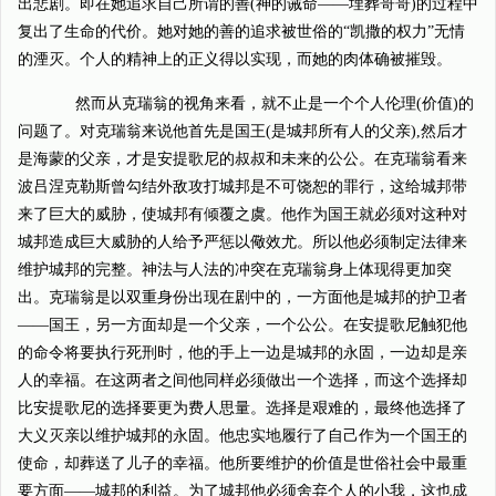
出悲剧。即在她追求自己所谓的善(神的诫命——埋葬哥哥)的过程中
复出了生命的代价。她对她的善的追求被世俗的“凯撒的权力”无情
的湮灭。个人的精神上的正义得以实现，而她的肉体确被摧毁。
然而从克瑞翁的视角来看，就不止是一个个人伦理(价值)的
问题了。对克瑞翁来说他首先是国王(是城邦所有人的父亲),然后才
是海蒙的父亲，才是安提歌尼的叔叔和未来的公公。在克瑞翁看来
波吕涅克勒斯曾勾结外敌攻打城邦是不可饶恕的罪行，这给城邦带
来了巨大的威胁，使城邦有倾覆之虞。他作为国王就必须对这种对
城邦造成巨大威胁的人给予严惩以儆效尤。所以他必须制定法律来
维护城邦的完整。神法与人法的冲突在克瑞翁身上体现得更加突
出。克瑞翁是以双重身份出现在剧中的，一方面他是城邦的护卫者
——国王，另一方面却是一个父亲，一个公公。在安提歌尼触犯他
的命令将要执行死刑时，他的手上一边是城邦的永固，一边却是亲
人的幸福。在这两者之间他同样必须做出一个选择，而这个选择却
比安提歌尼的选择要更为费人思量。选择是艰难的，最终他选择了
大义灭亲以维护城邦的永固。他忠实地履行了自己作为一个国王的
使命，却葬送了儿子的幸福。他所要维护的价值是世俗社会中最重
要方面——城邦的利益。为了城邦他必须舍弃个人的小我，这也成