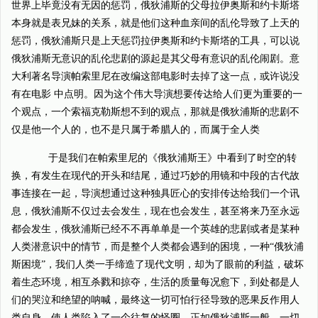
世界上毕竟没有无因的惩罚，俄狄浦斯的父母拉伊奥斯和约卡斯塔
本身就是表兄妹的关系，就是他们这种血亲间的乱伦导致了上天的
惩罚，俄狄浦斯只是上天惩罚拉伊奥斯和约卡斯塔的工具，可以说
俄狄浦斯无意识的乱伦悲剧的源起是其父母有意识的乱伦闹剧。意
大利著名导演帕索里尼在改编这部电影时去掉了这一点，或许说没
有在电影 中点明。因为这个伟大导演想要传达给人们更为重要的一
个观点，一个索福克勒斯想不到的观点，那就是俄狄浦斯的悲剧不
仅是他一个人的，也不是只属于希腊人的，而属于全人类
于是我们在帕索里尼的《俄狄浦斯王》中看到了时空的转
换，有发生在现代的开头和结尾，通过巧妙的用镜和中段的古代故
事连接在一起，导演想通过这种独具匠心的安排传达给我们一个讯
息，俄狄浦斯不仅过去会发生，现在也会发生，甚至将来乃至永远
都会发生，俄狄浦斯已经不不再单单是一个英雄的悲剧或者是某种
人类潜意识中的情节，而是整个人类都会遇到的困境，一种“俄狄浦
斯困境”，我们人类一手缔造了现代文明，却为了眼前的利益，破坏
着生态环境，相互杀戮和掠夺，生活的质量每况愈下，到处都是人
们的哭泣和绝望的呐喊，最终这一切可怕行径导致的恶果反作用人
类自身，使人类陷入了一个往复的怪圈，正如俄狄浦斯一般，一切