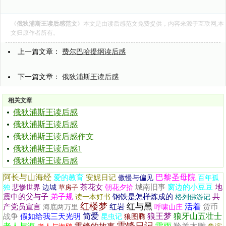
《
俄狄浦斯王读后感范文
》本文是由
读后感范文
免费提供，内容来源于互联网,本
文归原作者所有。
上一篇文章：
费尔巴哈提纲读后感
下一篇文章：
俄狄浦斯王读后感
相关文章
俄狄浦斯王读后感
俄狄浦斯王读后感
俄狄浦斯王读后感作文
俄狄浦斯王读后感1
俄狄浦斯王读后感
阿长与山海经
巴黎圣母院
爱的教育
安妮日记
傲慢与偏见
百年孤
茶花女
城南旧事
窗边的小豆豆
地
独
悲惨世界
边城
草房子
朝花夕拾
震中的父与子
弟子规
钢铁是怎样炼成的
共
读一本好书
格列佛游记
红楼梦
红与黑
活着
产党员宣言
红岩
货币
海底两万里
呼啸山庄
简爱
狼王梦
狼牙山五壮士
战争
假如给我三天光明
昆虫记
狼图腾