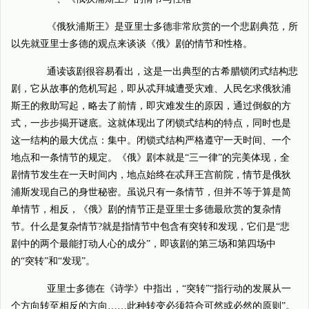
《俄狄浦斯王》是亚里士多德非常欣赏的一个悲剧典范，所
以先就亚里士多德的观点来谈谈《俄》剧的情节和性格。
通读该剧很容易看出，这是一出典型的古希腊锁闭式结构悲
剧，它从故事的危机写起，即从忒拜城遭受灾难、人民乞求俄狄浦
斯王的救助写起，略去了前情，即灾难发生的原因，通过倒叙的方
式，一步步揭开谜底。这就体现出了闭锁式结构的特点，同时也是
这一结构的最大优点：集中。闭锁式结构严格遵守一天时间、一个
地点和一条情节的规定。《俄》剧本就是“三一律”的完美体现，全
剧情节发生在一天时间内，地点始终在忒拜王宫前院，情节是俄狄
浦斯发现自己的身世秘密。虽说只有一条情节，但并不等于算是简
单情节，相反，《俄》剧的情节正是亚里士多德最欣赏的复杂情
节。什么是复杂情节?就是指情节中包含有突转和发现，它们是“悲
剧中的两个最能打动人心的成分”，即该剧的第三场和第四场中
的“突转”和“发现”。
亚里士多德在《诗学》中指出，“突转”“指行动的发展从一
个方向转至相反的方向……此种转变必须符合可然或必然的原则”。