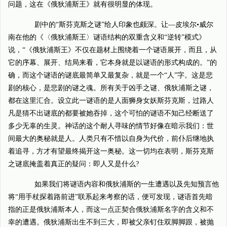
问题，这在《俄狄浦斯王》就有很明显的体现。
剧中的“斯芬克斯之谜”给人印象也颇深。让—皮埃尔•威尔
南在他的《〈俄狄浦斯王〉谜语结构的双重含义和“逆转”模式》
说，“《俄狄浦斯王》不仅在题材上围绕着一个谜语展开，而且，从
它的序幕、展开、结局来看，它本身就是以谜语的形式构成的。”的
确，而这个谜语的谜底最简单又最复杂，就是一个“人”字。这是悲
剧的核心，是悲剧的谜之魂。所有关于凶手之谜、俄狄浦斯之谜，
都在这里汇合。设立此一谜语的是人面狮身女妖斯芬克斯，过路人
凡是猜不出谜底的都要被她吞掉，这个可怕的谜语不知己经断送了
多少无辜的生灵。神话的这个耐人寻味的情节好像在暗示我们：世
间最大的奥秘就是人。人类只有不惜以自身为代价，前仆后继地执
着追寻，方才有望最终揭开这一奥秘。这一切均在表明，斯芬克斯
之谜底掩盖着真正的疑问：即人又是什么?
如果我们将谜语内容和俄狄浦斯的一生遭遇以及先知预言他
将“用手杖探着路前进”联系起来考察的话，便可发现，谜语首先暗
指的正是俄狄浦斯本人，而这一点正契合俄狄浦斯名字的含义和不
幸的遭遇。俄狄浦斯出生不到三大，即被父亲钉住双脚脚跟，被抛