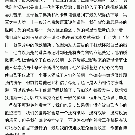
悲剧的源头都是由上一代的不伦导致，最终陷入了不伦的俄狄浦斯
尝到苦果，父母拉伊奥斯和约卡斯塔也遭到了最为悲惨的下场，冥
冥之中人类走上一条暗合宗教原罪说的道路，我们背负着罪恶来的
世间，为的就是赎罪，为的就是偿还，为的就是制造新的原罪者，
我们真的该相信命运这一说么?也许命运本身就是我们自己为自己安
排，就像片中的俄狄浦斯，他因为别人言语的干扰就怀疑自己的出
生，他自以为是的逃离命运时却还是将去向留给命运决定，他的骄
傲和冲动让他错杀了自己的父亲，从养母那里影响来的恋母情节让
他不禁享受与生母约卡斯塔的婚姻，他的暴躁惹怒了好心的先知，
使自己不仅成了一个罪人还成了人们的笑柄，他确实与命运做过顽
强的抗争，但前提是他已经相信了命运，也正是因为相信才会逃
避，可以说他在斗争前就已经认输了，假如这些都没发生，我想俄
狄浦斯一定可以成为赫拉克勒斯一般的英雄，但那只是假设，毕竟
一些都不可避免的发生了，我们也是，如果我们没有被自己内心的
欲望控制，我们的世界将会是一个没有破坏，没有战争，没有疾病
的乐园，但是我们确实被控制了，不论怎么样的补救工作都是在认
可物欲的前提下进行的，最后我们仍难以避免自掘坟墓，作茧自缚