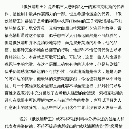
《俄狄浦斯王》是希腊三大悲剧家之一的索福克勒斯的代表
作，是他剧中最具作震撼力的一部。也是希腊命运剧的代表。《俄
狄浦斯王》讲述了是希腊神话中忒拜(Thebe)的王子俄狄浦斯在不知
情的情况下，弑父淫母，真相大白后自挖双眼行乞涤罪的故事。索
福克勒斯通过这个故事，似乎想告诉人们命运固然是不可战胜的，
但是俄狄浦斯并不是消极地等待，而是展开英勇的斗争，他的品
德，他那种完全不顾自己痛苦的行动，他那种不惜任何代价去寻求
真相的决心，本身就是可歌可泣的。可以说，这是一曲人与命运作
殊死斗争的悲歌。在这个层面上确实有他的进步性，但是从剧我们
似乎仍能感觉到命运的不可抗拒性，俄狄浦斯越是伟大，越是无畏
的与命运的抗争，他最终的失败就越惨烈，命运也就越神圣不可违
抗，对一个英雄来说命运都是如此容不得丝毫逆行，那对我们寻常
百姓来说呢?其中充分反映了古希腊人强烈的命运观，索福克勒斯的
进步在我眼中可以理解为对人与命运抗争的赞美，也可以理解为人
们意识上的紧箍咒，无形中告诉人们这个世界上没有逆天改命一说
说的《俄狄浦斯王》就不得不提到精神分析学派的创始人和
代表者弗洛伊德，不得不提起他所提出的“俄狄浦斯情节”即“恋母情