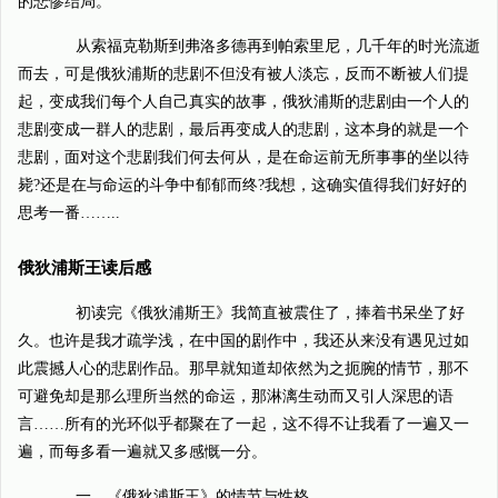
的悲惨结局。
从索福克勒斯到弗洛多德再到帕索里尼，几千年的时光流逝
而去，可是俄狄浦斯的悲剧不但没有被人淡忘，反而不断被人们提
起，变成我们每个人自己真实的故事，俄狄浦斯的悲剧由一个人的
悲剧变成一群人的悲剧，最后再变成人的悲剧，这本身的就是一个
悲剧，面对这个悲剧我们何去何从，是在命运前无所事事的坐以待
毙?还是在与命运的斗争中郁郁而终?我想，这确实值得我们好好的
思考一番……..
俄狄浦斯王读后感
初读完《俄狄浦斯王》我简直被震住了，捧着书呆坐了好
久。也许是我才疏学浅，在中国的剧作中，我还从来没有遇见过如
此震撼人心的悲剧作品。那早就知道却依然为之扼腕的情节，那不
可避免却是那么理所当然的命运，那淋漓生动而又引人深思的语
言……所有的光环似乎都聚在了一起，这不得不让我看了一遍又一
遍，而每多看一遍就又多感慨一分。
一、《俄狄浦斯王》的情节与性格