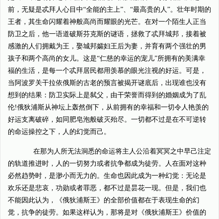
前，无疑是忒拜人心目中“全能的主上”、“最高贵的人”。壮年时期的
王者，其生命闪耀着神般高尚而耀眼的光芒。在对一个陌生人正当
防卫之后，他一语道破斯芬克斯的谜语，拯救了忒拜城邦，接着被
感激的人们拥戴为王，娶城邦孀妇王后为妻，并育有两个强壮的男
孩子和两个高尚的女儿。这是“仁慈的幸运的宠儿”所拥有的美满幸
福的生活，是每一个忒拜居民都用羡慕的眼光注视的好运。可是，
当阿波罗关干拉依俄斯的古老的预言被揭开谜底后，出现谁也没有
想到的结果：防卫实际上是弑父，由干荣誉而得到的婚姻成为了乱
伦!俄狄浦斯从神坛上轰然倒下，从前拥有的幸福和一切令人艳羡的
好运支离破碎，如同肥皂泡般破灭殆尽。一切都不过是在不可逆转
的命运操控之下，人的幻觉而己。
在那为人所无法洞悉的命运将主人公沿着冥冥之中早己注定
的轨道推进时，人的一切努力或者抗争都成为徒劳。人在面对这种
必然趋势时，是渺小而无力的。生命也因此成为一种幻觉：无论是
欢乐还是悲哀，功勋或者罪恶，都不过是昙花一现。但是，我们也
不能因此认为，《俄狄浦斯王》的全部价值都在于表现生命的幻
觉，抗争的徒劳。如果这样认为，那将是对《俄狄浦斯王》价值的