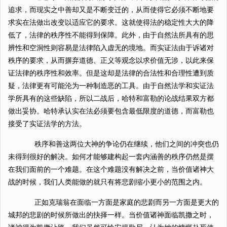
追求，而现实之中善却又是不断变迁的，从而使得它必须不断地要
求实在法做出改变以适应它的要求。这就使得法的稳定性大大的降
低了，法律的秩序性不能得到保障。此外，由于自然法所具有的思
辨性和空洞性则容易是法律陷入虚无的境地。而实证法由于诉诸对
秩序的要求，从而摒弃道德、正义等观念以求价值无涉，以此来保
证法律的秩序性和效率。但是这却是法律的合法性和合理性遭到质
疑，法律更有可能沦为一种制造恶的工具。由于自然法学和实证法
学所具有的这些缺陷，所以二战后，哈特和富勒的论战结果双方都
做出妥协。哈特承认实在法必须要包含最低限度的道德，而富勒也
接受了实证法学的方法。
秩序和善这两位大神的争论仍在继续，他们之间的冲突也仍
未得到很好的解决。如何才能够建构起一套内涵善的秩序仍然是摆
在我们面前的一个难题。在这个难题没有解决之前，当价值诸神大
战的时候，我们人类能做的就只有将悲剧缩小更小的范围之内。
正如克瑞翁在面临一方面是家庭的悲剧而另一方面是更大的
城邦的悲剧的时候所做出的抉择一样。当价值诸神面临凯撒之时，