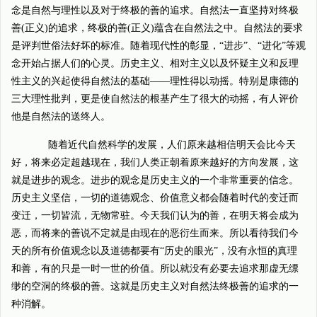
念是自然与理性以及对于终极的善的追求。自然法一直坚持对终极
善(正义)的追求，终极的善(正义)蕴含在自然法之中。自然法的要求
是评判世俗法好坏的标准。随着现代性的彰显，“进步”、“进化”等观
念开始占据人们的心灵。历史主义、相对主义以及怀疑主义和反理
性主义的兴起使得自然法的基础——理性得以动摇。特别是康德的
三大理性批判，更是使自然法的根基产生了很大的动摇，有人评价
他是自然法的送终人。
随着近代自然科学的发展，人们原来越相信明天会比今天
好，将来必定超越现在，我们人类正朝着原来越好的方向发展，这
就是进步的观念。进步的观念是历史主义的一个非常重要的信念。
历史主义坚信，一切的道德观念、价值意义都会随着时代的变迁而
变迁，一切皆流，无物常驻。今天我们认为的善，在明天将会成为
恶，而将来的善说不定就是由现在的恶衍生而来。所以看待我们今
天的所有价值观念以及道德都要有“历史的眼光”，没有永恒的真理
和善，有的只是一时一世的价值。所以就没有必要去追求那虚无缥
缈的空洞的终极的善。这就是历史主义对自然法终极善的追求的一
种消解。