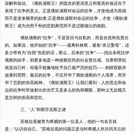
误解和低估。《俄狄浦斯王》所隐含的更深意义和更高价值还在于
表现了抗争的意义。正是俄狄浦斯对命运的抗争，才使他成为英雄
而不是逆来顺受的奴隶;正是俄狄浦斯对命运的抗争，才使《俄狄浦
斯王》成为光照千秋的悲剧典范而不是过眼烟云的闹剧。
俄狄浦斯的“抗争”，不是盲目与自私的，而是自觉和负责任
的。如果说，他开始的“抗争”——逃离科林斯，避免“杀父娶母”，还
多少带有为“自我”色彩的话，那么，后来的“抗争”——找出杀死拉伊
俄斯的凶手，则更多地是一种拯救臣民的社会责任感。当查明罪犯
就是自己时，却毫不犹豫地给予自己最严厉的惩罚——刺瞎双眼井
放逐到荒野。最后的抗争，不仅升华了俄狄浦斯的个人境界，而升
华了悲剧的崇高精神。《俄狄浦斯王》让我们看到：人的意志和命
运的抗争时所放射出的光芒又是多么炽热和耀眼，那种义无反顾又
是怎样的崇高和悲壮。
三、“人”和斯芬克斯之谜
苏格拉底被誉为希腊的第一位圣人，他的一句名言就
是：“认识你自己。”苏格拉底的问题正是当时希腊人所共同关注的