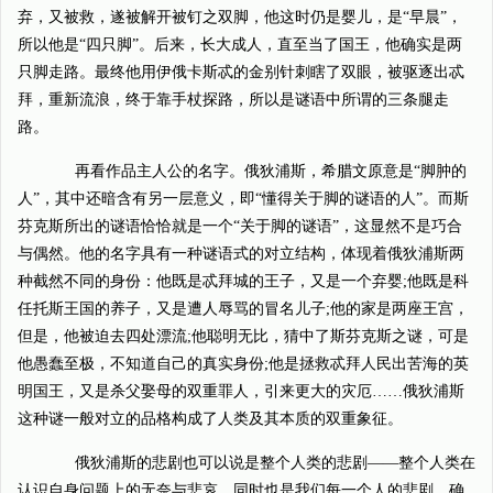
弃，又被救，遂被解开被钉之双脚，他这时仍是婴儿，是“早晨”，
所以他是“四只脚”。后来，长大成人，直至当了国王，他确实是两
只脚走路。最终他用伊俄卡斯忒的金别针刺瞎了双眼，被驱逐出忒
拜，重新流浪，终于靠手杖探路，所以是谜语中所谓的三条腿走
路。
再看作品主人公的名字。俄狄浦斯，希腊文原意是“脚肿的
人”，其中还暗含有另一层意义，即“懂得关于脚的谜语的人”。而斯
芬克斯所出的谜语恰恰就是一个“关于脚的谜语”，这显然不是巧合
与偶然。他的名字具有一种谜语式的对立结构，体现着俄狄浦斯两
种截然不同的身份：他既是忒拜城的王子，又是一个弃婴;他既是科
任托斯王国的养子，又是遭人辱骂的冒名儿子;他的家是两座王宫，
但是，他被迫去四处漂流;他聪明无比，猜中了斯芬克斯之谜，可是
他愚蠢至极，不知道自己的真实身份;他是拯救忒拜人民出苦海的英
明国王，又是杀父娶母的双重罪人，引来更大的灾厄……俄狄浦斯
这种谜一般对立的品格构成了人类及其本质的双重象征。
俄狄浦斯的悲剧也可以说是整个人类的悲剧——整个人类在
认识自身问题上的无奈与悲哀，同时也是我们每一个人的悲剧。确