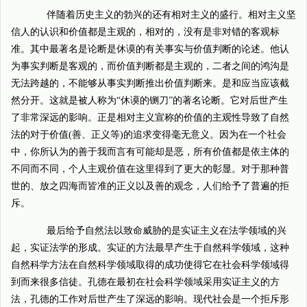
伴随着历史主义的勃兴的还有相对主义的盛行。相对主义坚
信人的认识和价值都是主观的，相对的，没有是非对错的客观标
准。其中最著名是论断是休谟的有关事实与价值判断的论述。他认
为事实判断是客观的，而价值判断都是主观的，二者之间的鸿沟是
无法跨越的，不能够从事实判断推出价值判断来。是和应当应该截
然分开。这就是被人称为“休谟的铡刀”的著名论断。它对后世产生
了非常深远的影响。正是相对主义宣称的价值的主观性导致了自然
法的对于价值(善、正义等)的追求变得毫无意义。因为在一个社会
中，你所认为的善于我而言有可能却是恶，所有价值都是依主体的
不同而不同，个人主观价值在这里得到了更大的彰显。对于那种普
世的、放之四海而皆准的正义以及善的观念，人们给予了普遍的拒
斥。
最后给予自然法以致命威胁的是实证主义在法学领域的兴
起，实证法学的形成。实证的方法最早产生于自然科学领域，这种
自然科学方法在自然科学领域取得的成功使得它在社会科学领域得
到而来很多信徒。孔德在最初在社会科学领域采用实证主义的方
法，孔德的工作对后世产生了深远的影响。现代社会是一个拒斥形