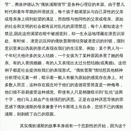
节”，弗洛伊德认为“俄狄浦斯情节”是各种心理症的本源。由于婴儿
时代和童年早期的环境状况，每个孩子都渴望从与自己异性的父亲
或母亲身上得到欲望的满足，而怨恨与他同性的父亲或母亲。原始
的社会和文明的社会都有反对乱伦的原理禁忌，每个人都知道这个
禁忌;因此这些渴望在暗中被感觉到，却一生永远地埋藏在潜意识深
处。有时候， 潜意识压抑的俄狄普斯情结突破潜意识的封锁，溜到
意识里来以伪装的形式表现在我们的生活里。例如：某个男人与一
个年纪大他许多的女人结婚，一个女孩为了某种原因杀害了她的母
亲。有的人畏惧婚姻，有的人又表现出太过分想结婚(或离婚)。这些
例子都是社会提供给我们的表现形式。“俄狄普斯”情结想其他精神
分析理论元素一样，暗示着一般人有极为原始的感觉存在身上。对
多数人而言，这种存在观念对于他们的道德背景简直是一种侮辱，
他们很不容易接受这种感觉。即使有人只是稍微暗示到“乱伦”这两
个字，他们马上就会产生很强烈的厌恶。正是在这种厌恶导致的罪
恶感下俄狄浦斯的母亲兼妻子约卡斯塔上吊自杀，悲愤不已的俄狄
浦斯，则刺瞎了自己的双眼。
其实俄狄浦斯的故事本身就有一个悲剧性的开始，因为这个