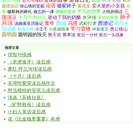
雷锋日记
老人与海
雷锋的故事
雷雨
羚羊木雕
老人与海鸥
鲁滨
论语
骆驼祥子
卖火柴的小女孩
落花生
逊漂流记
绿山墙的安妮
名
三
平凡的世界
著
穆斯林的葬礼
难忘的一课
挪威的森林
人性的弱点
孙子
国演义
十万个为什么
谁动了我的奶酪
水浒传
苏菲的世界
兵法
围城
童年
乌塔
西游记
细节决
武松打虎
汤姆索亚历险记
学习雷锋
定成败
愚公移山
夏洛的网
小王子
小英雄雨来
伊索寓言
圆明园
圆明园的毁灭
詹天佑
资本论
最后一分钟
最后一头战象
推荐文章
理智与情感
《老虎拔牙》读后感
萧红 呼兰河传读后感
《十月》读后感
非理性繁荣读后感作文
想当模特的安琪儿读后感
浅谈《苏格拉底》
《旷野救母》读后感
小妇人英语读后感
读《比金钱更重要》有感