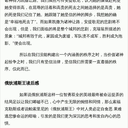
诸神得为凯撒让路。我们虽然可怜安提歌尼，认为她的慷慨赴死使
她变得崇高，在屈辱的活着和高贵的死去之间她选择的是高贵，她
的死使我们记住了她。她跟随了她坚信的神的脚步，我想她的确
是“幸福地死去了”。而如果凯撒为诸神让路，安提歌尼的悲剧将不
会出现，但是，我们面临的将是整个城邦的悲剧，克瑞翁所描述的
景象：“城邦将毁于此，家园成为废墟，军队溃不成军，胜利成为泡
影。”便会出现。
所以在我们没能构建出一个内涵善的秩序之时，当价值诸神
起纷争之时，我们只有坚信法律，坚信我们所需要一直遵循的秩
序。仅此而已。
俄狄浦斯王读后感
如果说俄狄浦斯这样一位智勇双全的英雄最终被命运捉弄的
结局足以让我们唏嘘不已，心中产生无限的惋惜和同情，那么索福
克勒斯或者说帕索里尼的《俄狄浦斯王》中对人类必定自食恶 果难
逃悲惨命运的暗喻，引发的是我们更为深沉的思考和发自内心的恐
惧。