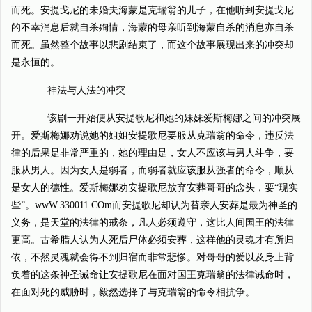
而死。安提戈尼的未婚夫海蒙是克瑞翁的儿子，在他听到安提戈尼
的不幸消息后就自杀殉情，海蒙的母亲听到海蒙自杀的消息亦自杀
而死。虽然整个故事以悲剧结束了，而这个故事展现出来的冲突却
是永恒的。
神法与人法的冲突
该剧一开始便从安提歌尼和她的妹妹爱斯梅娜之间的冲突展
开。爱斯梅娜劝说她的姐姐安提歌尼要服从克瑞翁的命令，违反法
律的后果是非常严重的，她的理由是，女人不应该与男人斗争，要
服从男人。因为女人是弱者，而弱者就应该服从强者的命令，顺从
是女人的德性。爱斯梅娜劝安提歌尼放弃安葬哥哥的念头，要“现实
些”。wwW.330011.COm而安提歌尼却认为替亲人安葬是最为神圣的
义务，是天堂的法律的戒条，凡人必须遵守，这比人间国王的法律
更高。古希腊人认为人死后尸体必须安葬，这样他的灵魂才有所归
依，不然灵魂就会得不到归宿而非常悲惨。对哥哥的爱以及身上背
负着的这条神圣诫命让安提歌尼在面对国王克瑞翁的法律诫命时，
在面对死的威胁时，毅然选择了与克瑞翁的命令相抗争。