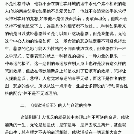
不是性格冲动，他就不会在前往忒拜城的途中杀死个素不相识的老
人(他的亲生父亲);如果他不是爱民如子，他就不会追查凶手以求得
天神对忒拜的宽恕;如果他不是倔强而执着，勇敢而坦荡，他就不会
坚持不懈地追查下去，连最具体的细节都不放过……种种如果看来
的确是可以减轻悲剧甚至是可以阻止这场悲剧，但是我想说，无论
这个中心人物的性格如何，这一场命运的悲剧注定要不可避免得发
生。悲剧的色彩可能因为性格的不同而或浓或淡，但戏剧作为一种
文学形式，它要表现的就是一种状况的极端，一种力量的极限，一
种命运的极至。这一悲剧的命运放在别人身上也许是没有这么样的
悲剧效果，但放在俄狄浦斯身上却是收到了它该有的效果，悲得让
人扼腕悲叹，悲得让人愈觉对命运的束手无错，而这正是作者的意
图，悲剧的要求。所以从这一点来看，亚里士多德说的“行动需要性
格的配合”并不是不无道理的。
二、《俄狄浦斯王》的人与命运的抗争
这部剧最让人慨叹的就是其中表现出的不可逆的命运。俄狄
浦斯的一生，无论是起是伏，是荣是辱，是归去或是离开，甚至就
是出生，总有挥之不去的命运相随。俄狄浦斯在一切真相大白之