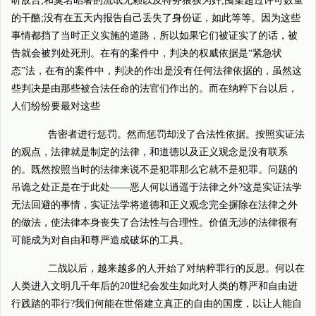
听敌台;和臭名昭著的流氓无赖以及特务狼狈为奸;囤集超过许可数量
的干酪;没有在五天内报告自己丢失了身份证，如此等等。因为这些
事情都挡了当时正义实施的道路，所以如果它们被证实了的话，被
告就会被判处死刑。在有的案件中，判决的权威依据是“紧急状
态”法，在有的案件中，判决的作出是没有任何法律依据的，虽然这
些判决是由那些被合法任命的法官们作出的。而在纳粹下台以后，
人们纷纷要最对这些
告密者进行惩罚。然而惩罚却没了合法性依据。按照实证法
的观点，法律就是制定的法律，和道德以及正义观念是没有联系
的。既然按照当时的法律来说不是犯罪那么它就不是犯罪。问题的
吊诡之处正是在于此处——恶人何以逍遥于法律之外?这是实证法学
无法回避的事情，实证法学将道德和正义观念完全摒除在法律之外
的做法，使法律本身丧失了合法性与合理性。价值无涉的法律很有
可能成为对自由和尊严造成破坏的工具。
二战以后，越来越多的人开始了对纳粹罪行的反思。何以在
人类进入文明几千年后的20世纪会发生如此对人类的尊严和自由进
行践踏的罪行?我们何能在世俗建立真正的自由的国度，以让人能自