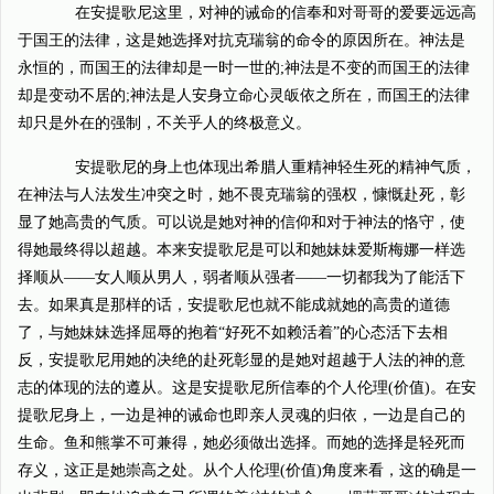
在安提歌尼这里，对神的诫命的信奉和对哥哥的爱要远远高
于国王的法律，这是她选择对抗克瑞翁的命令的原因所在。神法是
永恒的，而国王的法律却是一时一世的;神法是不变的而国王的法律
却是变动不居的;神法是人安身立命心灵皈依之所在，而国王的法律
却只是外在的强制，不关乎人的终极意义。
安提歌尼的身上也体现出希腊人重精神轻生死的精神气质，
在神法与人法发生冲突之时，她不畏克瑞翁的强权，慷慨赴死，彰
显了她高贵的气质。可以说是她对神的信仰和对于神法的恪守，使
得她最终得以超越。本来安提歌尼是可以和她妹妹爱斯梅娜一样选
择顺从——女人顺从男人，弱者顺从强者——一切都我为了能活下
去。如果真是那样的话，安提歌尼也就不能成就她的高贵的道德
了，与她妹妹选择屈辱的抱着“好死不如赖活着”的心态活下去相
反，安提歌尼用她的决绝的赴死彰显的是她对超越于人法的神的意
志的体现的法的遵从。这是安提歌尼所信奉的个人伦理(价值)。在安
提歌尼身上，一边是神的诫命也即亲人灵魂的归依，一边是自己的
生命。鱼和熊掌不可兼得，她必须做出选择。而她的选择是轻死而
存义，这正是她崇高之处。从个人伦理(价值)角度来看，这的确是一