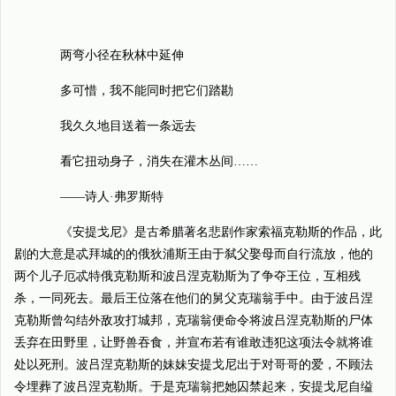
两弯小径在秋林中延伸
多可惜，我不能同时把它们踏勘
我久久地目送着一条远去
看它扭动身子，消失在灌木丛间……
——诗人·弗罗斯特
《安提戈尼》是古希腊著名悲剧作家索福克勒斯的作品，此
剧的大意是忒拜城的的俄狄浦斯王由于弑父娶母而自行流放，他的
两个儿子厄忒特俄克勒斯和波吕涅克勒斯为了争夺王位，互相残
杀，一同死去。最后王位落在他们的舅父克瑞翁手中。由于波吕涅
克勒斯曾勾结外敌攻打城邦，克瑞翁便命令将波吕涅克勒斯的尸体
丢弃在田野里，让野兽吞食，并宣布若有谁敢违犯这项法令就将谁
处以死刑。波吕涅克勒斯的妹妹安提戈尼出于对哥哥的爱，不顾法
令埋葬了波吕涅克勒斯。于是克瑞翁把她囚禁起来，安提戈尼自缢