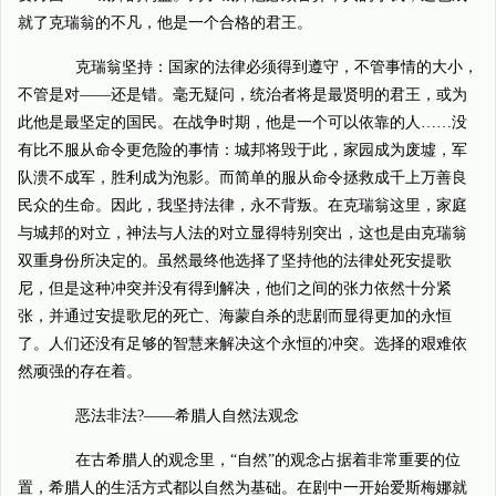
就了克瑞翁的不凡，他是一个合格的君王。
克瑞翁坚持：国家的法律必须得到遵守，不管事情的大小，
不管是对——还是错。毫无疑问，统治者将是最贤明的君王，或为
此他是最坚定的国民。在战争时期，他是一个可以依靠的人……没
有比不服从命令更危险的事情：城邦将毁于此，家园成为废墟，军
队溃不成军，胜利成为泡影。而简单的服从命令拯救成千上万善良
民众的生命。因此，我坚持法律，永不背叛。在克瑞翁这里，家庭
与城邦的对立，神法与人法的对立显得特别突出，这也是由克瑞翁
双重身份所决定的。虽然最终他选择了坚持他的法律处死安提歌
尼，但是这种冲突并没有得到解决，他们之间的张力依然十分紧
张，并通过安提歌尼的死亡、海蒙自杀的悲剧而显得更加的永恒
了。人们还没有足够的智慧来解决这个永恒的冲突。选择的艰难依
然顽强的存在着。
恶法非法?——希腊人自然法观念
在古希腊人的观念里，“自然”的观念占据着非常重要的位
置，希腊人的生活方式都以自然为基础。在剧中一开始爱斯梅娜就