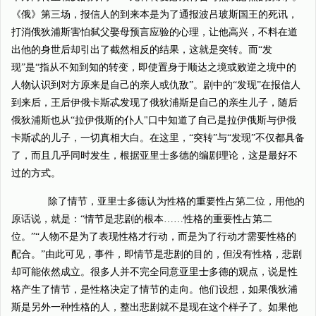
《俄》第三场，报信人的到来本是为了通报波吕玻斯国王的死讯，
打消俄狄浦斯害怕弑父娶母预言应验的心理，让他高兴，不料在道
出他的身世后却引出了截然相反的结果，这就是突转。而“发
现”是“指从不知到知的转变，即使置身于顺达之境或败逆之境中的
人物认识到对方原来是自己的亲人或仇敌”。剧中的“发现”在报信人
到来后，王后伊俄卡斯忒发现了俄狄浦斯是自己的亲生儿子，随后
俄狄浦斯也从“拉伊俄斯的仆人"口中知道了自己是拉伊俄斯与伊俄
卡斯忒的儿子，一切真相大白。在这里，“突转”与“发现”不仅都具备
了，而且几乎同时发生，根据亚里士多德的编剧理论，这是最好不
过的方式。
除了情节，亚里士多德认为性格的重要性占第二位，用他的
原话说，就是：“情节是悲剧的根本……性格的重要性占第二
位。”“人物不是为了表现性格才行动，而是为了行动才需要性格的
配合。”由此可见，事件，即情节是悲剧的目的，但没有性格，悲剧
却可能依然成立。很多人并不完全同意亚里士多德的观点，说是性
格产生了情节，是性格决定了情节的走向。他们设想，如果俄狄浦
斯是另外一种性格的人，整出悲剧就不是现在这个样子了。如果他