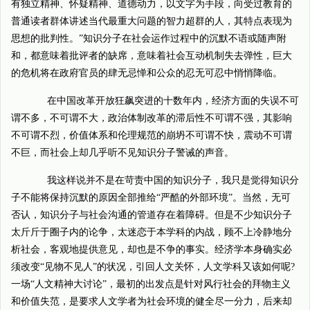
有独立精神、怀疑精神、道德动力，以文字为手段，向受过教育的
普通读者群体讲述当代最重大问题的智力超群的人，其特点表现为
思想的批判性。”知识分子在社会运作过程中的沉默不语或随声附
和，都意味着批评者的缺席，意味着社会互动机制失去弹性，巨大
的危机将在政府官员的肆无忌惮和公众的忍无可忍中悄悄降临。
在中国改革开放狂飙突进的十数年内，经济方面的失误不可
谓不多，不可谓不大，政治体制改革的滞后性不可谓不强，其影响
不可谓不烈，价值体系和伦理规范的崩坍不可谓不快，震动不可谓
不巨，而社会上却几乎听不见知识分子警诫的声音。
我这样说并不是在苛责中国的知识分子，我只是觉得知识分
子不能将保持沉默的原因全部推给“严酷的外部环境”。当然，无可
否认，知识分子与社会沟通的管道存在着障碍。但是不少知识分子
太斤斤于圈子内的论争，太迷恋于本学科的内战，顾不上冷静地分
析社会，客观地提供意见，却也是不争的事实。经济学本身确实必
须改变“见物不见人”的状况，引回人文关怀，人文学科又该如何呢?
一场“人文精神大讨论”，最初的出发点是针对风行社会的拜物主义
和价值失范，是要求人文学者为社会环境的健全尽一分力，后来却