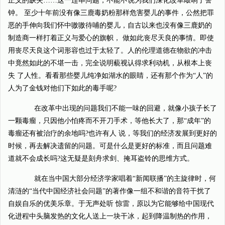
正义的缺失……这一连串问题，不能不说为我们深化改革敲响了警
钟。 至少十年前没有像三鹿毒奶粉那样危害婴儿的事件，公然把罪
恶的手伸向我们怀中嗷嗷待哺的婴儿，自古以来也没有像三鹿奶的
制造商一样打着正义与爱心的旗帜， 做如此丧尽天良的事情。即使
用丧尽天良这个词形容也过于太轻了。人的伦理道德在物欲的冲击
中竟然如此的不堪一击，完全说明藐视认得求利动机，从根本上丧
失 了人性。看看那些婴儿纯净如湖水的眼睛，还有那个作为“人”的
人为了金钱对他们下如此的毒手呢?
在改革中出现的问题我们不能一味的回避，就像小孩子长了
一颗毒瘤，只因他小怕疼而不开刀手术，等他长大了，那“成年”的
毒瘤还有被治疗的余地吗?也许有人 说，等我们的经济发展到更好的
时候，再去解决遗留的问题。可是什么是更好的标准，而且问题难
道就不会成长吗?这无疑是刻舟求剑、掩耳盗铃的思维方式。
就在当中国大部分经济学家唱着“新闻联播”的主旋律时，何
清涟的“当代中国经济社会问题”的著作像一组不和谐的音符干扰了
自娱自乐的优美乐章。于无声处听 惊雷，原以为它能够给中国现代
化进程中头脑发热的文化人送上一块干冰，起到降温制热的作用，