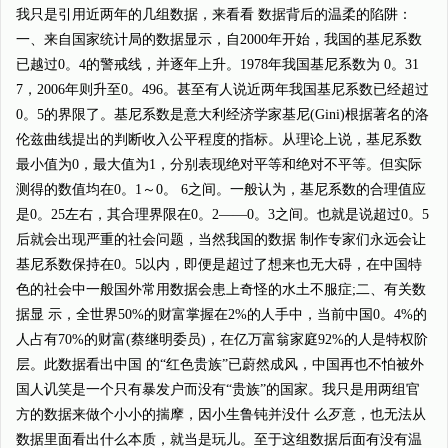
我只是引用近两年的几组数据，来看看 数据背后的温柔的陷阱：
一、来自国家统计局的数据显示，自2000年开始，我国的基尼系数
已越过0。4的警戒线，并逐年上升。1978年我国基尼系数为 0。31
7，2006年则升至0。496。甚至有人说近两年我国基尼系数已经超过
0。5的界限了。基尼系数是意大利经济学家基尼(Gini)根据著名的洛
伦兹曲线提出的判断收入公平程度的指标。从理论上说，基尼系数
最小值为0，最大值为1，分别表现绝对平等和绝对不平等。但实际
测得的数值均在0。1～0。 6之间。一般认为，基尼系数的合理值应
是0。25左右，其合理界限在0。2——0。3之间。也就是说超过0。5
后就会出现严重的社会问题，当然我国的数据 制作专家们永远会让
基尼系数保持在0。5以内，即便是超过了想来也无大碍，在中国特
色的社会中一般国外常用数据会患上奇怪的水土不服症;二、有关数
据显 示，全世界50%的财富掌握在2%的人手中，当前中国0。4%的
人占有70%的财富(蔡继明委员)，在亿万富翁家庭92%的人是特权阶
层。此数据看出中国 的“红色贵族”已蔚然成风，中国再也不怕被外
国人讥笑是一个只有暴发户而没有“贵族”的国家。我只是用两组官
方的数据来做个小小的揣摩，因小生鲁钝并没什 么歹意，也无法从
数据里面看出什么本质，就当是玩儿。至于这组数据后面有没有温