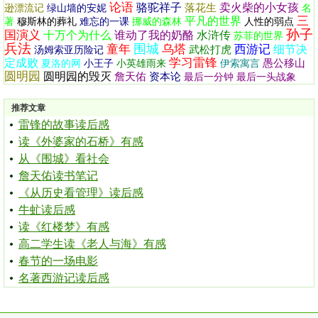
论语
骆驼祥子
卖火柴的小女孩
落花生
逊漂流记
绿山墙的安妮
名
三
平凡的世界
著
穆斯林的葬礼
难忘的一课
挪威的森林
人性的弱点
孙子
国演义
十万个为什么
谁动了我的奶酪
水浒传
苏菲的世界
兵法
围城
童年
乌塔
西游记
细节决
武松打虎
汤姆索亚历险记
学习雷锋
定成败
愚公移山
夏洛的网
小王子
小英雄雨来
伊索寓言
圆明园
圆明园的毁灭
詹天佑
资本论
最后一分钟
最后一头战象
推荐文章
雷锋的故事读后感
读《外婆家的石桥》有感
从《围城》看社会
詹天佑读书笔记
《从历史看管理》读后感
牛虻读后感
读《红楼梦》有感
高二学生读《老人与海》有感
春节的一场电影
名著西游记读后感