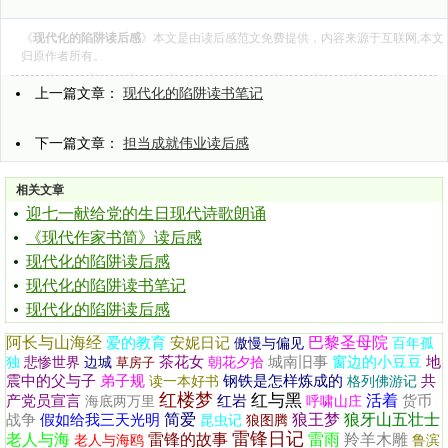
《
现代化的陷阱读后感
》本文是由
读后感范文
免费提供，内容来源于互联网,本文
归原作者所有。
上一篇文章：
现代化的陷阱读书笔记
下一篇文章：
担当成就伟业读后感
相关文章
迎七一献给党的生日现代诗歌朗诵
《现代作家书简》读后感
现代化的陷阱读后感
现代化的陷阱读书笔记
现代化的陷阱读后感
阿长与山海经
巴黎圣母院
爱的教育
安妮日记
傲慢与偏见
百年孤
茶花女
城南旧事
窗边的小豆豆
地
独
悲惨世界
边城
草房子
朝花夕拾
震中的父与子
弟子规
钢铁是怎样炼成的
共
读一本好书
格列佛游记
红楼梦
红与黑
活着
产党员宣言
红岩
货币
海底两万里
呼啸山庄
简爱
狼王梦
狼牙山五壮士
战争
假如给我三天光明
昆虫记
狼图腾
雷锋日记
老人与海
雷锋的故事
雷雨
羚羊木雕
老人与海鸥
鲁滨