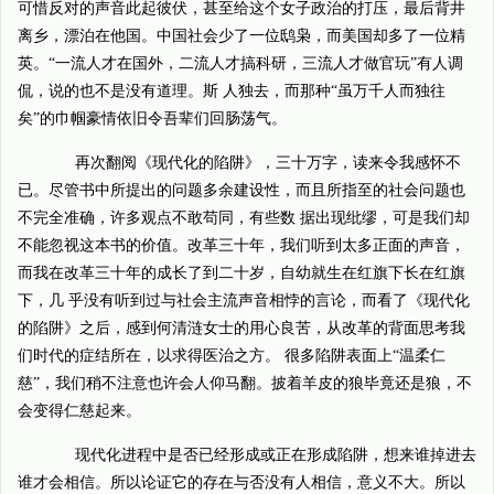
可惜反对的声音此起彼伏，甚至给这个女子政治的打压，最后背井
离乡，漂泊在他国。中国社会少了一位鸱枭，而美国却多了一位精
英。“一流人才在国外，二流人才搞科研，三流人才做官玩”有人调
侃，说的也不是没有道理。斯 人独去，而那种“虽万千人而独往
矣”的巾帼豪情依旧令吾辈们回肠荡气。
再次翻阅《现代化的陷阱》，三十万字，读来令我感怀不
已。尽管书中所提出的问题多余建设性，而且所指至的社会问题也
不完全准确，许多观点不敢苟同，有些数 据出现纰缪，可是我们却
不能忽视这本书的价值。改革三十年，我们听到太多正面的声音，
而我在改革三十年的成长了到二十岁，自幼就生在红旗下长在红旗
下，几 乎没有听到过与社会主流声音相悖的言论，而看了《现代化
的陷阱》之后，感到何清涟女士的用心良苦，从改革的背面思考我
们时代的症结所在，以求得医治之方。 很多陷阱表面上“温柔仁
慈”，我们稍不注意也许会人仰马翻。披着羊皮的狼毕竟还是狼，不
会变得仁慈起来。
现代化进程中是否已经形成或正在形成陷阱，想来谁掉进去
谁才会相信。所以论证它的存在与否没有人相信，意义不大。所以