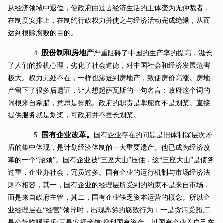
从经济领域中退位，使政府由过去经济生活的主体变为无仲裁者，
在制度安排上，在制约行政权力并使之与经济活动完成绝缘，从而
达到根除腐败的目的。
股份制和房地产
4.
严重阻碍了中国的生产率的提高，滋长
了人们的投机心理，劣化了社会道德，对中国社会和经济发展危害
极大。权力无处不在，一样也渗透到房地产，致使房价高涨。房地
产留下了很多后遗证，让人想起萨瓦斯的一句名言：政府这个词的
词根来自希腊，意思是操舵。政府的职责是掌舵而不是划桨。直接
提供服务就是划桨，可政府并不擅长划桨。
国有企业改革。
5.
国有企业存在的问题是旧体制深层次矛
盾的集中体现，是计划经济体制的一大重要遗产。他已成为经济改
革的一个“瓶颈”。国有企业被“三座大山”压住，这“三座大山”是债务
过重，企业办社会，冗员过多。国有企业的运行机制与市场经济法
则不相容，其一，国有企业的经理层所受到的约束不是来自市场，
而是来自政府主管，其二，国有企业缺乏资本运营的概念。所以企
业经理层在“经营”领导时，出现恶劣的腐败行为：一是贪污受贿;二
是公款吃喝玩乐;三是安插亲信;搜刮国有资产，以国有企业养自己在