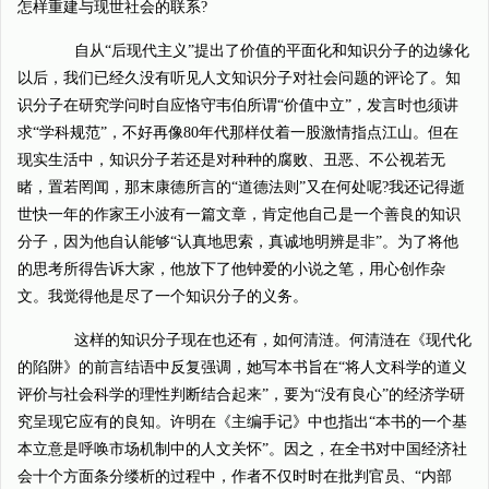
怎样重建与现世社会的联系?
自从“后现代主义”提出了价值的平面化和知识分子的边缘化
以后，我们已经久没有听见人文知识分子对社会问题的评论了。知
识分子在研究学问时自应恪守韦伯所谓“价值中立”，发言时也须讲
求“学科规范”，不好再像80年代那样仗着一股激情指点江山。但在
现实生活中，知识分子若还是对种种的腐败、丑恶、不公视若无
睹，置若罔闻，那末康德所言的“道德法则”又在何处呢?我还记得逝
世快一年的作家王小波有一篇文章，肯定他自己是一个善良的知识
分子，因为他自认能够“认真地思索，真诚地明辨是非”。为了将他
的思考所得告诉大家，他放下了他钟爱的小说之笔，用心创作杂
文。我觉得他是尽了一个知识分子的义务。
这样的知识分子现在也还有，如何清涟。何清涟在《现代化
的陷阱》的前言结语中反复强调，她写本书旨在“将人文科学的道义
评价与社会科学的理性判断结合起来”，要为“没有良心”的经济学研
究呈现它应有的良知。许明在《主编手记》中也指出“本书的一个基
本立意是呼唤市场机制中的人文关怀”。因之，在全书对中国经济社
会十个方面条分缕析的过程中，作者不仅时时在批判官员、“内部