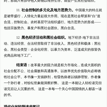
到，那就只有掠夺他人财物以维持生存。就会产生黑社会组织。
社会控制的多元化及地方恶势力。
11.
中国最大的特点就
是裙带盛行，人情化力量起很大作用。现在是黑社会帮派和“白”道
合流，控制社会。农村基层守法组织盛行。地方恶势力的形成――
包括宗族势力、暴发户和黑社会团伙。黑白合流。
黑色经济活动和黑社会组织。
12.
地下经济-地下非法活
动、违法经营、合法经营取得了非法收入。黑色经济和载体：黑社
会。黑社会类型：企业化经营、以暴力为资本。泛滥成灾的假冒伪
劣商品和地下工厂。
结束语：
改革最大的阻力就是权力市场化，造成大面积的
社会分配不公、社会腐败和高通胀率。以效率优先价值取向必将牺
牲社会公平。本书像一支镇静剂，给昏热病者以镇静理智。作者像
一个孙行者，对纷纭世象能洞察奸弊。 这是一本能让人轻松读完但
读完后让人沉重的书。 这是一本每一个关心中国国情的人都该一读
的书。
现代化的陷阱读书笔记