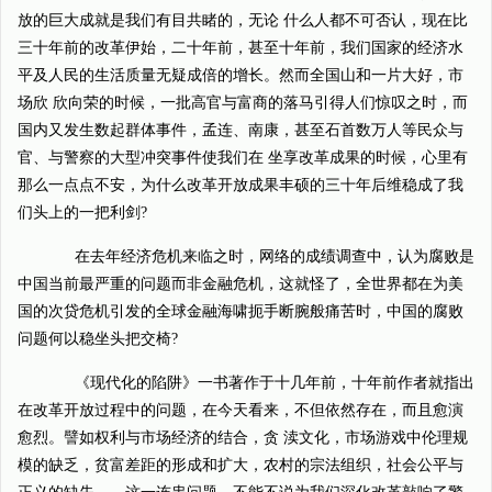
放的巨大成就是我们有目共睹的，无论 什么人都不可否认，现在比
三十年前的改革伊始，二十年前，甚至十年前，我们国家的经济水
平及人民的生活质量无疑成倍的增长。然而全国山和一片大好，市
场欣 欣向荣的时候，一批高官与富商的落马引得人们惊叹之时，而
国内又发生数起群体事件，孟连、南康，甚至石首数万人等民众与
官、与警察的大型冲突事件使我们在 坐享改革成果的时候，心里有
那么一点点不安，为什么改革开放成果丰硕的三十年后维稳成了我
们头上的一把利剑?
在去年经济危机来临之时，网络的成绩调查中，认为腐败是
中国当前最严重的问题而非金融危机，这就怪了，全世界都在为美
国的次贷危机引发的全球金融海啸扼手断腕般痛苦时，中国的腐败
问题何以稳坐头把交椅?
《现代化的陷阱》一书著作于十几年前，十年前作者就指出
在改革开放过程中的问题，在今天看来，不但依然存在，而且愈演
愈烈。譬如权利与市场经济的结合，贪 渎文化，市场游戏中伦理规
模的缺乏，贫富差距的形成和扩大，农村的宗法组织，社会公平与