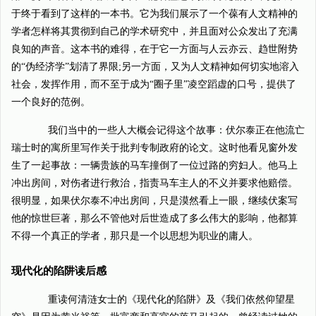
于终于看到了这样的一本书。它为我们展示了一个葆有人文精神的
学者怎样将其贯彻到自己的学术研究中，并且面对公众发出了充满
良知的声音。这本书的难得，在于它一方面与人云亦云、趋世附势
的“伪经济学”划清了界限;另一方面，又为人文精神如何切实地溶入
社会，发挥作用，而不至于成为“圈子里”凌空蹈虚的口号，提供了
一个良好的范例。
我们当中的一些人大概会记得这个故事：伏尔泰正在他流亡
瑞士时的寓所里写作关于批判专制政府的论文。这时他看见窗外发
生了一起事故：一辆贵族的马车撞倒了一位过路的穷妇人。他马上
冲出房间，对伤者进行救治，指责马车主人的不义并要求他赔偿。
很明显，如果伏尔泰不冲出房间，只是漠然看上一眼，继续伏案写
他的惊世巨著，那么不管他对后世造成了多么伟大的影响，他都算
不得一个真正的学者，那只是一个以思想为职业的庸人。
现代化的陷阱读后感
重读何清涟女士的《现代化的陷阱》及《我们依然仰望星