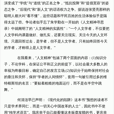
演变成了“学统”与“道统”的正名之争，“抵抗投降”和“提倡宽容”的姿
态之争，“后现代”和“新人文”的话语权力之争。据说连张贤亮那样的
聪明人都大叫“看不懂”，这些话题和平民百姓的生活体验似乎是隔
得太远了些。争论者似乎忘了朱学勤在一开始的《人文精神寻思
录》中就阐明了的 “人文精神的实践性”：“一个人文学者，不仅要把
人文学科内课题做好、做扎实，还要关注现实、关注今天的人文环
境。只愿回答过去，是学者，但不是人文学者。只有始终回答今天
的学者，才称得上是人文学者。”
在我看来，“人文精神”包涵了两个层面的内容：(1)知识分
子，不论学科，在保证公平和正义的前提下，以社会最大多数人的
幸福为终极目标，确定自己的发言立场;(2)知识分子始终保持对社会
的垂注和关怀，保持“学者的人间情怀”，套用一句被引用过多的维
特根斯坦的名言：“要贴着粗糙的地面运行，而不是在半空中跳
舞。”
何清涟早已声明：《现代化的陷阱》这本书“预想的读者不
只是学术界同仁，而是一切关心中国改革的人士”，因此书中不使
用“纯学术语言”。我庆幸于自己能看懂这本振聋发聩的书，更庆幸