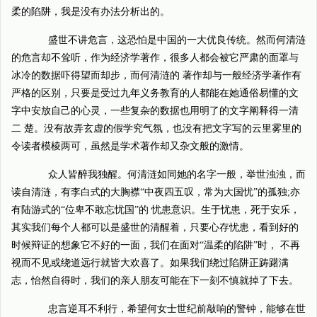
柔的陷阱，我是没有办法分析出的。
盛世不讲危言，这恐怕是中国的一大优良传统。然而何清涟
的危言却不耸听，作为经济学著作，很多人都会被它严肃的面罩与
冰冷的数据吓得望而却步，而何清涟的 著作却与一般经济学著作有
严格的区别，只要是受过九年义务教育的人都能在她通俗易懂的文
字中安放自己的心灵，一些复杂的数据也用明了的文字阐释得一清
二 楚。没有故弄玄虚的假学究气氛，也没有把文字写的云里雾里的
令读者模棱两可，虽然是学术著作却又杂文般的激情。
众人皆醉我独醒。何清涟如同她的名字一般，举世浊浊，而
读自清涟，有李白式的大胸襟“中夜四五叹，常为大国忧”的孤独;亦
有陆游式的“位卑不敢忘忧国”的 忧患意识。生于忧患，死于安乐，
其实我们每个人都可以是盛世的清醒着，只要心存忧患，看到好的
时候辩证的想象它不好的一面，我们在面对“温柔的陷阱”时， 不再
视而不见或绕道远行就皆大欢喜了。如果我们绕过陷阱正踌躇满
志，怡然自得时，我们的亲人朋友可能在下一刻不慎就掉了下去。
忠言逆耳不利行，希望何女士世纪前敲响的警钟，能够在世