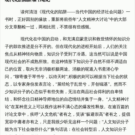
读何清涟《现代化的陷阱——当代中国的经济社会问题》一
书时，正好因别的缘故，重新将前些年“人文精神大讨论”中的大部
分文章翻检一过，两相比照，不禁很有些感慨。
现代化在中国的启动，和充满启蒙意识和救世情怀的知识分
子的鼓吹推进是分不开的。但在现代化的进程开始后，人们的关注
焦点从精神转向物质，知识分子受到了冷遇。这当然可以说是中国
现代社会的不成熟所致。在这种情形下知识分子自然不得不调适自
己的位置，取向无非消极积极两途。消极的呢遁入书斋潜心学
问，“聊寄傲于琴书兮，以待天时”;积极的则可以根据当下社会的状
态，以专家身份发表言论，“展经纶于乱世兮，开创镃基”。然而不
少知识分子的心态似乎有些失衡，无法在商品社会得利的自卑情
结，和怀念往日精神导师地位的自恋情结并集于一身。“人文精神讨
论”在某种意义上可以视作这种不满心态的爆发性释放。在逾百篇的
讨论文章中，疾呼“人文危机”者有之，笑谈“躲避崇高”者有之，提倡
宽容中庸者亦有之，只是我很少听见这样一个问题：“人文知识分子
能为当下社会做些什么?”换句话说：在社会转型后，人文知识分子