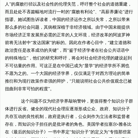
人”的腐败行径以及社会性的伦理失范，呼吁整个社会的道德重建，
而且处处不吝篇幅地对流行一时的“腐败有利论”、“高薪养廉论”进行
指谬。她试图告诉读者，中国的经济运作之所以失常，之所以带来
那么多的社会问题，其病根深植于非经济领域。由于中国未能提供
市场经济正常发展所必需的正常的人文环境，经济改革的阿波罗神
箭将无法射中“发达国家”的标的。因此在作者心目中，“建立道德和
政治责任是改革成功的关键”，而“鉴于经济学者在社会公共话语中
的特殊地位”，他们的研究和呼吁，将会对社会经济伦理的建设起到
不可估量的作用。可这正是在中国已成为“显学”的经济学所不屑也
不愿为之的。一个大国的经济学界，仅仅满足于对西方理论的简单
推衍和为现行政策作牵强的辩护，“只能说明社会公共价值观念已被
扭曲到非常可怕的程度”。
这个问题不仅为经济学界敲响警钟，更值得整个知识分子群
体进行反省。健全的现代社会理应逐渐形成公众、政府、知识分子
共存互动的良性机制，政府是执行者，公众则作为立法者和监督者
存在，而知识分子担任的是批评者的角色。美国学者拉塞尔•雅各比
在《最后的知识分子》一书中界定“知识分子”的定义为“专指那些富