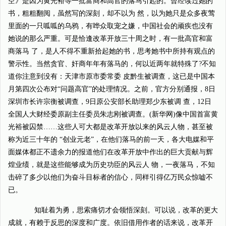
空》是因为黄光裕等一批富商和高官的落马引起的。曾经读过她的
书，粗粗翻阅，虽然写的深刻，却不以为 然，以为她只是众多夜莺
里面的一只呱呱的乌鸦，有哗众取宠之嫌，中国社会的顽疾也没有
她说的那么严重。可是恰逢改革开放三十周之时，有一批高官和富
商落马 了，是人不得不重新拾起她的书，思考她书中所持有观点的
警示性。当然贪官、奸商年年有落马的，何以近两年就特殊了?不知
道你注意到没有：天津市原市委常委 皮黔生被调查，这已是中国本
月第四次公布对“问题高官”的处理情况。之前，官方分别通报，8日
深圳市长许宗衡被调查，9日原公安部长助理郑少东被调 查，12日
全国人大财经委原副主任委员朱志刚被调查。(新华网)像中国首富黄
光裕被囚禁……这些人可大都是改革开放以来的风云人物，甚至被
称为近三十年的 “创业元老”，在他们落马的前一天，各大电媒和平
面媒体都正不遗余力的报道他们在改革开放中作出的巨大贡献与辉
煌业绩，就是这些能够成为历史功臣的风云人 物，一夜落马，不知
击碎了多少以他们为奋斗目标者的信心，同样引得亿万民众惊嘘不
已。
知耻着为勇，思索痛切才会领悟深刻。可以说，改革的更大
成就，有赖于反思的深度和广度。依旧借用作者的话来说，改革开