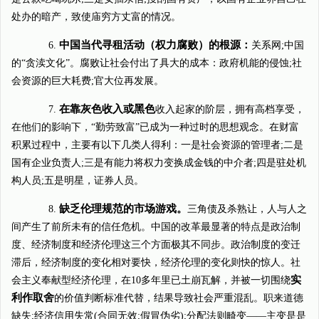
处办的暗产，致使庙穷方丈富的情况。
中国当代寻租活动（权力腐败）的根源：
6.
关系网;中国
的“贪渎文化”。腐败让社会付出了具大的成本：政府机能的侵蚀;社
会资源的巨大耗费;官大位再发展。
在靠灰色收入或黑色
7.
收入起家的阶层，拥有高档享受，
在他们的影响下，“勤劳致富”已成为一种过时的思想观念。在财富
积累过程中，主要有以下几类人得利：一是社会资源的管理者;二是
国有企业负责人;三是有能力将权力变换成金钱的中介者;四是驻处机
构人员;五是明星，证券人员。
缺乏伦理规范的市场游戏。
8.
三角债及杀熟让，人与人之
间产生了前所未有的信任危机。中国的改革最显著的特点是政治制
度、经济制度和经济伦理这三个方面极其不同步。政治制度的变迁
滞后，经济制度的变化相对要快，经济伦理的变化则快的惊人。社
实
会主义奉献型经济伦理，在10多年里已土崩瓦解，并被一切围绕
利作取舍
的价值判断标准代替，结果导致社会严重混乱。职来道德
缺失;经济信用失常(合同无效;假冒伪劣);分配法则畸变――主变是是