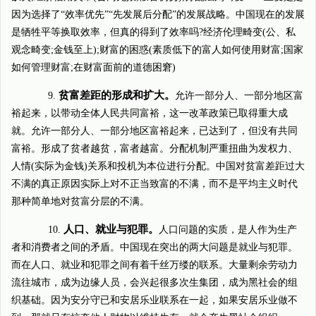
因为选择了“效率优先”“先发展后分配”的发展战略。中国现在的发展
是牺牲平等换取效率，但真的得到了效率吗?经济伦理畸变(公、私
观念畸变;金钱至上);财富的困惑(素质低下的富人如何使用财富;国家
如何管理财富;在财富面前的道德困窘)
贫富差距的形成和扩大。
9.
允许一部分人、一部分地区富
裕起来，以带动全体人民共同富裕，这一改革政策已取得重大成
就。允许一部分人、一部分地区富裕起来，已达到了，但没有共同
富裕。形成了贫者越贫，富者越富。分配机制严重扭曲为发权力、
人情(实际为金钱)关系和投机为本位进行分配。中国对贫富差距过大
不满的真正原因实际上对不正当致富的不满，而不是平均主义时代
那种简单地对贫富分层的不满。
人口、就业与犯罪。
10.
人口问题的实质，是人作为生产
者和消费者之间的矛盾。中国现在突出的两大问题是就业与犯罪。
而在人口、就业和犯罪之间有着千丝万缕的联系。大量剩余劳动力
流往城市，成为边缘人员，会兴起很多次生集团，成为黑社会的组
织基础。因为安分守已和安居乐业联系在一起，如果安居乐业做不