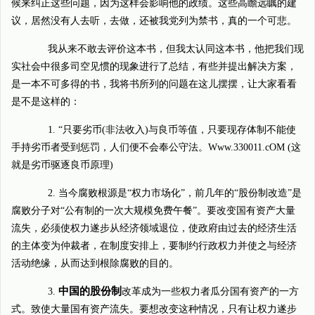
候来纠正这些问题，因为这样会影响他的政绩。这些高瞻远瞩的建
议，居然没有人去听，去做，还被我党列为禁书，真的一个可悲。
我从来不敢去评价这本书，但我太认同这本书，他把我们现
实社会中很多司空见惯的现象进行了总结，有些并提出解决方案，
是一本不可多得的书，我将书所列的问题在这儿摆摆，让大家看看
是不是这样的：
1. “只要劣币(非法收入)与良币等值，只要现存体制不能使
手持劣币者受到惩罚，人们便不会奉公守法。Www.330011.cOM (这
就是劣币驱逐良币原理)
2. 当今腐败根源是“权力市场化”，前几年的“股份制改造”是
腐败分子对“公有制的一次大规模免费午餐”。要改变国有资产大量
流失，必须使权力遂步从经济领域退位，使政府由过去的经济生活
的主体变为仲裁者，在制度安排上，要制约行政权力并使之与经济
活动绝缘，从而达到根除腐败的目的。
中国的股份制
3.
改革成为一些权力者瓜分国有资产的一方
式。致使大量国有资产流失。要想改变这种情况，只有让权力遂步